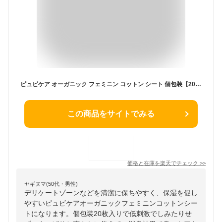
ピュビケア オーガニック フェミニン コットン シート 個包装【20枚入り】デリケートゾーンの臭い むれ対策にオススメ｜低刺激でしみない デリケートゾーン専用 シート ローション ウェットシート｜デリケートゾーン 消臭 臭いケア 無香料
この商品をサイトでみる
価格と在庫を
楽天
でチェック
>>
ヤギヌマ(50代・男性)
デリケートゾーンなどを清潔に保ちやすく、保湿を促し
やすいピュビケアオーガニックフェミニンコットンシー
トになります。個包装20枚入りで低刺激でしみたりせ