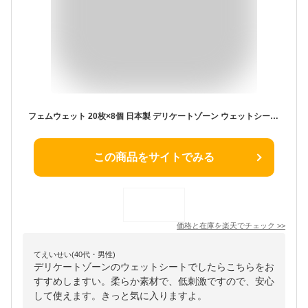
フェムウェット 20枚×8個 日本製 デリケートゾーン ウェットシート シート トイレ 流せる ケア 清潔 トイレ ウェットティッシュ 生理 おりもの ムレ ニオイ 臭い 消臭 かゆみ 無添加 VIO 保湿 レック ダイレクト lec
この商品をサイトでみる
価格と在庫を
楽天
でチェック
>>
てえいせい(40代・男性)
デリケートゾーンのウェットシートでしたらこちらをお
すすめしますい。柔らか素材で、低刺激ですので、安心
して使えます。きっと気に入りますよ。