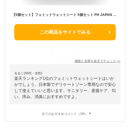
【5個セット】フェミットウェットシート 5個セット PH JAPAN 日本製 デリケートゾーン専用ソープ 生理 サニタリー 産後ケア 匂い かゆみ 消臭 脱毛 除毛 シェービング フェムケア
この商品をサイトでみる
価格と在庫を
楽天
でチェック
>>
るるこ(50代・女性)
楽天ランキング1位のフェミットウェットシートはいか
がでしょう。日本製でデリケートゾーン専用なので安心
して使えていいと思います。サニタリー、産後ケア、匂
い、痒み、消臭におすすめですよ。
全てのおすすめコメント（3件）