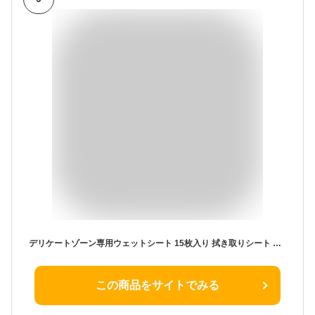
デリケートゾーン専用ウェットシート 15枚入り 拭き取りシート おりもの フェムテック 生理 サニタリー 陰部 ムレ 匂い ニオイ かゆみ 産後ケア 消臭 脱毛 除毛 フェムケア VIO PH JAPAN 日本製
この商品をサイトでみる