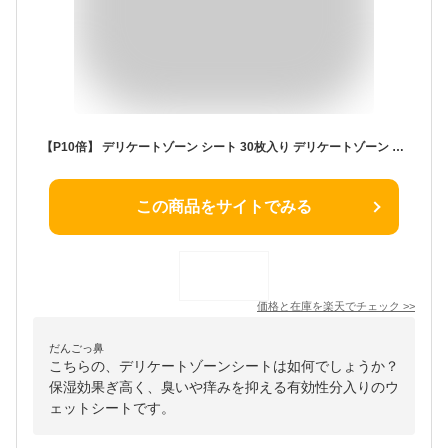
【P10倍】 デリケートゾーン シート 30枚入り デリケートゾーン ケア 匂い かゆみ 保湿 デリケートゾーンの臭い ウェットティッシュ NATURECO オールインワン ナチュレコ エタノール グリチルリチン酸 効果 美肌 シート ウェットシート 石鹸
この商品をサイトでみる
価格と在庫を
楽天
でチェック
>>
だんごっ鼻
こちらの、デリケートゾーンシートは如何でしょうか？
保湿効果ぎ高く、臭いや痒みを抑える有効性分入りのウ
ェットシートです。