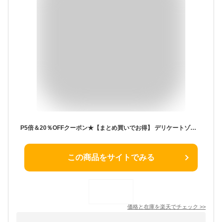
P5倍＆20％OFFクーポン★【まとめ買いでお得】 デリケートゾーン専用ウェットシート 15枚入り拭き取りシート おりもの フェムテック 生理 サニタリー 陰部 ムレ 匂い ニオイ かゆみ 産後ケア 消臭 脱毛 除毛 フェムケア VIO PH JAPAN 日本製
この商品をサイトでみる
価格と在庫を
楽天
でチェック
>>