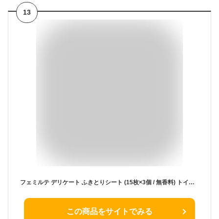
13
フェミルテ デリケート ふきとりシート (15枚×3個 / 無香料) トイレに流せる デリケートゾーン ウェットシート (持ち運び/旅行/携帯/防災) 弱酸性 低刺激 拭き取り
この商品をサイトでみる