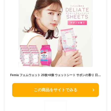
Femia フェムウェット 20枚×8個 ウェットシート サボンの香り 日本製 デリケート トイレに流せる デリケートゾーン ケア 清潔 トイレ ウェットティッシュ 生理 おりもの ニオイ 臭い 消臭 対策 ウエットシート レック ダイレクト
この商品をサイトでみる