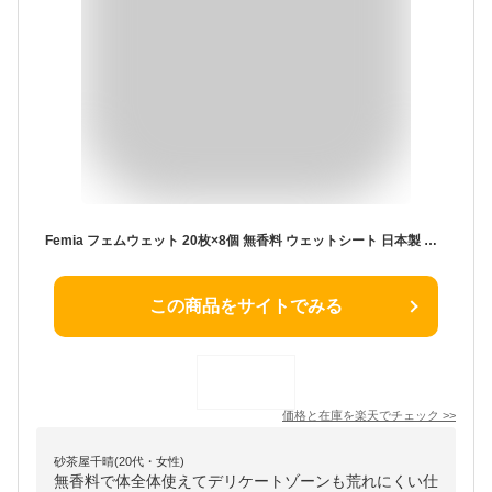
Femia フェムウェット 20枚×8個 無香料 ウェットシート 日本製 デリケート トイレに流せる デリケートゾーン ケア 清潔 トイレ ウエットシート ウェットティッシュ 生理 おりもの ニオイ 臭い 消臭 かゆみ 対策 レック ダイレクト
この商品をサイトでみる
価格と在庫を
楽天
でチェック
>>
砂茶屋千晴(20代・女性)
無香料で体全体使えてデリケートゾーンも荒れにくい仕