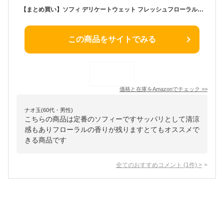
【まとめ買い】ソフィ デリケートウェット フレッシュフローラルの香り 12枚入り(6枚×2P)×6個セット(unicharm Sofy)
この商品をサイトでみる
価格と在庫を
Amazon
でチェック
>>
ナオ玉(60代・男性)
こちらの商品は定番のソフィーですサッパリとして清涼
感もありフローラルの香りが残りますとてもオススメで
きる商品です
全てのおすすめコメント
(
1
件)
>