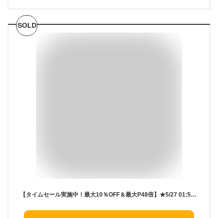
SOLD
【タイムセール実施中！最大10％OFF＆最大P48倍】★5/27 01:59迄楽天第1位 LUMERE BEAUTY フェムケアシート 10枚入り ルメール ビューティー デリケートゾーン ウェットシート デリケートゾーンシート おりもの 生理 陰部 VIO 股 ムレ 匂い ニオイ