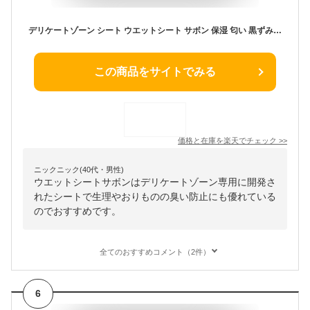
デリケートゾーン シート ウエットシート サボン 保湿 匂い 黒ずみ 匂い VIO ケア 対策 ウェットティッシュ ウエットティッシュ Femia フェム 10枚入×12個 レック lec レック ダイレクト
この商品をサイトでみる
価格と在庫を
楽天
でチェック
>>
ニックニック(40代・男性)
ウエットシートサボンはデリケートゾーン専用に開発さ
れたシートで生理やおりものの臭い防止にも優れている
のでおすすめです。
全てのおすすめコメント（2件）
6