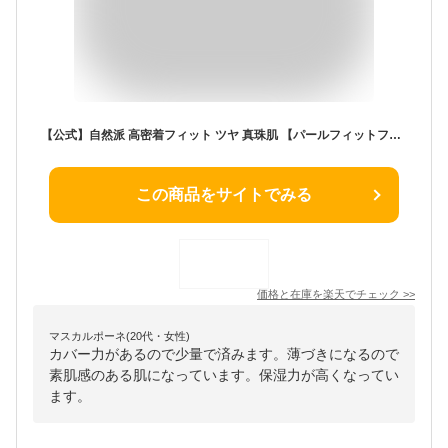
【公式】自然派 高密着フィット ツヤ 真珠肌 【パールフィットファンデ】 しっとり保湿 乾燥肌 OK薄づきなのに毛穴 色むら きちんとカバー ほんのわずかの量で全顔カバー/伸びがいいソフトフォーカス機能3色パールSPF30相当 18g
この商品をサイトでみる
価格と在庫を
楽天
でチェック
>>
マスカルポーネ(20代・女性)
カバー力があるので少量で済みます。薄づきになるので
素肌感のある肌になっています。保湿力が高くなってい
ます。