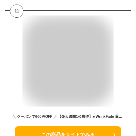
11
＼ クーポンで600円OFF ／ 【楽天週間1位獲得】■ WrinkFade 薬用 リンクル ファンデーション ハイカバー送料無料 ゆうパケット対象商品 wrfc 美白 保湿 しわ シミ 毛穴 プレゼント ギフト [セール 〜6/27 23:59]
この商品をサイトでみる