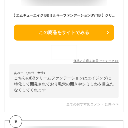
【 エムキューエイジ BBミルキーファンデーションUV TB 】クリームファンデーション カバー SPF50 PA++++ BBファンデーション BBファンデ 1つで7役（乳液 化粧下地 紫外線カット ファンデーション コンシーラー 毛穴カバー シワカバー） 夏 生協 公式
この商品をサイトでみる
価格と在庫を
楽天
でチェック
>>
あみーご(40代・女性)
こちらのBBクリームファンデーションはエイジングに
特化して開発されており毛穴の開きやシミしわを目立た
なくしてくれます
全てのおすすめコメント
(
1
件)
>
9