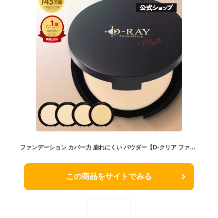
ファンデーション カバー力 崩れにくい パウダー【D-クリア ファンデーション 12g】 毛穴レス 陶器肌 フィルター肌 敏感肌 混合肌 インナードライ 韓国コスメ ミネラル 60代 プレゼント プチプラ d-ray
この商品をサイトでみる