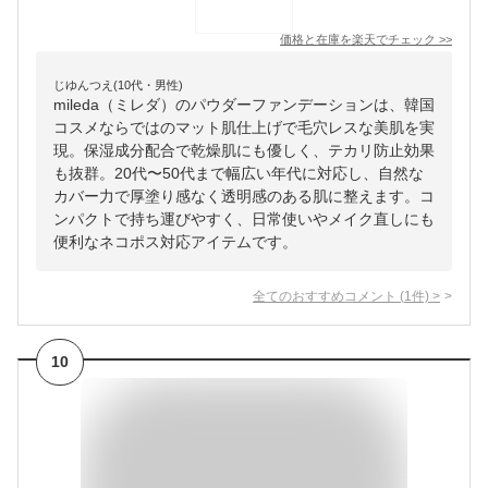
価格と在庫を
楽天
でチェック
>>
じゆんつえ(10代・男性)
mileda（ミレダ）のパウダーファンデーションは、韓国
コスメならではのマット肌仕上げで毛穴レスな美肌を実
現。保湿成分配合で乾燥肌にも優しく、テカリ防止効果
も抜群。20代〜50代まで幅広い年代に対応し、自然な
カバー力で厚塗り感なく透明感のある肌に整えます。コ
ンパクトで持ち運びやすく、日常使いやメイク直しにも
便利なネコポス対応アイテムです。
全てのおすすめコメント
(
1
件)
>
10