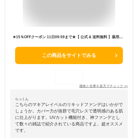
★15％OFFクーポン 11日09:59まで★【 公式 & 送料無料 】薬用クリアエステヴェール (SPF35 PA+++)(全5色)｜医薬部外品 美容液ファンデ リキッドファンデ UVカット 日やけ止め シワ くすみ 毛穴 美白 乾燥 敏感
この商品をサイトでみる
価格と在庫を
楽天
でチェック
>>
らっくん
こちらのマキアレイベルのリキッドファンデはいかがで
しょうか。カバー力が抜群で毛穴レスで透明感のある肌
に仕上がります。UVカット機能付き、神ファンデとし
て数々の雑誌で紹介されている商品ですよ。超オススメ
です。