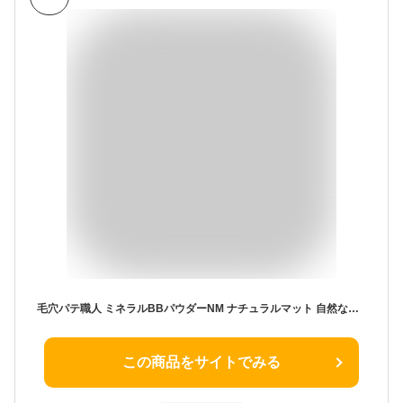
毛穴パテ職人 ミネラルBBパウダーNM ナチュラルマット 自然な肌色 皮脂テカさんに 8.4グラム (x 1)
この商品をサイトでみる