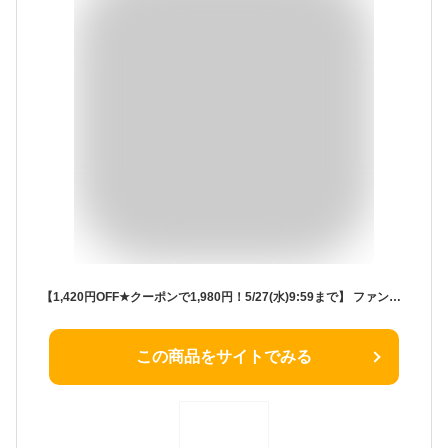
【1,420円OFF★クーポンで1,980円！5/27(水)9:59まで】 ファンデーション カバー力 リキッド 【D- リキッドUVファンデーション 30g】 崩れない リキッドファンデーション 毛穴 人気 テカらない ファンデ ウォータープルーフ クリーム 保湿 美容液 送料無料 D-RAY
この商品をサイトでみる