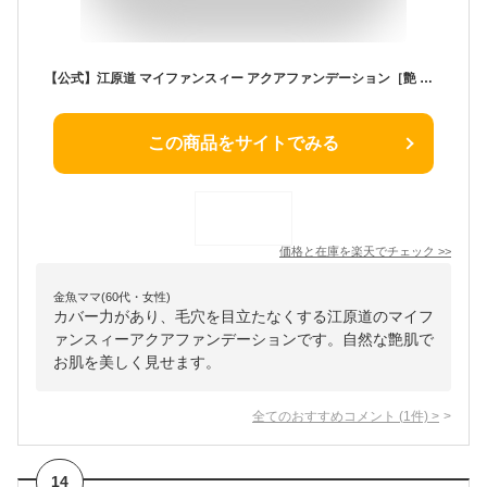
【公式】江原道 マイファンスィー アクアファンデーション［艶 ツヤ 40代 50代 60代 カバー力 毛穴 UV 日焼け 紫外線 リキッド Koh Gen Do こうげんどう 正規品 江源道 リキッドファンデーション ファンデ 隠す 液体］
この商品をサイトでみる
価格と在庫を
楽天
でチェック
>>
金魚ママ(60代・女性)
カバー力があり、毛穴を目立たなくする江原道のマイフ
ァンスィーアクアファンデーションです。自然な艶肌で
お肌を美しく見せます。
全てのおすすめコメント
(
1
件)
>
14