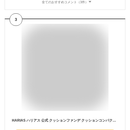
全てのおすすめコメント（3件）
3
HARIAS ハリアス 公式 クッションファンデ クッションコンパクト おまけ付き ファンデーション ツヤ肌 カバー力 高濃度フラバンジェノール 日本製 国産 UV 紫外線 美白 保湿 シワ 改善 美容 毛穴 ナイアシンアミド