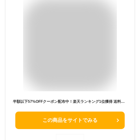
半額以下57%OFFクーポン配布中！楽天ランキング1位獲得 送料無料 mileda パウダーファンデーション 韓国コスメマット肌毛穴レス保湿乾燥肌テカリ防止 20代 30代 40代 50代 ／ mileda ミレダ 1C ネコポス m-992
この商品をサイトでみる