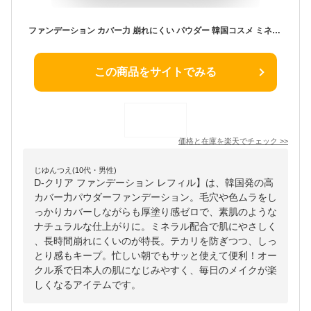
ファンデーション カバー力 崩れにくい パウダー 韓国コスメ ミネラル 【D-クリア ファンデーション レフィル 】 ファンデ 毛穴 40代 50代 ナチュラル オークル 送料無料 ディーレイ
この商品をサイトでみる
価格と在庫を
楽天
でチェック
>>
じゆんつえ(10代・男性)
D-クリア ファンデーション レフィル】は、韓国発の高
カバー力パウダーファンデーション。毛穴や色ムラをし
っかりカバーしながらも厚塗り感ゼロで、素肌のような
ナチュラルな仕上がりに。ミネラル配合で肌にやさしく
、長時間崩れにくいのが特長。テカリを防ぎつつ、しっ
とり感もキープ。忙しい朝でもサッと使えて便利！オー
クル系で日本人の肌になじみやすく、毎日のメイクが楽
しくなるアイテムです。