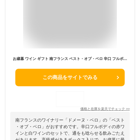
お歳暮 ワイン ギフト 南フランス ベスト・オブ・ベロ 辛口 フルボディ 750ml 2本 赤白セット シラー グルナッシュ 赤ワイン 白ワイン お酒 贈答 誕生日 内祝い お返し プレゼント 御年賀 上司 取引先 退職祝い あす楽 送料無料
この商品をサイトでみる
価格と在庫を
楽天
でチェック
>>
南フランスのワイナリー「ドメーヌ・ベロ」の「ベスト
・オブ・ベロ」がおすすめです。辛口フルボディの赤ワ
インと白ワインのセットで、通をも唸らせる飲みごたえ
があります。高級感があるボックス入りで、お歳暮に最