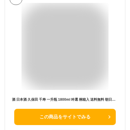
酒 日本酒 久保田 千寿 一升瓶 1800ml 吟選 桐箱入 送料無料 朝日酒造 新潟 1.8L 結婚式 両親 父 祖父 男性 母 祖母 女性 父親 お父さん 誕生日プレゼント 還暦 お祝い 開店祝い 新築祝い 日本酒 贈答 寒中見舞い お歳暮 お酒 ギフト お年賀 御歳暮 お歳暮 日本酒 Gift
この商品をサイトでみる