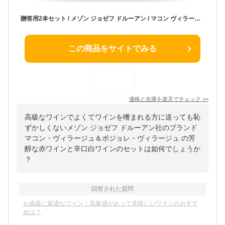
贈答用2本セット / メゾン ジョゼフ ドルーアン / マコン ヴィラージュ＆ボジョレ ヴィラージュ ワインセット / 赤ワイン＆白ワイン辛口各750ml ギフト箱入り 化粧箱 送料無料【ギフト 贈り物】【2本入りギフトセット】JD-2250 お中元 お歳暮 父の日 母の日
この商品をサイトでみる
価格と在庫を
楽天
でチェック
>>
高級なワインでよくてワインを嗜まれる方に送っても恥
ずかしくないメゾン ジョゼフ ドルーアン社のブランド
マコン・ヴィラージュ＆ボジョレ・ヴィラージュ の芳
醇な赤ワインと辛口白ワインのセットは如何でしょうか
？
回答された質問
お歳暮に最適なワイン｜高級感があって美味しいワインのおすす
めは？