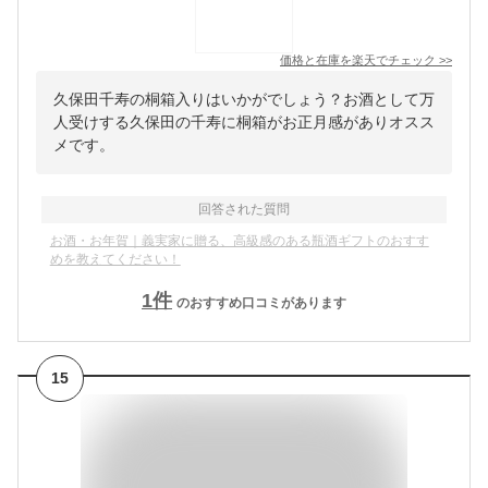
価格と在庫を
楽天
でチェック
>>
久保田千寿の桐箱入りはいかがでしょう？お酒として万
人受けする久保田の千寿に桐箱がお正月感がありオスス
メです。
回答された質問
お酒・お年賀｜義実家に贈る、高級感のある瓶酒ギフトのおすす
めを教えてください！
1
件
のおすすめ口コミがあります
15