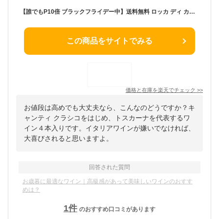
【誰でもP10倍 ブラックフライデー中】送料無料 ロッカ ディ カスタニョーリ4本セット赤3本/白1本キャンティ クラシコ スーパートスカン ワインセット 長S お歳暮 御歳暮 クリスマス ギフト
この商品をサイトでみる
価格と在庫を
楽天
でチェック
>>
お値段は高めでも大丈夫なら、こんなのどうですか？キ
ャンティ クラシコをはじめ、トスカーナを代表するワ
イン４本入りです。イタリアワインが嫌いでなければ、
大喜びされると思いますよ。
回答された質問
お歳暮に最適なワイン｜高級感があって美味しいワインのおすす
めは？
1
件
のおすすめ口コミがあります