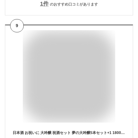
1
件
のおすすめ口コミがあります
9
日本酒 お祝いに 大吟醸 祝酒セット 夢の大吟醸5本セット+1 1800ml 6本 セット 夢の大吟醸 辛口 のし可能 福袋 送料無料 日本酒 飲み比べセット ミツワ酒販 清酒 酒 クリスマス お年賀 御歳暮 お歳暮 お酒 セット お歳暮 日本酒 飲み比べ ギフト 父親 誕生日 プレゼント