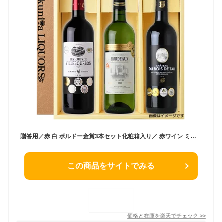
贈答用／赤 白 ボルドー金賞3本セット化粧箱入り／ 赤ワイン ミディアムボディ〜フルボディ＆白ワイン 辛口 各750ml フランス ボルドー AOCボルドー 3本入り ギフト箱入り【送料無料】【ギフト 贈り物】お歳暮 お中元 父の日 母の日 【化粧箱入りセット】
この商品をサイトでみる
価格と在庫を
楽天
でチェック
>>