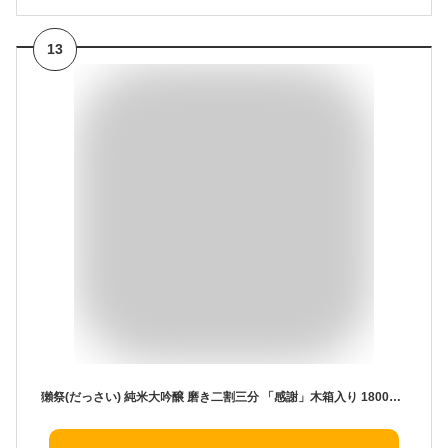
13
獺祭(だっさい) 純米大吟醸 磨き二割三分 「感謝」木箱入り 1800ml 【ギフトBox】