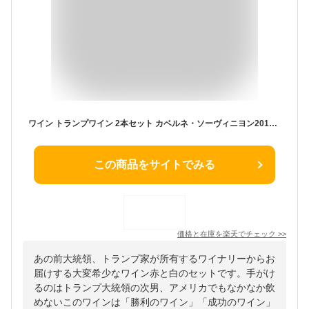
ワイン トランプワイン 2本セット カベルネ・ソーヴィニヨン2015×1本＆スパークリング2010×1本 飲み比べセット アメリカ バージニア ワインセット 葡萄酒 wine 限定 お祝い お返し お歳暮 ギフト のし ラッピング対応可
この商品をサイトでみる
価格と在庫を
楽天
でチェック
>>
あの前大統領、トランプ家が所有するワイナリーからお
届けする大変希少なワイン赤と白のセットです。手がけ
るのはトランプ大統領の次男、アメリカでもなかなか飲
めないこのワインは「勝利のワイン」「成功のワイン」