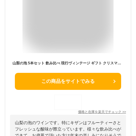
山梨の泡 5本セット 飲み比べ 現行ヴィンテージ ギフト クリスマス お歳暮 お祝い 誕生日 ありがとう 熨斗 プレゼント ワインセット 日本ワイン スパークリングワイン 泡 あわ 厳選 至極 wine 家飲み パーティー あす楽 送料無料
この商品をサイトでみる
価格と在庫を
楽天
でチェック
>>
山梨の泡のワインです。特にキザンはフルーティーさと
フレッシュな酸味が際立っています。様々な飲み比べが
できて、お歳暮で頂いた方は年末の楽しみになりそうで