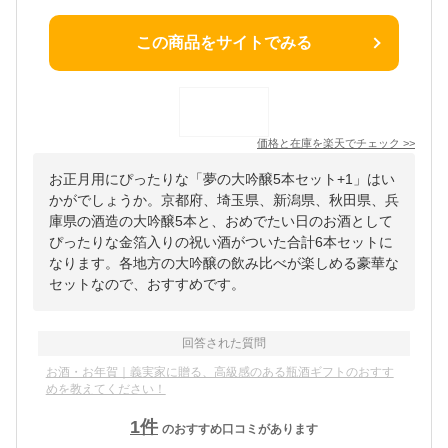
この商品をサイトでみる
価格と在庫を
楽天
でチェック
>>
お正月用にぴったりな「夢の大吟醸5本セット+1」はい
かがでしょうか。京都府、埼玉県、新潟県、秋田県、兵
庫県の酒造の大吟醸5本と、おめでたい日のお酒として
ぴったりな金箔入りの祝い酒がついた合計6本セットに
なります。各地方の大吟醸の飲み比べが楽しめる豪華な
セットなので、おすすめです。
回答された質問
お酒・お年賀｜義実家に贈る、高級感のある瓶酒ギフトのおすす
めを教えてください！
1
件
のおすすめ口コミがあります