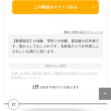
この商品をサイトでみる
価格と在庫を
楽天
でチェック
>>
【数量限定】の池亀 雫搾り大吟醸。最高級の日本酒で
す。瓶からしておしゃれです。化粧箱入りでお年賀にふ
さわしいお酒だと思います。
回答された質問
お酒・お年賀｜義実家に贈る、高級感のある瓶酒ギフトのおすす
めを教えてください！
1
件
のおすすめ口コミがあります
17