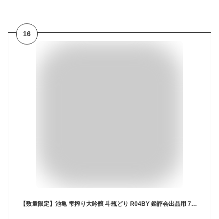
16
【数量限定】池亀 雫搾り大吟醸 斗瓶どり R04BY 鑑評会出品用 720ML（特製化粧箱入り）(ギフト プレゼント ランキング お土産 男性 女性 お返し 誕生日 内祝い お礼 お祝い 日本酒 お酒 酒 レア ご挨拶 手土産 退職祝い 上司 お父さん 最高級 お歳暮 御歳暮 お正月 お年賀)