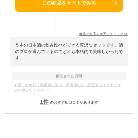
この商品をサイトでみる
価格と在庫を
楽天
でチェック
>>
５本の日本酒の飲み比べができる贅沢なセットです。酒
のプロが選んでいるのでどれも本格的で美味しかったで
す。
回答された質問
お酒・お年賀｜義実家に贈る、高級感のある瓶酒ギフトのおすす
めを教えてください！
1
件
のおすすめ口コミがあります