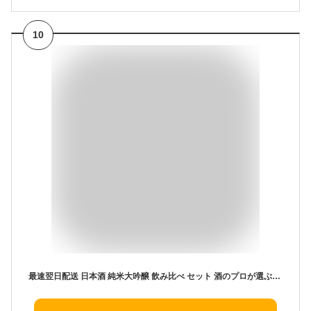
10
最速翌日配送 日本酒 純米大吟醸 飲み比べ セット 酒のプロが選ぶ飲み比べ 福袋 プレミアム 第5弾 一升瓶 1800ml 飲み比べ5本セット 送料無料 お年賀 御歳暮 お歳暮 日本酒 飲み比べセット 日本酒セット 無添加 父 誕生日 プレゼント お歳暮 お酒 詰め合わせ 日本酒 ギフト