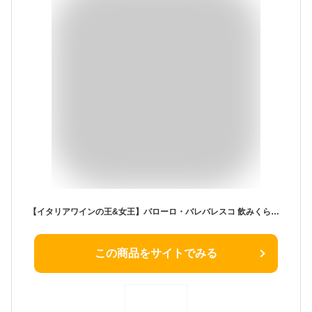
【イタリアワインの王&女王】バローロ・バレバレスコ 飲みくらべ 赤ワイン 2本 ギフトセット 木目調ギフトボックス入 [ 750ml×2本 ] [ギフトBox入り]
この商品をサイトでみる