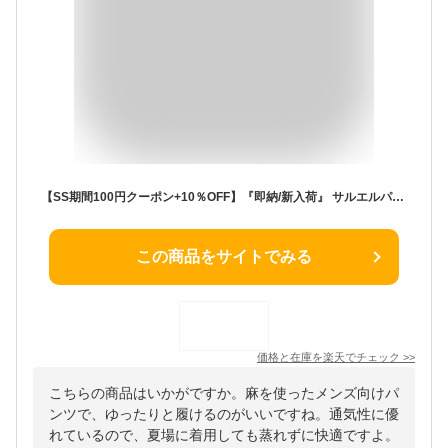
【SS期間100円クーポン+10％OFF】『即納/新入荷』 サルエルパンツ メンズ 春夏 リネンパンツ 夏 麻パンツ 綿麻パンツ ロングパンツ カジュアルパンツ ロングパンツ ワイドパンツ 大きいサイズ 涼しい 冷感 薄手 裾ゴム 無地 快適 ファッション ジョガーパンツ おしゃれ M~5XL
この商品をサイトでみる
価格と在庫を
楽天
でチェック
>>
こちらの商品はいかがですか。麻を使ったメンズ向けパ
ンツで、ゆったりと履けるのがいいですね。通気性に優
れているので、夏場に着用しても蒸れずに快適ですよ。