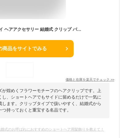
epic day エピックデイ ヘアアクセサリー 結婚式 クリップ バレッタ 花 フラワー パール ブロッサムパールヘアクリップ パーティー お呼ばれ 2次会 謝恩会 同窓会 女子会 成人式 参観日 お祝い 内祝い 食事会 七五三 上品 ヘアアレンジ ヘアピン 送料無料
の商品をサイトでみる
価格と在庫を
楽天
でチェック
>>
ズが煌めくフラワーモチーフのヘアクリップです。上
くし、ショートヘアでもサイドに留めるだけで一気に
成します。クリップタイプで扱いやすく、結婚式から
一つ持っておくと重宝する名品です。
結婚式のお呼ばれにおすすめのショートヘア用髪飾りを教えて！