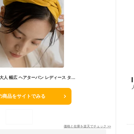
ヘアバンド かわいい 大人 幅広 ヘアターバン レディース ターバン風 ヘアアクセサリー 無地 簡単 クロス ツイスト コンビ ゴム コーデュロイ ねじれ ノンストレス エレガント 大人 かわいい まとめ髪 大人っぽい nsa-h30062 【メール便】 敬老の日 プレゼント
の商品をサイトでみる
価格と在庫を
楽天
でチェック
>>