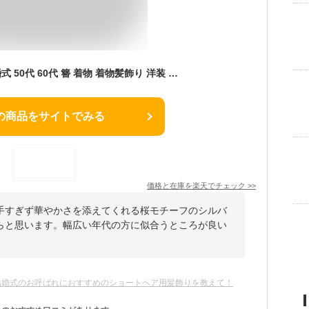
クリ 和装 黒留袖 結婚式 50代 60代 簪 着物 着物髪飾り 洋装 花 40代 成人式 ヘアクリップ 母親 ショート ヘアアクセサリー 桜
の商品をサイトでみる
価格と在庫を
楽天
でチェック
>>
手すぎず華やかさを添えてくれる桜モチーフのシルバ
らと思います。幅広い年代の方に似合うところが良い
結婚式のお呼ばれにおすすめのショートヘア用髪飾りを教えて！