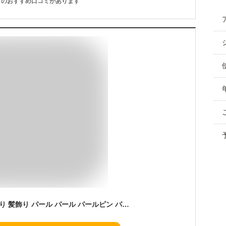
のおすすめ口コミがあります
ヘアピン パール 髪飾り 髪飾り パール パール パールピン パール パーティ ヘッドドレス ヘアピン コーム お花 手作り 髪飾り ヘアアクセサリー 結婚式 卒業式 入学式 髪飾り ヘッドドレス 和装 アレンジ 3点セット (ゴールド1)