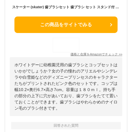
スケーター (skater) 歯ブラシセット 歯ブラシ セット スタンド付 コップ 3-5才園児用 プリンセス ディズニー 180ml 14.5cm KTB5-A
この商品をサイトでみる
価格と在庫を
Amazon
でチェック
>>
ホワイトデーに幼稚園児用の歯ブラシとコップセットは
いかがでしょうか？女の子の憧れのアリエルやシンデレ
ラや白雪姫などのディズニープリンセスのキャラクター
たちがプリントされたピンク色のセットです。コップは
幅10.2×奥行6.7×高さ7cm。容量は１８０ｍｌ。持ち手
の部分の上下に穴があいており、歯ブラシをたてて置い
ておくことができます。歯ブラシはやわらかめのナイロ
ン毛のブラシ付きです。
回答された質問