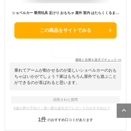
ショベルカー 乗用玩具 足けり おもちゃ 屋外 室内 はたらくくるま ヘルメット 子供用 乗れる 手動 アーム 動く 足蹴り車 働く車 砂場 室外 屋内 子ども キッズ シャベルカー ユンボ プレゼント 誕生日 クリスマス
この商品をサイトでみる
価格と在庫を
楽天
でチェック
>>
乗れてアームが動かせるのが楽しいショベルカーのおも
ちゃはいかがでしょう？家はもちろん屋外でも遊ぶこと
ができるのが喜ばれると思います。
回答された質問
4歳の男の子向け｜孫へ贈る誕生日プレゼントのおすすめは？
1
件
のおすすめ口コミがあります