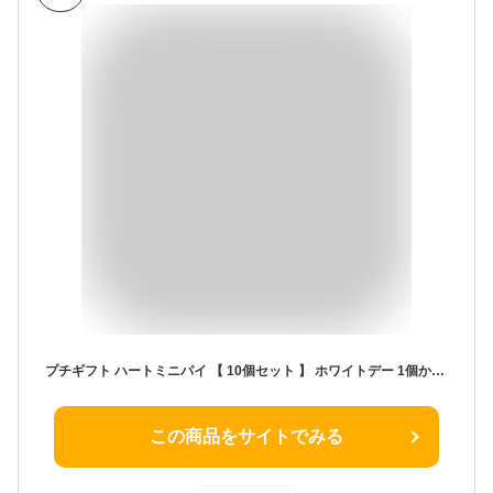
プチギフト ハートミニパイ 【 10個セット 】 ホワイトデー 1個から 卒業 卒園 退職 個包装 結婚式 可愛い ホワイトデー 子供 お菓子 御菓子 オシャレ おしゃれ 大人 ありがとう 出産 産休 育休 挨拶 お礼 入浴剤 ギフト ココサブ (10個セット)
この商品をサイトでみる