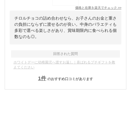
価格と在庫を
楽天
でチェック
>>
チロルチョコの詰め合わせなら、お子さんのお金と重さ
の負担にならずに渡せるのが良い。中身のバラエティも
多彩で選べる楽しさがあり、賞味期限内に食べられる個
数なのも◎。
回答された質問
ホワイトデーに幼稚園児へ渡すお返し｜喜ばれるプチギフトを教
えてください
1
件
のおすすめ口コミがあります