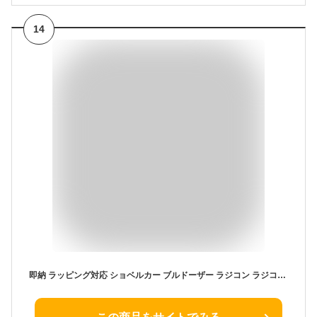
14
即納 ラッピング対応 ショベルカー ブルドーザー ラジコン ラジコンカー リモコンカー 車おもちゃ 建設車両 工事車両 砂場 砂遊び 掘削機 RC ショベルカー 無線コントローラー 充電式 ケーブル付き 男の子 3歳 4歳 5歳 6歳 誕生日 クリスマス プレゼント