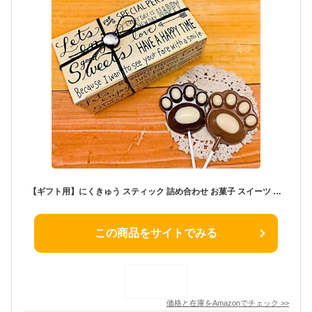
【ギフト用】にくきゅう スティック 詰め合わせ お菓子 スイーツ 洋菓子 バレンタインチョコレート バレンタインデー ホワイトデー 人気 おしゃれ チョコ 可愛い 猫 犬 くま プレゼント 贈答 バレンタインばらまき用 ホワイトデーお返し ギフト バック付き クッキー 手提げ袋付き 挨拶 退職 引っ越し プチギフト 女性 子供 (ミルク・スイート各1本（箱）)
この商品をサイトでみる
価格と在庫を
Amazon
でチェック
>>