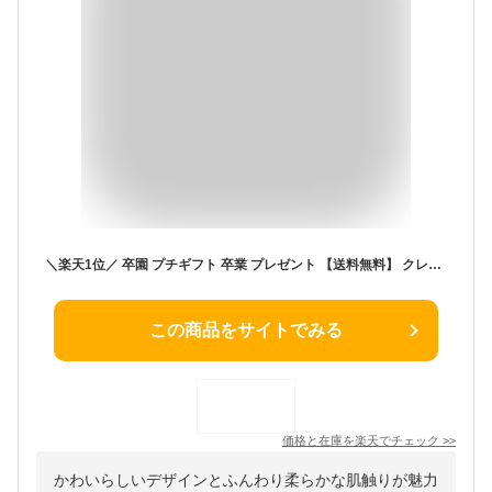
＼楽天1位／ 卒園 プチギフト 卒業 プレゼント 【送料無料】 クレパスタオル タオルハンカチ タオル プチギフト 子供 ハンカチ タオル 幼稚園 保育園 男の子 女の子 ホワイトデー お返し お菓子 個包装 子供 義理 大量 子
この商品をサイトでみる
価格と在庫を
楽天
でチェック
>>
かわいらしいデザインとふんわり柔らかな肌触りが魅力