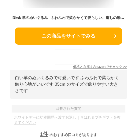
Dlwk 羊のぬいぐるみ - ふわふわで柔らかくて愛らしい。癒しの動物枕。ガールフレンドへの誕生日/バレンタインデーのギフトに最適。幼稚園/学校の記念品ギフト。 (ホワイト,35cm) [並行輸入品]
この商品をサイトでみる
価格と在庫を
Amazon
でチェック
>>
白い羊のぬいぐるみで可愛いです ふわふわで柔らかく
触り心地がいいです 35cm のサイズで飾りやすい大き
さです
回答された質問
ホワイトデーに幼稚園児へ渡すお返し｜喜ばれるプチギフトを教
えてください
1
件
のおすすめ口コミがあります