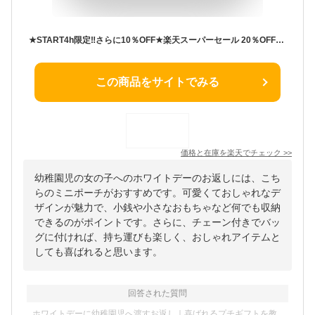
★START4h限定‼さらに10％OFF★楽天スーパーセール 20％OFF‼3/11 1:59まで★【送料無料】ミニポーチ 小物入れ ポーチ 子供 キッズ 小銭入れ コインケース 幼稚園 小学生 薬入れ メイクポーチ 充電器入れ イヤホン入れ キーホルダー 可愛い おしゃれ 女の子 ホワイトデー
この商品をサイトでみる
価格と在庫を
楽天
でチェック
>>
幼稚園児の女の子へのホワイトデーのお返しには、こち
らのミニポーチがおすすめです。可愛くておしゃれなデ
ザインが魅力で、小銭や小さなおもちゃなど何でも収納
できるのがポイントです。さらに、チェーン付きでバッ
グに付ければ、持ち運びも楽しく、おしゃれアイテムと
しても喜ばれると思います。
回答された質問
ホワイトデーに幼稚園児へ渡すお返し｜喜ばれるプチギフトを教