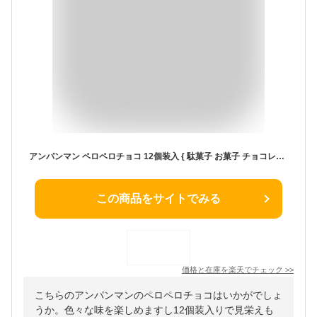
アンパンマン ペロペロチョコ 12個装入 { 駄菓子 お菓子 チョコレート チョコ 大量 ペロペロ キャラクター }{ おかし おやつ 子供 人気 子供会 景品 お祭り くじ引き 縁日 幼稚園 問屋 }[26A12]
この商品をサイトでみる
価格と在庫を
楽天
でチェック
>>
こちらのアンパンマンのペロペロチョコはいかがでしょ
うか。色々な味を楽しめますし12個装入りで見栄えも