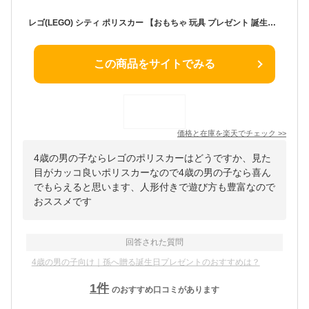
レゴ(LEGO) シティ ポリスカー 【おもちゃ 玩具 プレゼント 誕生日 ブロック 知育 クリスマス 男の子 女の子 子供 5歳 6歳 7歳 8歳 街づくり パトカー 警察 乗り物 車 ミニカー 】 60312
この商品をサイトでみる
価格と在庫を
楽天
でチェック
>>
4歳の男の子ならレゴのポリスカーはどうですか、見た
目がカッコ良いポリスカーなので4歳の男の子なら喜ん
でもらえると思います、人形付きで遊び方も豊富なので
おススメです
回答された質問
4歳の男の子向け｜孫へ贈る誕生日プレゼントのおすすめは？
1
件
のおすすめ口コミがあります