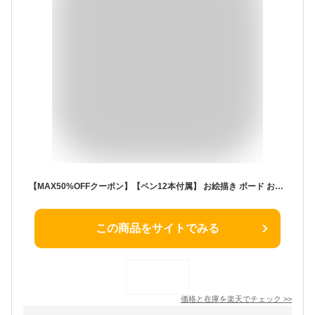
【MAX50%OFFクーポン】【ペン12本付属】 お絵描き ボード お絵かき 文房具 カラフル 色 ぬりえ イラスト おもちゃ おえかき 文字練習 知育 子ども 女の子 男の子 入園 入学 誕生日 2歳 3歳 4歳 5歳 小学生 プレゼント
この商品をサイトでみる
価格と在庫を
楽天
でチェック
>>