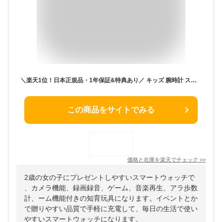
＼楽天1位！日本正規品・1年保証&特典あり／ キッズ 腕時計 スマートウォッチ 子供 腕時計 32GB 35万画素 カメラ 大画面 録画録音 ゲーム 音楽 アラーム 歩数計 知育玩具 4歳 5歳 6歳 7歳 8歳 9歳 10歳 男の子 女の子 おもちゃ 小学生 子供 誕生日 クリスマスプレゼント 人気
この商品をサイトでみる
価格と在庫を
楽天
でチェック
>>
2歳の女の子にプレゼントしやすいスマートウォッチで
、カメラ機能、録画録音、ゲーム、音楽再生、アラ歩数
計、ーム機能付きの知育玩具になります。イベントとか
で贈りやすい品質で手軽に充電して、毎日の生活で使い
やすいスマートウォッチになります。