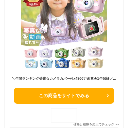
＼年間ランキング受賞☆カメラカバー付x4800万画素★1年保証／ 子供用 カメラ デジタルカメラ 1080p録画 スマホ転送 32GB キッズカメラ トイカメラ おもちゃ 男の子 女の子 プレゼント 2歳 3歳 4歳 5歳 キッズ 知育玩具 子供 誕生日プレゼント クリスマス プレゼント ギフト
この商品をサイトでみる
価格と在庫を
楽天
でチェック
>>