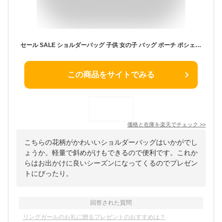
セール SALE ショルダーバッグ 子供 女の子 バッグ ポーチ ポシェット キッズ 子ども こども スモール おしゃれ 人気 カバン プレゼント3歳 4歳 5歳 鞄 斜め掛け かわいい 入学 お祝い ギフト ラッピング 誕生日 保育園 幼稚園 お出かけ リバティ 花柄 プリント
この商品をサイトでみる
価格と在庫を
楽天
でチェック
>>
こちらの花柄がかわいいショルダーバッグはいかがでし
ょうか。軽量で斜めがけもできるので便利です。これか
らはお出かけに良いシーズンになってくるのでプレゼン
トにぴったり。
回答された質問
リングガールのお礼に贈るプレゼントのおすすめは？