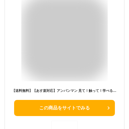
【送料無料】【あす楽対応】アンパンマン 見て！触って！学べるあいうえお カラーナビキッズタブレット アンパンマン おもちゃ こども 子供 知育 勉強 2歳 知育玩具 女の子 プレゼント 男の子 プレゼント 誕生日 プレゼント アガツマ
この商品をサイトでみる