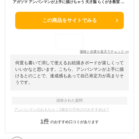
アガツマ アンパンマンが上手に描けちゃう 天才脳 らくがき教室 アンパンマン おもちゃ 1歳 2歳 3歳 男の子 女の子 誕生日 ギフト プレゼント 贈り物 お絵描き アンパンマンおえかき 絵 ぬりえ 子供 孫 知育玩具 指先 ペン 運筆力 学習 知育 育脳 キッズ
この商品をサイトでみる
価格と在庫を
楽天
でチェック
>>
何度も書いて消して使えるお絵描きボードが楽しくって
いいかなと思います。こちら、アンパンマンが上手に描
けるとのことで、達成感もあって自己肯定力が高まりそ
うです。
回答された質問
アンパンマンのおもちゃ｜2歳女の子向けのおすすめは？
1
件
のおすすめ口コミがあります