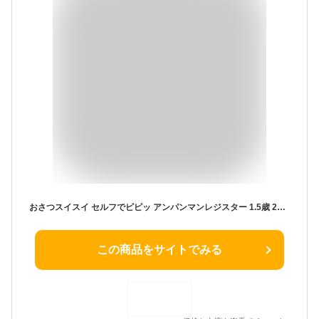
おさつスイスイ セルフでピピッ アンパンマンレジスター 1.5歳 2歳 3歳 4歳 5歳 アンパンマン おもちゃ 男の子 女の子 誕生日 ギフト プレゼント 記念日 子供 孫 ままごと おもちゃ 1歳 アンパンマン 赤ちゃん 2歳 誕生日 プレゼント セガフェイブ セガトイズ
この商品をサイトでみる