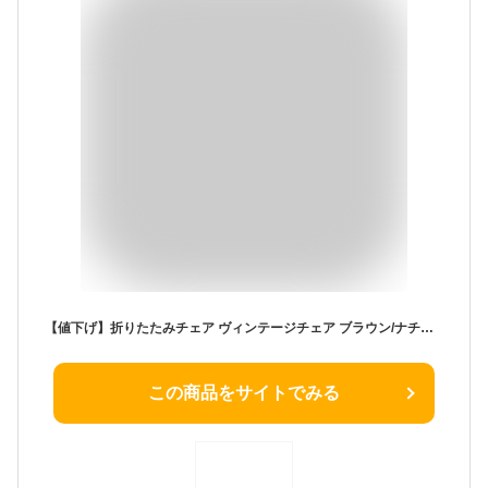
【値下げ】折りたたみチェア ヴィンテージチェア ブラウン/ナチュラル 幅35 奥行44.5 高さ75.5 折りたたみチェアー 折りたたみ椅子 折り畳み椅子 折り畳みイス 折りたたみいす 折り畳みいす 折りたたみ 折り畳み 椅子 イス い
この商品をサイトでみる