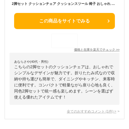
2脚セット クッションチェア クッションスツール 椅子 おしゃれ いす イス 折りたたみ 折り畳み チェア ダイニングチェア キッチンチェア コンパクト シンプル 折りたたみチェア スツール 簡易椅子 来客用 折りたたみスツール 同色2脚セット
この商品をサイトでみる
価格と在庫を
楽天
でチェック
>>
あならさや(40代・男性)
こちらの2脚セットのクッションチェアは、おしゃれで
シンプルなデザインが魅力です。折りたたみ式なので収
納や持ち運びも簡単で、ダイニングやキッチン、来客時
に便利です。コンパクトで軽量ながら座り心地も良く、
同色2脚セットで統一感も楽しめます。シーンを選ばず
使える優れたアイテムです！
全てのおすすめコメント
(
1
件)
>