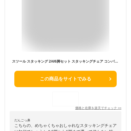
スツール スタッキング 2/4/6脚セット スタッキングチェア コンパクト キッチン ダイニング おしゃれ ラウンドベンチ チェアー イス 椅子 いす 北欧 シンプル リビングルーム チェア プラスチックスツール 積み重ね 省スペース 頑丈 耐久性 耐荷重 滑り止め 家庭 来客用
この商品をサイトでみる
価格と在庫を
楽天
でチェック
>>
だんごっ鼻
こちらの、めちゃくちゃおしゃれなスタッキングチェア