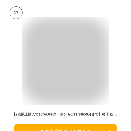
17
【2点以上購入で10％OFFクーポン★6/11 9時59分まで】椅子 折りたたみ おしゃれ スツール送料無料 チェア 北欧 アンティーク クッション 収納 丸椅子 丸イス 折りたたみチェア 折りたたみ椅子 休憩 背もたれ 玄関 キッチン 台所 腰掛け リビング コンパクト OTC-73