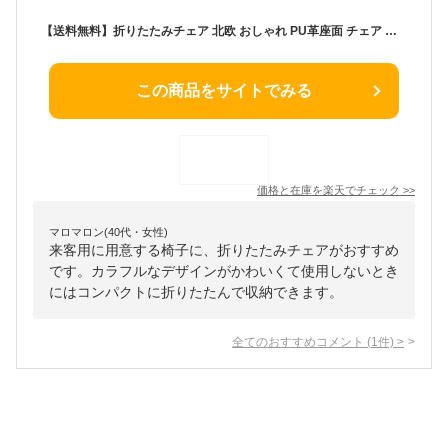
【送料無料】折りたたみチェア 北欧 おしゃれ PU革座面 チェア 丸椅子 丸イス 丸いす いす 折りたたみ椅子 背もたれ付き コンパクト 椅子 腰掛け 軽量 省スペース収納 耐荷重100kg 在宅ワーク テレワーク 玄関 リビング カウンター キッチン インテリア 来客用 新生活 7色
この商品をサイトでみる
価格と在庫を
楽天
でチェック
>>
マロマロン(40代・女性)
来客用に用意する椅子に、折りたたみチェアがおすすめ
です。カラフルなデザインがかわいくて使用しないとき
にはコンパクトに折りたたんで収納できます。
全てのおすすめコメント
(
1
件)
>