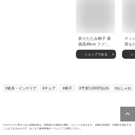
折りたたみ椅子 座
クッ
面高48cm ファブリ
背も
ック ベロア調 パイ
おしゃ
ショップでみる
シ
プ椅子 （ 折り畳み
折り
イス 折り畳み椅子
み チ
折りたたみ式 簡易
グチ
椅子 椅子 チェア チ
チェ
ェアー 軽量 コンパ
シン
クト おしゃれ 座面
みチ
家具・インテリア
チェア
椅子
予算5,000円以内
おしゃれ
クッション 来客用
簡易椅
シンプル ）
ォー
ア バ
※
カウナラ
に寄せられた投稿内容は、投稿者の主観的な感想・コメントを含みます。 投稿の信憑性・正確性を保証する
ことはできませんので、あくまで参考情報の一つとしてご利用ください。