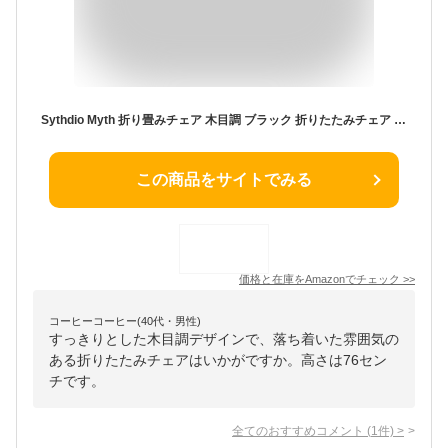
Sythdio Myth 折り畳みチェア 木目調 ブラック 折りたたみチェア 椅子 コンパクト 省スペース 組み立て不要 来客用 folding chair 軽量 収納便利 コンパクト おしゃれ シンプル イス インテリア (ブラック-2脚のいす)
この商品をサイトでみる
価格と在庫を
Amazon
でチェック
>>
コーヒーコーヒー(40代・男性)
すっきりとした木目調デザインで、落ち着いた雰囲気の
ある折りたたみチェアはいかがですか。高さは76セン
チです。
全てのおすすめコメント
(
1
件)
>