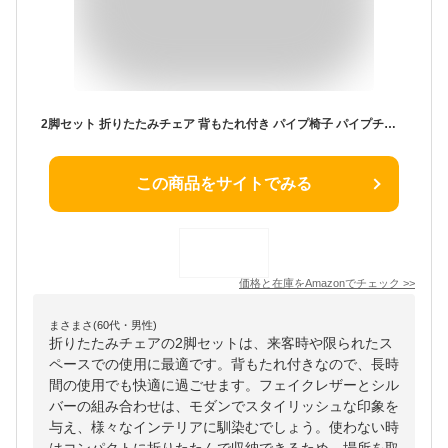
2脚セット 折りたたみチェア 背もたれ付き パイプ椅子 パイプチェア 丸椅子 折り畳み スツール 腰掛け コンパクト 椅子 来客用 フォールディングチェア フェイクレザー 合成皮革 シルバー×ブラック (2, 折りたたみ（背もたれ付）) [並行輸入品]
この商品をサイトでみる
価格と在庫を
Amazon
でチェック
>>
まさまさ(60代・男性)
折りたたみチェアの2脚セットは、来客時や限られたス
ペースでの使用に最適です。背もたれ付きなので、長時
間の使用でも快適に過ごせます。フェイクレザーとシル
バーの組み合わせは、モダンでスタイリッシュな印象を
与え、様々なインテリアに馴染むでしょう。使わない時