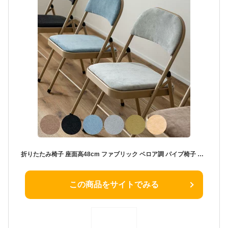
折りたたみ椅子 座面高48cm ファブリック ベロア調 パイプ椅子 （ 折り畳みイス 折り畳み椅子 折りたたみ式 簡易椅子 椅子 チェア チェアー 軽量 コンパクト おしゃれ 座面 クッション 来客用 シンプル ）
この商品をサイトでみる