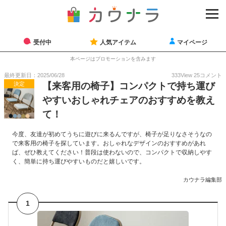
受付中
人気アイテム
マイページ
本ページはプロモーションを含みます
最終更新日：2025/06/28
333
View
25
コメント
決定
【来客用の椅子】コンパクトで持ち運び
やすいおしゃれチェアのおすすめを教え
て！
今度、友達が初めてうちに遊びに来るんですが、椅子が足りなさそうなの
で来客用の椅子を探しています。おしゃれなデザインのおすすめがあれ
ば、ぜひ教えてください！普段は使わないので、コンパクトで収納しやす
く、簡単に持ち運びやすいものだと嬉しいです。
カウナラ編集部
1