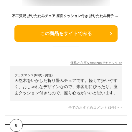
不二貿易 折りたたみチェア 座面クッション付き 折りたたみ椅子 座面クッション付き 天然木 軽量 完成品 幅43×奥行53×高さ70cm ナチュラルミラン 10881
この商品をサイトでみる
価格と在庫を
Amazon
でチェック
>>
グラスマン２(60代・男性)
天然木をいかした折り畳みチェアです。軽くて扱いやす
く、おしゃれなデザインなので、来客用にぴったり。座
面クッション付きなので、座り心地がいいと思います。
全てのおすすめコメント
(
1
件)
>
8