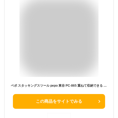
ペポ スタッキングスツール pepo 東谷 PC-865 重ねて収納できる スツール 椅子 イス いす プラスチック お手入れ簡単 コンパクト 予備椅子 来客用 おしゃれ ブラック グレー ベージュ イエロー
この商品をサイトでみる