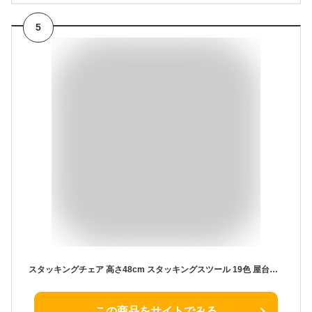
5
スタッキングチェア 高さ48cm スタッキングスツール 19色 屋台イス 椅子 スツール プラスチックスツール コンパクト キッチン ダイニング おしゃれ ラウンドベンチ シンプル リビングルーム 2/4脚セット 積み重ね 省スペース 頑丈 耐久性 耐荷重 滑り止め 家庭 来客用
この商品をサイトでみる