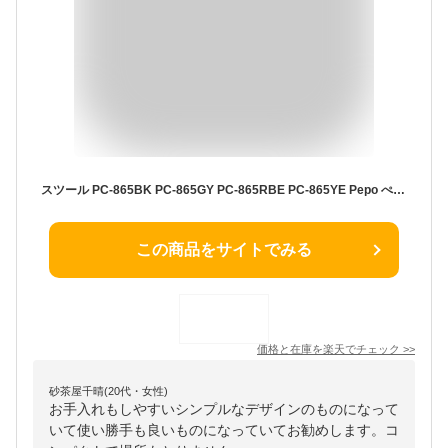
スツール PC-865BK PC-865GY PC-865RBE PC-865YE Pepo ぺポ スタッキング スタッキングスツール 椅子 イス いす プラスチック お手入れ簡単 シンプル コンパクト 省スペース モダン 予備椅子 来客用 おしゃれ ブラック グレー ベージュ イエロー 東谷 あずまや
この商品をサイトでみる
価格と在庫を
楽天
でチェック
>>
砂茶屋千晴(20代・女性)
お手入れもしやすいシンプルなデザインのものになって
いて使い勝手も良いものになっていてお勧めします。コ