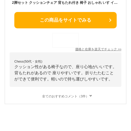
2脚セット クッションチェア 背もたれ付き 椅子 おしゃれ いす イス 折りたたみ 折り畳み チェア ダイニングチェア キッチンチェア コンパクト シンプル 折りたたみチェア スツール 簡易椅子 来客用 フォールディングチェア 同色2脚セット
この商品をサイトでみる
価格と在庫を
楽天
でチェック
>>
Chess(50代・女性)
クッション性がある椅子なので、座り心地がいいです。
背もたれがあるので 座りやすいです。折りたたむこと
ができて便利です。軽いので持ち運びしやすいです。
全てのおすすめコメント（3件）