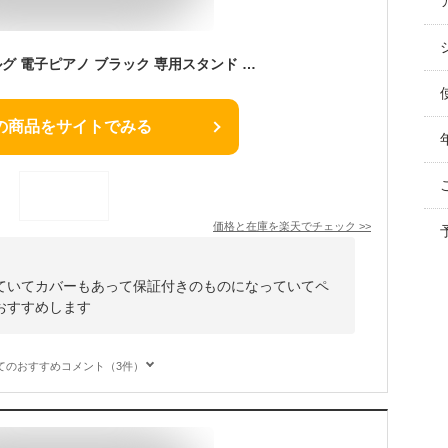
KORG B2SP BK コルグ 電子ピアノ ブラック 専用スタンド STB1 3本ペダル 高低椅子(純正) セット ヘッドホン 電子ピアノカバー(純正) 付属【メーカー保証1年】
の商品をサイトでみる
価格と在庫を
楽天
でチェック
>>
ていてカバーもあって保証付きのものになっていてペ
おすすめします
てのおすすめコメント（3件）