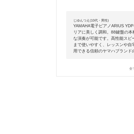
じゆんつえ(10代・男性)
YAMAHA電子ピアノARIUS 
リアに美しく調和。88鍵盤の
な演奏が可能です。高性能スピ
まで使いやすく、レッスンや自
用できる信頼のヤマハブランド
全