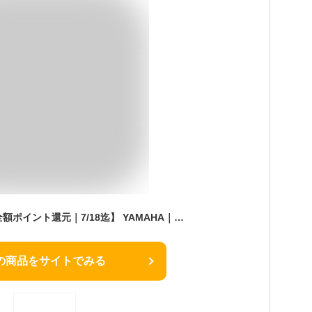
【エントリーで最大全額ポイント還元｜7/18迄】 YAMAHA｜ヤマハ 電子ピアノ ARIUS ホワイトウッド調仕上げ YDP-145WH [88鍵盤]
の商品をサイトでみる