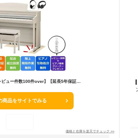
【選ばれています☆レビュー件数100件over】【延長5年保証がなんと1000円☆】【配送設置無料 ＆ 不要ピアノ引取処分無料】【防音/防傷マット ＆ ヘッドホンセット】【CA49後継機種】KAWAI カワイ DigitalPiano 電子ピアノ 88鍵盤 CA401【A / LO / MW / R】
の商品をサイトでみる
価格と在庫を
楽天
でチェック
>>