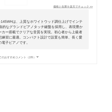
価格と在庫を
楽天
でチェック
>>
YDP-145WHは、上質なホワイトウッド調仕上げでインテ
本格的なグランドピアノタッチ鍵盤を採用し、表現豊か
ーカー搭載でクリアな音質を実現。初心者から上級者
宅練習に最適。コンパクト設計で設置も簡単、長く愛
の電子ピアノです。
てのおすすめコメント（2件）