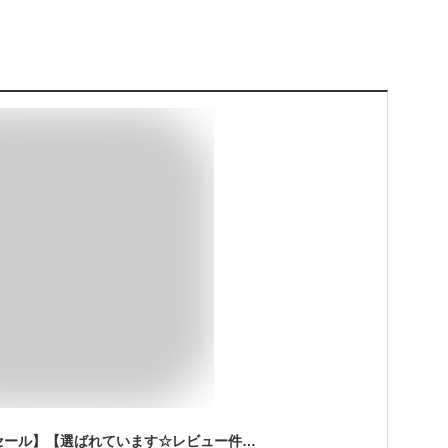
【最終日★マラソンセール】【選ばれています☆レビュー件数200件over】【ローランドのお求めやすい88鍵盤】【子供から大人まで】ローランド Roland 電子ピアノ デジタルピアノ ヘッドホン付き ピアノタッチ 88鍵盤 RP30