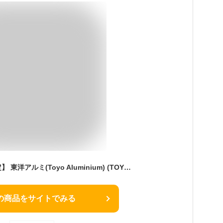
【Amazon.co.jp 限定】 東洋アルミ(Toyo Aluminium) (TOYO ALUMINIUM) レンジカバー 白 約36x92.5cm パッと貼るだけカンタン幅90cm深型レンジフード用フィルター 9602 2個入 3個セット
の商品をサイトでみる