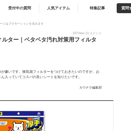
受付中の質問
人気アイテム
特集記事
質問
ージはプロモーションを含みます
197
View
21
コメント
ィルター｜ベタベタ汚れ対策用フィルタ
除が嫌いです。換気扇フィルターをつけておきたいのですが、お
さん入っていてコスパの良いシートを知りたいです。
カウナラ編集部