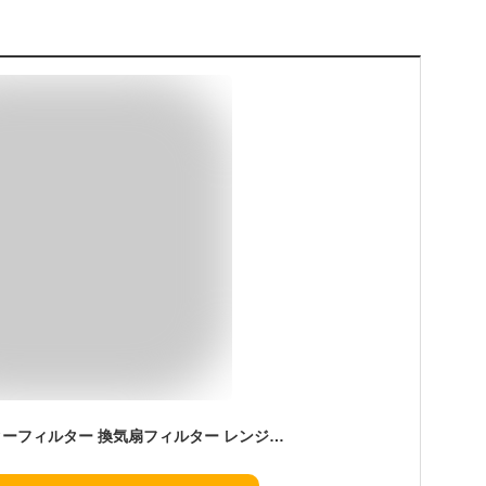
【楽天総合1位】 スターフィルター 換気扇フィルター レンジフードフィルター レンジフィルターカバー スターターセット 枠2枚+フィルター4枚 シロッコファン 不燃性ガラス 繊維タイプ 特厚 1cm 新居 新築 節約 便利グッズ