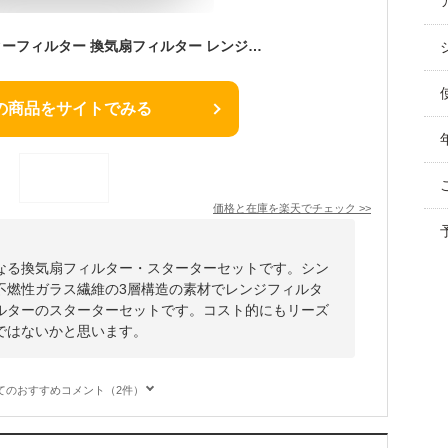
【楽天総合1位】 スターフィルター 換気扇フィルター レンジフードフィルター レンジフィルターカバー スターターセット 強力マグネット+交換フィルター3枚 シロッコファン 不燃性ガラス 繊維タイプ 特厚 1cm 新居 新築 節約 便利グッズ
の商品をサイトでみる
価格と在庫を
楽天
でチェック
>>
なる換気扇フィルター・スターターセットです。シン
不燃性ガラス繊維の3層構造の素材でレンジフィルタ
ルターのスターターセットです。コスト的にもリーズ
ではないかと思います。
てのおすすめコメント（2件）