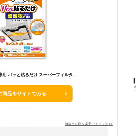
東洋アルミ 整流板付専用 パッと貼るだけ スーパーフィルター 1枚入り 厚手 幅60～90cmまで対応 貼ってはがせるシール加工 ( 4901987230748 )※パッケージ変更の場合あり
の商品をサイトでみる
価格と在庫を
楽天
でチェック
>>