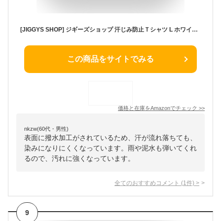
[JIGGYS SHOP] ジギーズショップ 汗じみ防止Ｔシャツ L ホワイト｜メンズ トップス TEE 無地 半袖 夏服 ゆったり オーバーサイズ 撥水加工 黒 白
この商品をサイトでみる
価格と在庫を
Amazon
でチェック
>>
nkzw(60代・男性)
表面に撥水加工がされているため、汗が流れ落ちても、
染みになりにくくなっています。雨や泥水も弾いてくれ
るので、汚れに強くなっています。
全てのおすすめコメント
(
1
件)
>
9