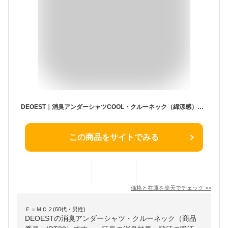
DEOEST｜消臭アンダーシャツCOOL・クルーネック（綿涼感）◆IDT08◆消臭シャツ 消臭下着 消臭インナー 丸首 半袖 体臭 汗臭 加齢臭 脇臭 生乾き臭 脇汗 汗脇 わきが 男性 紳士 メンズ 接触冷感 涼感 クールビズ 綿100％
この商品をサイトでみる
価格と在庫を
楽天
でチェック
>>
Ｅ＝ＭＣ２(60代・男性)
DEOESTの消臭アンダーシャツ・クルーネック（商品