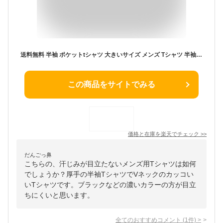
送料無料 半袖 ポケットtシャツ 大きいサイズ メンズ Tシャツ 半袖Tシャツ カットソー インナー ティーシャツ 無地 無地Tシャツ 綿100％ Vネック ポケット 白 黒 赤 ストリート XXL XXXL 汗じみ防止 厚手 胸ポケット ポケット付き ブランド アメカジ 汗対策
この商品をサイトでみる
価格と在庫を
楽天
でチェック
>>
だんごっ鼻
こちらの、汗じみが目立たないメンズ用Tシャツは如何
でしょうか？厚手の半袖TシャツでVネックのカッコい
いTシャツです。ブラックなどの濃いカラーの方が目立
ちにくいと思います。
全てのおすすめコメント
(
1
件)
>