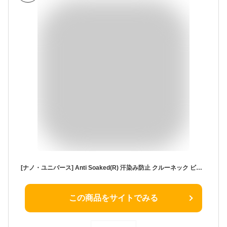
[ナノ・ユニバース] Anti Soaked(R) 汗染み防止 クルーネック ビッグ Tシャツ メンズ 汗じみ防止 汗じみ防止tシャツ L ホワイト
この商品をサイトでみる