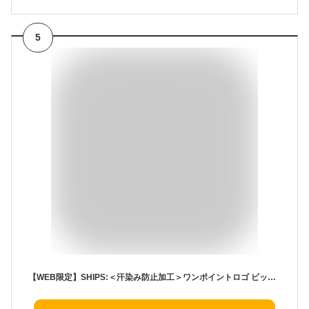
5
【WEB限定】SHIPS:＜汗染み防止加工＞ワンポイントロゴ ビッグシルエットヘビーウェイトTシャツ SHIPS MEN シップス トップス カットソー・Tシャツ グレー ブラック ホワイト【送料無料】[Rakuten Fashion]