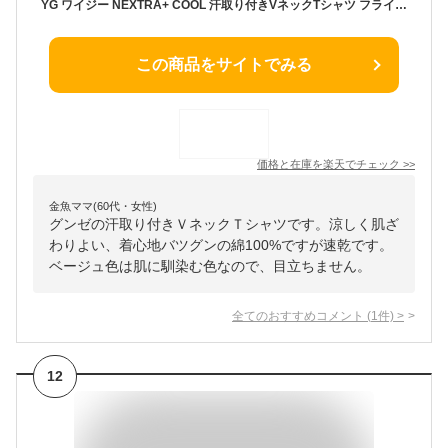
YG ワイジー NEXTRA+ COOL 汗取り付きVネックTシャツ フライス 綿100% インナー グンゼ GUNZE | メンズ 男性 脇汗 汗脇 汗取りインナー 汗取り付き tシャツ vネック 脇パッドシャツ ひんやり 速乾 冷感 涼しい 涼感 汗ジミ防止 半袖 夏 白tシャツ 無地 紳士 シャツ コットン
この商品をサイトでみる
価格と在庫を
楽天
でチェック
>>
金魚ママ(60代・女性)
グンゼの汗取り付きＶネックＴシャツです。涼しく肌ざ
わりよい、着心地バツグンの綿100%ですが速乾です。
ベージュ色は肌に馴染む色なので、目立ちません。
全てのおすすめコメント
(
1
件)
>
12