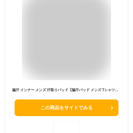
脇汗 インナー メンズ 汗取りパッド【脇汗パッド メンズ Tシャツ】汗取りインナー 脇汗 パッド メンズ 半袖 汗じみ防止 Tシャツ 脇汗対策 汗染み防止 脇 汗 わき汗 脇汗パッド付きインナー 吸汗 わき 下着 肌着 ワキ汗 汗脇パッド
この商品をサイトでみる