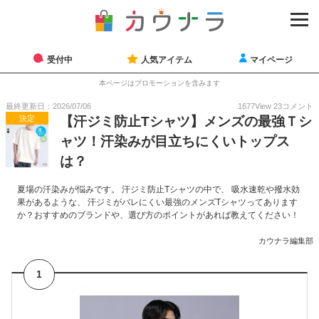
受付中
人気アイテム
マイページ
本ページはプロモーションを含みます
最終更新日：2026/07/06
1677
View
23
コメント
決定
【汗ジミ防止Tシャツ】メンズの最強Ｔシ
ャツ！汗染みが目立ちにくいトップス
は？
夏場の汗染みが悩みです。 汗ジミ防止Tシャツの中で、 吸水速乾や撥水効
果があるような、 汗ジミがバレにくい最強のメンズTシャツってあります
か？おすすめのブランドや、選び方のポイントがあれば教えてください！
カウナラ編集部
1