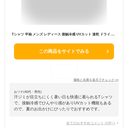
Tシャツ 半袖 メンズ レディース 接触冷感 UVカット 速乾 ドライ 撥水 汗染み防止 夏物 夏服 半袖Tシャツ 無地 ストレッチ 伸縮性 クルーネック 首焼け防止 アイスマックス アウトドア スポーツ シンプル おしゃれ S M L LL ROOT THREE
この商品をサイトでみる
価格と在庫を
楽天
でチェック
>>
おツナ(40代・男性)
汗ジミが目立ちにくく暑い日も快適に着られるTシャツ
で、接触冷感でひんやり感がありUVカット機能もある
ので、夏のお出かけにぴったりでおすすめです。
全てのおすすめコメント
(
1
件)
>