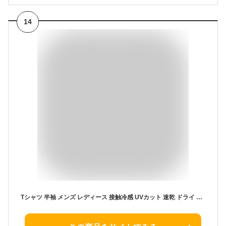
14
Tシャツ 半袖 メンズ レディース 接触冷感 UVカット 速乾 ドライ 撥水 汗染み防止 夏物 夏服 半袖Tシャツ 無地 ストレッチ 伸縮性 クルーネック 首焼け防止 アイスマックス アウトドア スポーツ シンプル おしゃれ S M L LL ROOT THREE