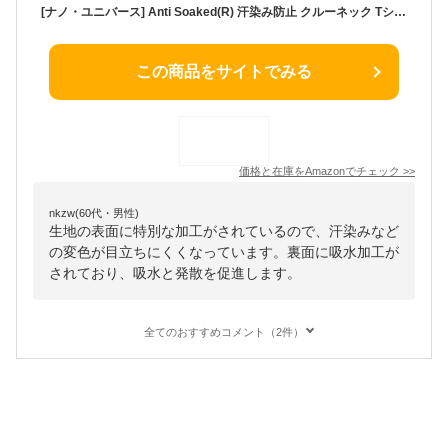
[ナノ・ユニバース] Anti Soaked(R) 汗染み防止 クルーネック Tシャツ メンズ 汗じみ防止 汗じみ防止tシャツ M ホワイト
この商品をサイトでみる
価格と在庫を
Amazon
でチェック
>>
nkzw(60代・男性)
生地の表面に特別な加工がされているので、汗染みなど
の変色が目立ちにくくなっています。裏面に吸水加工が
されており、吸水と発散を促進します。
全てのおすすめコメント（2件）