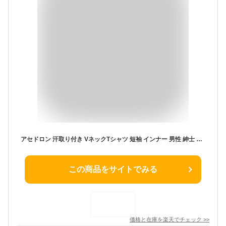
アセドロン 汗取り付き VネックTシャツ 短袖 インナー 男性 紳士 グンゼ GUNZE | 汗取りインナー メンズ tシャツ 汗取り 脇パット付きインナー 汗取りパッド付き 袖 短め vネック 汗とりインナー 脇汗 半袖 短め パッド 汗染み防止 脇汗パッド付きインナー あせどろん 肌着
この商品をサイトでみる
価格と在庫を
楽天
でチェック
>>