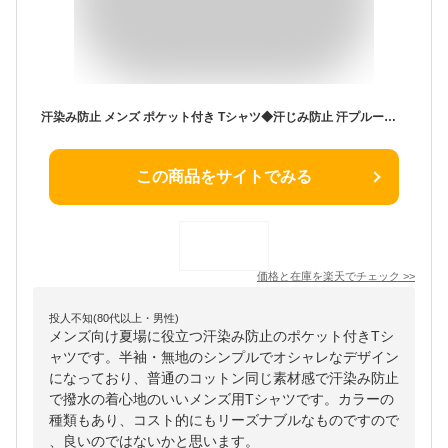
汗染み防止 メンズ ポケット付き Tシャツ◆汗じみ防止 汗プルーフポケット付きTシャツ◆無地 染みない 汗かき 脇 背中 撥水 ビッグシルエット オーバーサイズ ゆったり おしゃれ クルーネック ティーシャツ 半袖 インナー トップス 春 春服 夏 夏服白tシャツ【先行予約1186】
この商品をサイトでみる
価格と在庫を
楽天
でチェック
>>
投人不知(80代以上・男性)
メンズ向け夏場に役立つ汗染み防止のポケット付きTシ
ャツです。半袖・無地のシンプルでオシャレなデザイン
になっており、普通のコットン同じ素材感で汗染み防止
で撥水の着心地のいいメンズ用Tシャツです。カラーの
種類もあり、コスト的にもリーズナブルなものですので
、良いのではないかと思います。