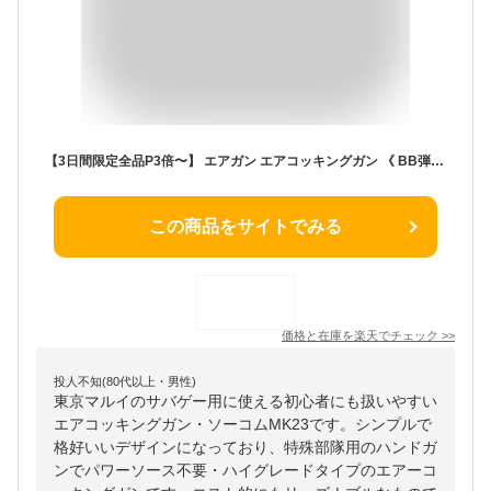
【3日間限定全品P3倍〜】 エアガン エアコッキングガン 《 BB弾プレゼント！》 東京マルイ No.19 ソーコム MK23 ハンドガン エアソフトガンホビー サバイバルゲーム・トイガン エアガン 通販《対象年令10歳以上》 ☆ プレゼント ギフト 母の日 子供の日 防災グッズ
この商品をサイトでみる
価格と在庫を
楽天
でチェック
>>
投人不知(80代以上・男性)
東京マルイのサバゲー用に使える初心者にも扱いやすい
エアコッキングガン・ソーコムMK23です。シンプルで
格好いいデザインになっており、特殊部隊用のハンドガ
ンでパワーソース不要・ハイグレードタイプのエアーコ