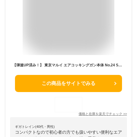
【弾速UP済み！】 東京マルイ エアコッキングガン本体 No.24 SOCOM Mk23 HG ホップアップ エアハンドガン エアーハンドガン エアーコッキングガン エアソフトガン エアガン エアーガン 18歳以上 エアコキ サバゲー サバイバルゲーム FORTRESS
この商品をサイトでみる
価格と在庫を
楽天
でチェック
>>
ギガトレイン(40代・男性)
コンパクトなので初心者の方でも扱いやすい便利なエア