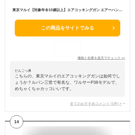
東京マルイ【対象年令10歳以上】エアコッキングガン エアーハンドガン ワルサー P38（ホップアップ） H-4952839134325【エアガン】
この商品をサイトでみる
価格と在庫を
楽天
でチェック
>>
だんごっ鼻
こちらの、東京マルイのエアコッキングガンは如何でし
ょうか？ルパン三世で有名な、ワルサーP38モデルで、
めちゃくちゃカッコいいです。
全てのおすすめコメント
(
1
件)
>
14