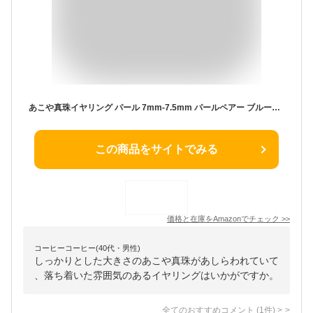
あこや真珠イヤリング パール 7mm-7.5mm パールペアー ブルーグレーカラー 黒真珠 スタッド 一粒 フォーマル 冠婚葬祭 葬儀 法事 葬式 13077-2
この商品をサイトでみる
価格と在庫を
Amazon
でチェック
>>
コーヒーコーヒー(40代・男性)
しっかりとした大きさのあこや真珠があしらわれていて
、落ち着いた雰囲気のあるイヤリングはいかがですか。
全てのおすすめコメント
(
1
件)
>