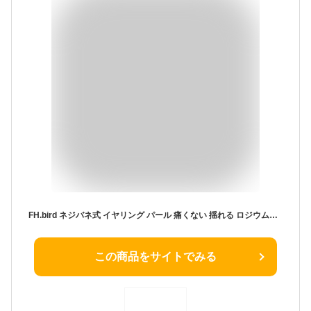
FH.bird ネジバネ式 イヤリング パール 痛くない 揺れる ロジウムでコーティング 金属アレルギー対応 真珠 イヤリング 結婚式 誕生日 人気 彼女 高校生 女子 クリスマスプレゼント 20代 30代 40代
この商品をサイトでみる