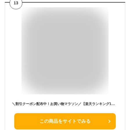
13
＼割引クーポン配布中！お買い物マラソン／【楽天ランキング1位受賞】貝パール & クリスタルガラス イヤリング 日本製 送料無料 | 30代 40代 50代 60代 誕生日 プレゼント 母 妻 祖母 6月 誕生石 クリスマス ギフト フォーマル
この商品をサイトでみる