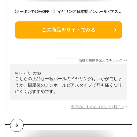
【クーポンで20%OFF！】 イヤリング 日本製 ノンホールピアス パール 樹脂 ノンホール かわいい 30代 40代 50代 痛くない レディース おしゃれ 人気 K18GP ピアス 樹脂ポスト 金属アレルギー対応 アクセサリー
この商品をサイトでみる
価格と在庫を
楽天
でチェック
>>
muu(50代・女性)
こちらの上品な一粒パールのイヤリングはいかがでしょ
うか。樹脂製のノンホールピアスタイプで耳も痛くなり
にくくおすすめです。
全てのおすすめコメント
(
1
件)
>
6