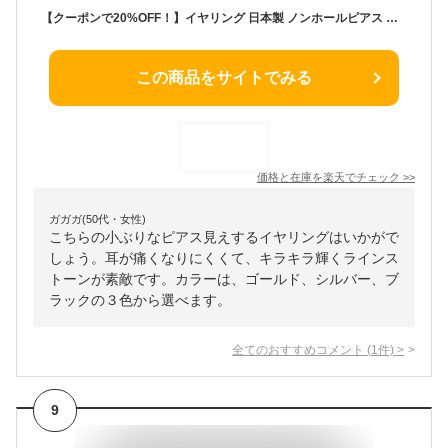
【クーポンで20%OFF！】イヤリング 日本製 ノンホールピアス かわいい 30代 40代 50代 レディース メンズ 小ぶり フープ おしゃれ K18GP ブランド シンプル ゴールド
この商品をサイトでみる
価格と在庫を
楽天
でチェック
>>
ガガガ(50代・女性)
こちらの小ぶりなピアス見えするイヤリングはいかがで
しょう。耳が痛くなりにくくて、キラキラ輝くラインス
トーンが素敵です。カラーは、ゴールド、シルバー、ブ
ラックの３色から選べます。
全てのおすすめコメント
(
1
件)
>
9