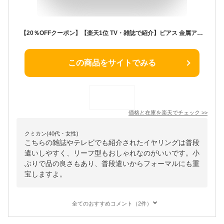
【20％OFFクーポン】【楽天1位 TV・雑誌で紹介】ピアス 金属アレルギー 対応 レディース イヤリング ブランド 成人祝 プレゼント 彼女 女性 母の日 誕生日プレゼント 女友達 ギフト おしゃれ 50代 20代 30代 40代 結婚記念日 妻 リーフ ピアス ピンク 小さめ 【優】【P】
この商品をサイトでみる
価格と在庫を
楽天
でチェック
>>
クミカン(40代・女性)
こちらの雑誌やテレビでも紹介されたイヤリングは普段
遣いしやすく、リーフ型もおしゃれなのがいいです。小
ぶりで品の良さもあり、普段遣いからフォーマルにも重
宝しますよ。
全てのおすすめコメント（2件）