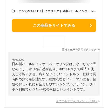
【クーポンで20%OFF！】イヤリング 日本製 パール ノンホールピアス ノンホール かわいい 30代 40代 50代 痛くない ノントルゥー レディース メンズ 小ぶり おしゃれ 人気 ブランド 結婚式 シンプル アクセサリー
この商品をサイトでみる
価格と在庫を
楽天
でチェック
>>
Moca2000
日本製パールのノンホールイヤリングは、小ぶりで上品
なのにしっかり存在感があり、30〜50代まで幅広く使
える万能アクセ。痛くなりにくいノントルゥー仕様で長
時間つけても快適です。結婚式などフォーマルにも、普
段のおしゃれにも合わせやすいシンプルデザイン。クー
ポン利用で20％OFFなのも嬉しいポイントです。
全てのおすすめコメント
(
1
件)
>