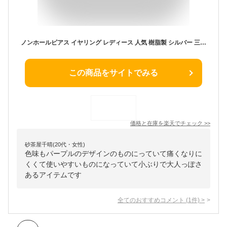
ノンホールピアス イヤリング レディース 人気 樹脂製 シルバー 三角 トライアングル スワロフスキー クリスタル 薄紫 パープル 痛くない 揺れる ピアスみたいな ノンホールピアス ミヤビグレース 小ぶり ラインストーン 華奢 上品 大人 華やか 20代 30代 40代 50代
この商品をサイトでみる
価格と在庫を
楽天
でチェック
>>
砂茶屋千晴(20代・女性)
色味もパープルのデザインのものにっていて痛くなりに
くくて使いやすいものになっていて小ぶりで大人っぽさ
あるアイテムです
全てのおすすめコメント
(
1
件)
>