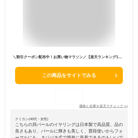
＼割引クーポン配布中！お買い物マラソン／【楽天ランキング1位受賞】 貝パール イヤリング 8mm玉 シンプル お花 ネジバネ式 日本製 送料無料 | パール 40代 50代 60代 プレゼント 誕生日 母 6月 誕生石 クリスマス ギフト 上品 普段使い 結婚式
この商品をサイトでみる
価格と在庫を
楽天
でチェック
>>
クミカン(40代・女性)
こちらの貝パールのイヤリングは日本製で高品質。品の
良さもあり、パールに輝きも美しく、普段使いからフォ
ーマルにも。ネジバネ式で簡単に装着できるのもいいで