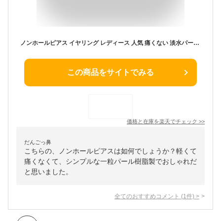
ノンホールピアス イヤリング レディース 人気 痛くない 淡水パール グレードAAA ブラック 黒 淡水真珠 ボタン型 一粒 8.5mm 入学式 卒業式 参観日 小ぶり 軽い パール樹脂製 イヤリング ノンホールピアス 上品 大人 華やか ミヤビグレース 30代 40代 50代 イヤリング
この商品をサイトでみる
価格と在庫を
楽天
でチェック
>>
だんごっ鼻
こちらの、ノンホールピアスは如何でしょうか？軽くて
痛くなくて、シンプルな一粒パール樹脂製でおしゃれだ
と思いました。
全てのおすすめコメント
(
1
件)
>