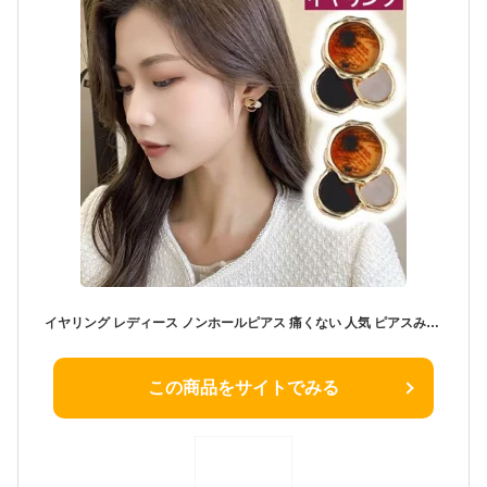
イヤリング レディース ノンホールピアス 痛くない 人気 ピアスみたいな べっこう柄 ブラウン ゴールド ブラック 茶色 丸 黒 ホワイト 白 サークル ピアスっぽい 樹脂製 イヤリング 上品 大人 華やか おしゃれ ノンホールピアス ミヤビグレース 30代 40代 50代 イヤリング
この商品をサイトでみる