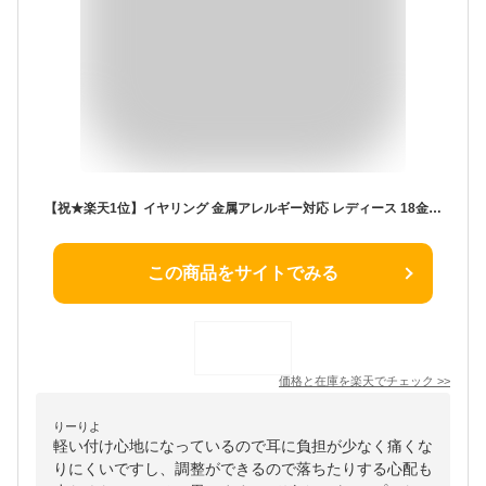
【祝★楽天1位】イヤリング 金属アレルギー対応 レディース 18金 K18 プラチナ 仕上 痛くない キャンディ オープン ハート ノンホールピアス 彼女 母の日 誕生日プレゼント 女友達 ギフト おしゃれ 50代 20代 30代 40代 結婚記念日 妻 【優】 【P】
この商品をサイトでみる
価格と在庫を
楽天
でチェック
>>
りーりよ
軽い付け心地になっているので耳に負担が少なく痛くな
りにくいですし、調整ができるので落ちたりする心配も