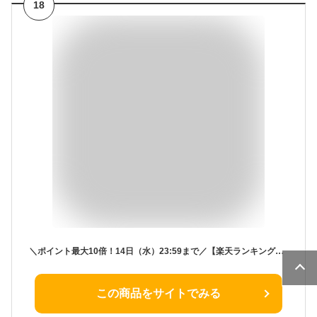
18
＼ポイント最大10倍！14日（水）23:59まで／【楽天ランキング1位受賞】【送料無料】天然石 イヤリング ブルーレースアゲート ＆ スワロフスキー ひし形 | カルセドニー 大ぶり 40代 50代 60代 70代 誕生日 プレゼント 母 12月 誕生石 母の日 ae
この商品をサイトでみる