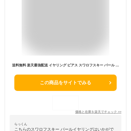
送料無料 楽天最強配送 イヤリング ピアス スワロフスキー パール 真珠 マツワカ 貝 パール 揺れる 金属アレルギー チタン レディース 日本製 国産 おしゃれ ゴールド シルバー ピンクゴールド 8mm 華やか フォーマル 結婚 入園 入学 卒園 卒業 式 送料無料
この商品をサイトでみる
価格と在庫を
楽天
でチェック
>>
らっくん
こちらのスワロフスキー パールイヤリングはいかがで