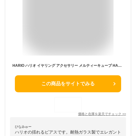
HARIO ハリオ イヤリング アクセサリー メルティーキューブ HAA-MC-003E 成人式 ガラス アクセ 耐熱ガラス 女性 レディース おしゃれ 上品 ギフト プレゼント 母の日 カジュアル フォーマル 誕生日 ジュエリー 20代 30代 40代 50代 60代
この商品をサイトでみる
価格と在庫を
楽天
でチェック
>>
ひなみゅー
ハリオの揺れるピアスです。耐熱ガラス製でエレガント