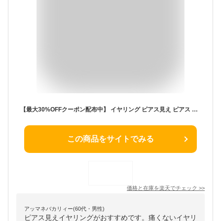
【最大30%OFFクーポン配布中】 イヤリング ピアス見え ピアス Verも有り 金属アレルギー対応 18K ニッケルフリー 痛くないイヤリング イヤーカフ シンプル ぷっくり 大人 ジュエリー ゴールド シルバー ピンクゴールド プチプライス高見え CRAIFE
この商品をサイトでみる
価格と在庫を
楽天
でチェック
>>
アッマネバカリィー(60代・男性)
ピアス見えイヤリングがおすすめです。痛くないイヤリ