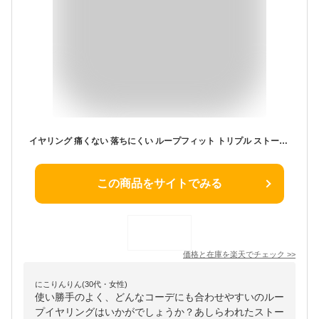
イヤリング 痛くない 落ちにくい ループフィット トリプル ストーン 優しい ノンホールピアス ニッケルフリー ギフト 華やか 上品 エレガント 卒業式 入学式 結婚式 卒園式 入園式 パーティ 二次会muk プレゼント ギフト
この商品をサイトでみる
価格と在庫を
楽天
でチェック
>>
にこりんりん(30代・女性)
使い勝手のよく、どんなコーデにも合わせやすいのルー
プイヤリングはいかがでしょうか？あしらわれたストー