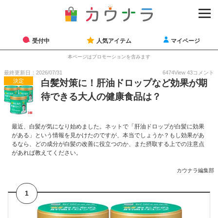
受付中
人気アイテム
マイページ
本ページはプロモーションを含みます
最終更新日：2026/07/31
6474
View
43
コメント
決定
白髪対策に！肝油ドロップなど効果が期
待できる大人の健康食品は？
最近、白髪が気になり始めました。ネットで「肝油ドロップが白髪に効果
がある」という情報を見かけたのですが、本当でしょうか？もし効果があ
るなら、どの成分が白髪の改善に役立つのか、また摂取する上での注意点
があれば教えてください。
カウナラ編集部
1