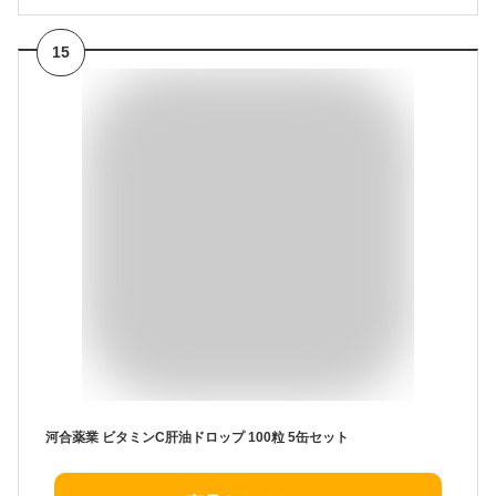
15
河合薬業 ビタミンC肝油ドロップ 100粒 5缶セット