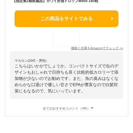
【指定第2類医薬品】カワイ肝油ドロップM400 180粒
この商品をサイトでみる
価格と在庫を
Amazon
でチェック
>>
マカロン(20代・男性)
こちらはいかがでしょうか。コンパクトサイズで缶のデ
ザインもおしゃれで日持ちも良く比較的低カロリーで添
加物が少ないのでお勧めです。また、魚の臭みはなくな
めらかな口退けで優しい甘さでEPAが豊富なので白髪対
策にもなるので、気にいっています。
全てのおすすめコメント（4件）