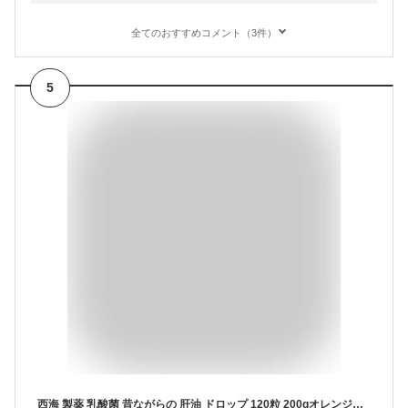
全てのおすすめコメント（3件）
5
西海 製薬 乳酸菌 昔ながらの 肝油 ドロップ 120粒 200gオレンジ味 ビタミンC ビタミンA ビタミンD 子供 おやつ サメ 鮫 誠心 製薬 カンユ 健康維持 栄養補給 健康食品 サプリメント子供