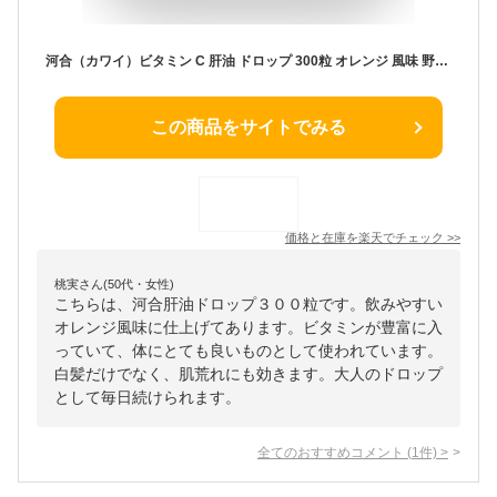
河合（カワイ）ビタミン C 肝油 ドロップ 300粒 オレンジ 風味 野菜 不足 ビタミン A ビタミン D アレルギー 物質 (28品目中) 不使用
この商品をサイトでみる
価格と在庫を
楽天
でチェック
>>
桃実さん(50代・女性)
こちらは、河合肝油ドロップ３００粒です。飲みやすい
オレンジ風味に仕上げてあります。ビタミンが豊富に入
っていて、体にとても良いものとして使われています。
白髪だけでなく、肌荒れにも効きます。大人のドロップ
として毎日続けられます。
全てのおすすめコメント
(
1
件)
>