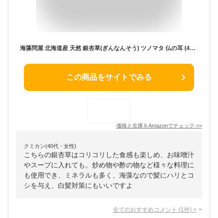
海藻問屋 北海道産 天然 銀杏草(ぎんなんそう) ツノマタ 仏の耳 (40g) 福みみ 海藻 珍味海藻 国産 みそ汁 酢の物 海藻サラダ 健康 自然食品 低カロリー食品
この商品をサイトでみる
価格と在庫を
Amazon
でチェック
>>
クミカン(40代・女性)
こちらの銀杏草はコリコリした食感も楽しめ、お味噌汁
やスープに入れても。炒め物や酢の物など様々な料理に
も使用でき、ミネラルも多く、海藻なので髪にハリとコ
シを与え、白髪対策にもいいですよ
全てのおすすめコメント
(
1
件)
>