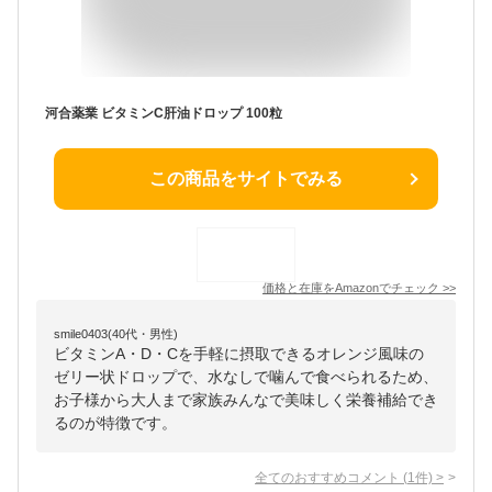
河合薬業 ビタミンC肝油ドロップ 100粒
この商品をサイトでみる
価格と在庫を
Amazon
でチェック
>>
smile0403(40代・男性)
ビタミンA・D・Cを手軽に摂取できるオレンジ風味の
ゼリー状ドロップで、水なしで噛んで食べられるため、
お子様から大人まで家族みんなで美味しく栄養補給でき
るのが特徴です。
全てのおすすめコメント
(
1
件)
>