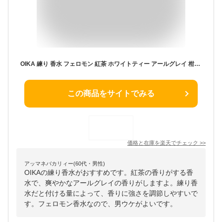
OIKA 練り 香水 フェロモン 紅茶 ホワイトティー アールグレイ 柑橘系 ローズ 練り香水 ギフト レディース メンズ フェロモン香水 爽やか フローラル フルーティー 甘い ブラックティー プレゼント ユニセックス 父の日 母の日 スティック お祝い 即日
この商品をサイトでみる
価格と在庫を
楽天
でチェック
>>
アッマネバカリィー(60代・男性)
OIKAの練り香水がおすすめです。紅茶の香りがする香
水で、爽やかなアールグレイの香りがしますよ。練り香
水だと付ける量によって、香りに強さを調節しやすいで
す。フェロモン香水なので、男ウケがよいです。