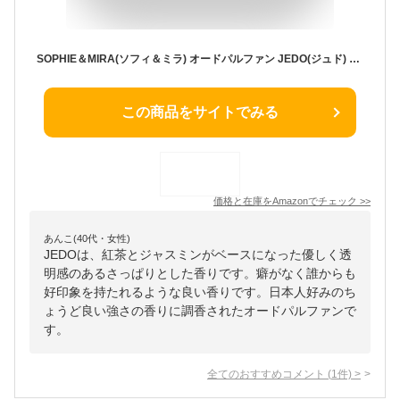
SOPHIE＆MIRA(ソフィ＆ミラ) オードパルファン JEDO(ジュド) ホワイトティーの香り 香水 50ml レディース メンズ ユニセックス
この商品をサイトでみる
価格と在庫を
Amazon
でチェック
>>
あんこ(40代・女性)
JEDOは、紅茶とジャスミンがベースになった優しく透
明感のあるさっぱりとした香りです。癖がなく誰からも
好印象を持たれるような良い香りです。日本人好みのち
ょうど良い強さの香りに調香されたオードパルファンで
す。
全てのおすすめコメント
(
1
件)
>