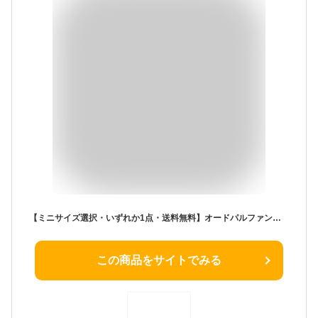
【ミニサイズ選択・いずれか1点・送料無料】オードパルファンセット（5種類）shiro オードパルファン 【サボン/ホワイトリリー/ホワイトティー/アールグレイ/キンモクセイ】10mL＜フレグランス＞ 香水 パルファン シロ しろ FRAGRANCE siro
この商品をサイトでみる