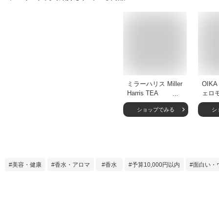
ミラーハリス Miller
OIK
Harris TEA
ェロモ
TONIQUE ティート
イト
ショップでみる
シ
ニック オードパル
グレイ
ファム 14mL ユニ
ズ 練
セックス リンハリ
レデ
ス ボタニカル 天然
フェ
香料 紅茶 アイステ
やか 
ィー アールグレイ
ルーテ
美容・健康
香水・アロマ
香水
予算10,000円以内
面白い・
バラ イングリッシ
ラッ
ュローズ エディシ
ゼン
ョン フレグランス
ス 父
香水 プレゼント ギ
ティッ
フト 誕生日
日