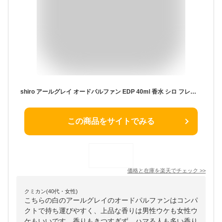
shiro アールグレイ オードパルファン EDP 40ml 香水 シロ フレグランス 化粧品 紅茶の香り 正規品 新品 ブランド 2025年 ギフト 誕生日プレゼント 通販 父の日 実用的
この商品をサイトでみる
価格と在庫を
楽天
でチェック
>>
クミカン(40代・女性)
こちらの白のアールグレイのオードパルファンはコンパ
クトで持ち運びやすく、上品な香りは男性ウケも女性ウ
ケもいいです。香りもきつすぎず、ハマる人も多い香り