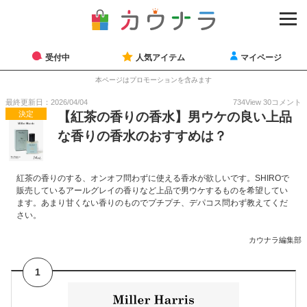
受付中
人気アイテム
マイページ
本ページはプロモーションを含みます
最終更新日：2026/04/04
734
View
30
コメント
決定
【紅茶の香りの香水】男ウケの良い上品
な香りの香水のおすすめは？
紅茶の香りのする、オンオフ問わずに使える香水が欲しいです。SHIROで
販売しているアールグレイの香りなど上品で男ウケするものを希望してい
ます。あまり甘くない香りのものでプチプチ、デパコス問わず教えてくだ
さい。
カウナラ編集部
1