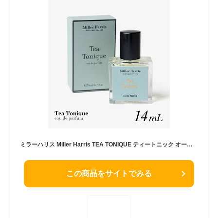
ミラーハリス Miller Harris TEA TONIQUE ティートニック オードパルファム 14mL ユニセックス リンハリス ボタニカル 天然香料 紅茶 アイスティー アールグレイ バラ イングリッシュローズ エディション フレグランス 香水 プレゼント ギフト 誕生日
この商品をサイトでみる