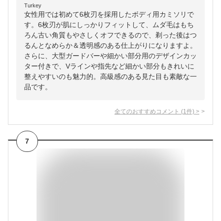
Turkey
女性用では初めて6枚刃を採用したボディ用カミソリで
す。6枚刃が肌にしっかりフィットして、ムダ毛はもち
ろん古い角質もやさしくオフできるので、剃った後はつ
るんとなめらか＆透明感のある仕上がりになりますよ。
さらに、大型ガードバーや細かい部分用のデザインカッ
ター付きで、Vラインや指先など細かい部分もきれいに
整えやすいのも魅力的。高級感のある見た目も素敵な一
品です。
全てのおすすめコメント
(
1
件)
>
7