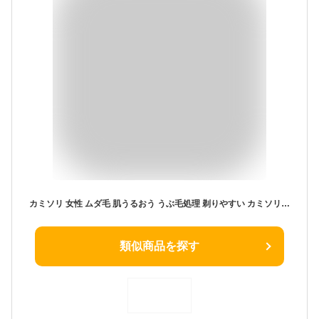
カミソリ 女性 ムダ毛 肌うるおう うぶ毛処理 剃りやすい カミソリ レディース ボディ 背中 腕 足 もっちり肌 アンダーヘア用 ムダ毛処理 女性 ムダ毛 処理 脱毛器 顔 脇 腕 背中 足 敏感肌 チクチクしない 全身適用 収納ケース付き 送料無料
類似商品を探す