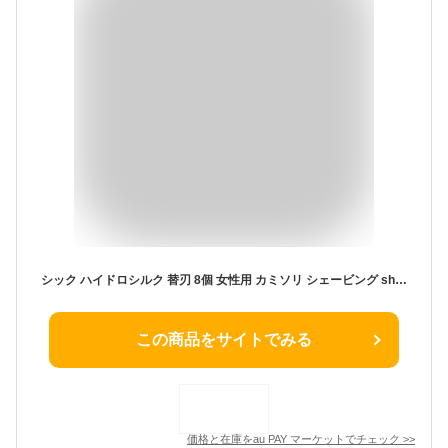
シック ハイドロシルク 替刃 8個 女性用 カミソリ シェービング shick 替え刃 8枚 8コ ムダ毛 産毛 顔そり 顔剃り 角質ケア シックハイド
この商品をサイトでみる
価格と在庫を
au PAY マーケット
でチェック
>>