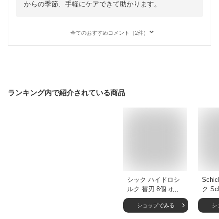
からの季節、手軽にケアできて助かります。
全てのおすすめコメント（2件）
ランキング内で紹介されている商品
シック ハイドロシ
Schi
ルク 替刃 8個 ホル
ク Sc
ダー 女性用 カミソ
イシ
ショップでみる
シ
リ シェービング
クラ
shick 替え刃 8枚 8
用 カ