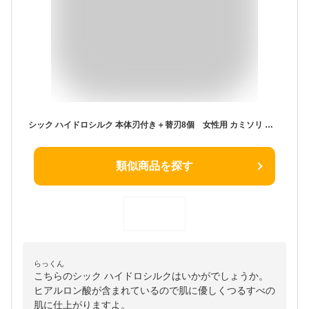
シック ハイドロシルク 本体刃付き＋替刃8個 女性用 カミソリ 替え刃 女性用カミソリ 女性用剃刀 剃刀 交換 レディース shick HYDRO Silk 8枚 8コ 女性 ムダ毛 産毛 顔そり 顔剃り ビキニライン シックハイドロ 敏感肌 しっとり 潤い ヒアルロン酸 クラブセット
類似商品を探す
らっくん
こちらのシック ハイドロシルクはいかがでしょうか。
ヒアルロン酸が含まれているので肌に優しくつるすべの
肌に仕上がりますよ。