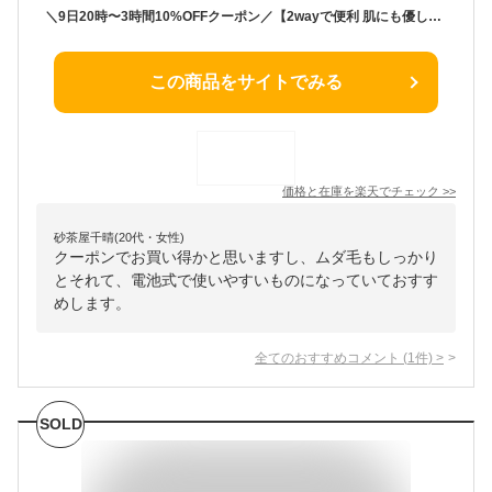
＼9日20時〜3時間10%OFFクーポン／【2wayで便利 肌にも優しい】シェーバー 女性用 フェイスシェーバー 電池式 レディースシェーバー 女性 顔 全身 ボディ 眉毛 ムダ毛 ヘッド2種類 処理 電動 ボディーシェーバー レディース 産毛 除毛 剃刀 顔そり
この商品をサイトでみる
価格と在庫を
楽天
でチェック
>>
砂茶屋千晴(20代・女性)
クーポンでお買い得かと思いますし、ムダ毛もしっかり
とそれて、電池式で使いやすいものになっていておすす
めします。
全てのおすすめコメント
(
1
件)
>
SOLD