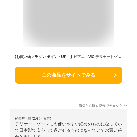
【お買い物マラソン ポイントUP！】ピアニィVIO デリケートゾーン用 カミソリ すきカミソリ デリケートケア シェーバー レディース 女性用 ムダ毛ケア ムダ毛剃り 全身ケア 剃毛 毛量調整 フェザー 安全剃刃 日本製 hk0001
この商品をサイトでみる
価格と在庫を
楽天
でチェック
>>
砂茶屋千晴(20代・女性)
デリケートゾーンにも使いやすい細めのものになってい
て日本製で安心して過ごせるものになっていてお買い得
かと思います