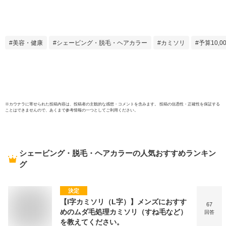
コ ムダ毛 産毛 顔そ
コ 内
り 顔剃り ホルダー
着済み
付き 角質ケア シッ
ン 1個 
クハイドロ レディ
美容・健康
シェービング・脱毛・ヘアカラー
カミソリ
予算10,0
ース ウーマン
Schick(シック) 5枚
刃 ハイドロ シルク
クラブパック お徳
用 大容量 替刃 うぶ
毛 処理
※
カウナラ
に寄せられた投稿内容は、投稿者の主観的な感想・コメントを含みます。 投稿の信憑性・正確性を保証する
ことはできませんので、あくまで参考情報の一つとしてご利用ください。
シェービング・脱毛・ヘアカラー
の人気おすすめランキン
グ
決定
【I字カミソリ（L字）】メンズにおすす
67
めのムダ毛処理カミソリ（すね毛など）
回答
を教えてください。