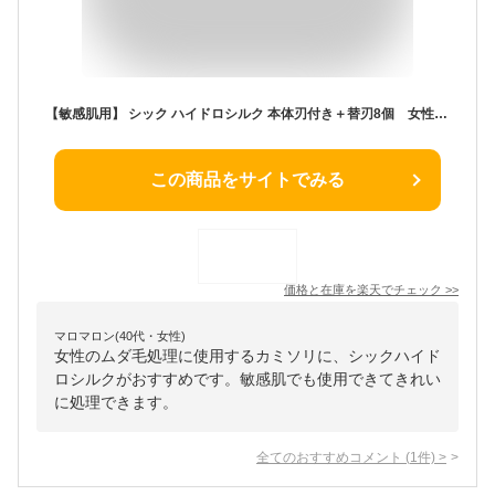
【敏感肌用】 シック ハイドロシルク 本体刃付き＋替刃8個 女性用 カミソリ 替え刃 女性用カミソリ 女性用剃刀 剃刀 交換 レディース shick HYDRO Silk シェービング 8枚 8コ シックハイドロ レディース 女性用 ムダ毛 産毛 顔そり 顔剃り クラブパック 交換 顔 全身
この商品をサイトでみる
価格と在庫を
楽天
でチェック
>>
マロマロン(40代・女性)
女性のムダ毛処理に使用するカミソリに、シックハイド
ロシルクがおすすめです。敏感肌でも使用できてきれい
に処理できます。
全てのおすすめコメント
(
1
件)
>