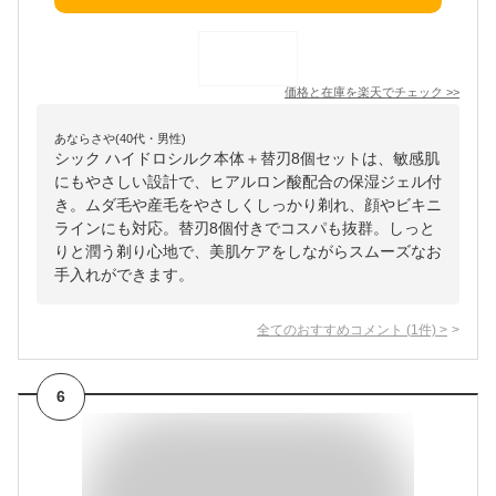
価格と在庫を
楽天
でチェック
>>
あならさや(40代・男性)
シック ハイドロシルク本体＋替刃8個セットは、敏感肌
にもやさしい設計で、ヒアルロン酸配合の保湿ジェル付
き。ムダ毛や産毛をやさしくしっかり剃れ、顔やビキニ
ラインにも対応。替刃8個付きでコスパも抜群。しっと
りと潤う剃り心地で、美肌ケアをしながらスムーズなお
手入れができます。
全てのおすすめコメント
(
1
件)
>
6