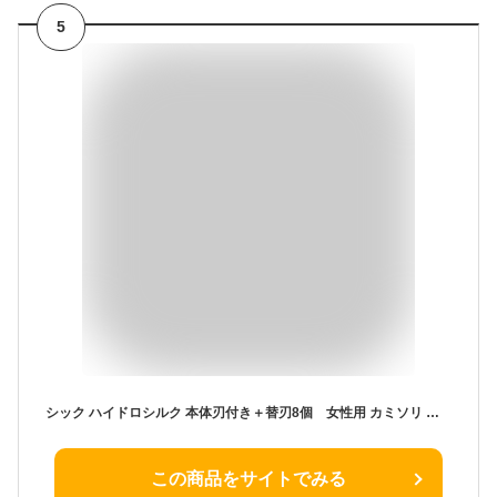
5
シック ハイドロシルク 本体刃付き＋替刃8個 女性用 カミソリ 替え刃 女性用カミソリ 女性用剃刀 剃刀 交換 レディース shick HYDRO Silk 8枚 8コ 女性 ムダ毛 産毛 顔そり 顔剃り ビキニライン シックハイドロ 敏感肌 しっとり 潤い ヒアルロン酸 クラブセット
この商品をサイトでみる