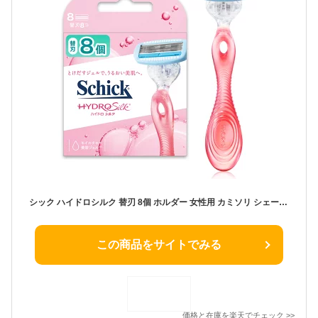
シック ハイドロシルク 替刃 8個 ホルダー 女性用 カミソリ シェービング shick 替え刃 8枚 8コ ムダ毛 産毛 顔そり 顔剃り ホルダー付き 角質ケア シックハイドロ レディース ウーマン Schick(シック) 5枚刃 ハイドロ シルク クラブパック お徳用 大容量 替刃 うぶ毛 処理
この商品をサイトでみる
価格と在庫を
楽天
でチェック
>>