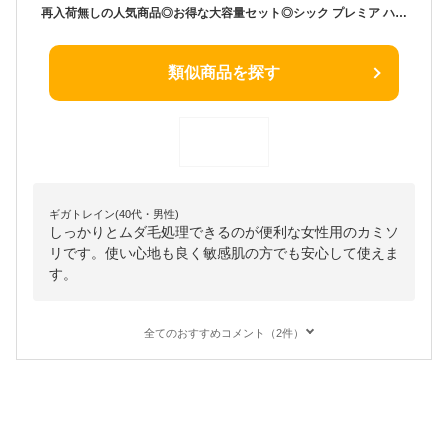
再入荷無しの人気商品◎お得な大容量セット◎シック プレミア ハイドロシルク 本体 ホルダー＋替刃7個付き 敏感肌用 Schick T字カミソリ カミソリ 便利なシャワーハンガー＆シックプレミア 顔そり用I字カミソリ付きムダ毛ケア 女性用 レディース
類似商品を探す
ギガトレイン(40代・男性)
しっかりとムダ毛処理できるのが便利な女性用のカミソ
リです。使い心地も良く敏感肌の方でも安心して使えま
す。
全てのおすすめコメント（2件）