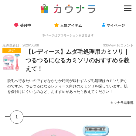
受付中
人気アイテム
マイページ
本ページはプロモーションを含みます
最終更新日：2026/06/08
930
View
16
コメント
決定
【レディース】ムダ毛処理用カミソリ｜
つるつるになるカミソリのおすすめを教
えて！
脱毛へ行きたいのですがなかなか時間が取れずムダ毛処理はカミソリ派な
のですが、つるつるになるレディース向けのカミソリを探しています。肌
を傷付けにくいものなど、おすすめがあったら教えてください！
カウナラ編集部
1