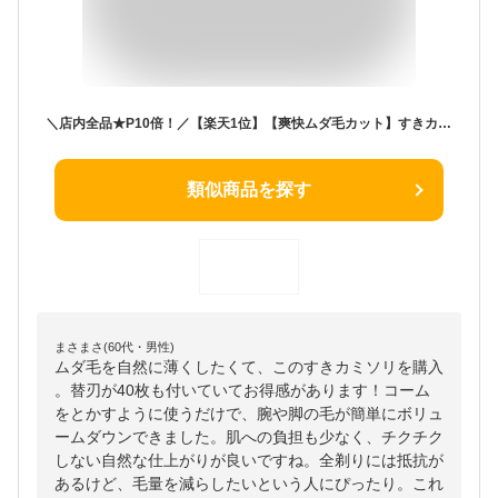
＼店内全品★P10倍！／【楽天1位】【爽快ムダ毛カット】すきカミソリ スキカミソリ 替刃40枚付き 剃刀 メンズ レディース 男性 女性 ヘアトリマー コーム スキバサミ ボディ 全身 ムダ毛 体毛 スネ毛 腕 脚 足 脱毛 除毛 ギフト
類似商品を探す
まさまさ(60代・男性)
ムダ毛を自然に薄くしたくて、このすきカミソリを購入
。替刃が40枚も付いていてお得感があります！コーム
をとかすように使うだけで、腕や脚の毛が簡単にボリュ
ームダウンできました。肌への負担も少なく、チクチク
しない自然な仕上がりが良いですね。全剃りには抵抗が
あるけど、毛量を減らしたいという人にぴったり。これ