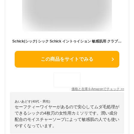
Schick(シック) シック Schick イントゥイション 敏感肌用 クラブパック 女性用 カミソリ (替刃5コ 内1コは本体に装着済み) 単品 グリーン 1個 (x 1)
この商品をサイトでみる
価格と在庫を
Amazon
でチェック
>>
あいあどす(40代・男性)
セーフティーワイヤーがあるので安心してムダ毛処理が
できるシックの4枚刃の女性用カミソリです。潤い成分
配合のモイスチャーソープによって敏感肌の人でも使い
やすくなっています。