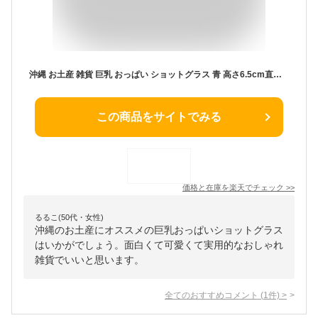
沖縄 お土産 雑貨 巨乳 おっぱい ショットグラス 青 高さ6.5cm直径5cm テキーラ バカラ おもしろ かわいい おしゃれ 限定 沖縄土産 沖縄お土産 沖縄雑貨
この商品をサイトでみる
価格と在庫を
楽天
でチェック
>>
るるこ(50代・女性)
沖縄のお土産にオススメの巨乳おっぱいショットグラス
はいかがでしょう。面白くて可愛くて実用的なおしゃれ
雑貨でいいと思います。
全てのおすすめコメント
(
1
件)
>