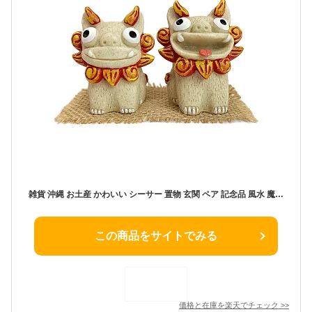
雑貨 沖縄 お土産 かわいい シーサー 置物 玄関 ペア 記念品 風水 魔除け 厄除け 縁起物 誕生日 プレゼント【ハイサイシーサー】
この商品をサイトでみる
価格と在庫を
楽天
でチェック
>>