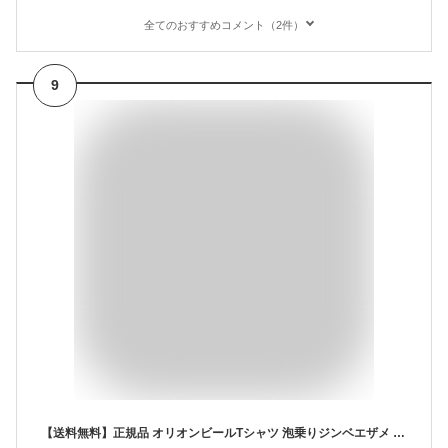
全てのおすすめコメント（2件）
9
【送料無料】正規品 オリオンビールTシャツ 泡乗りジンベエザメ 黒 半袖 S M L XL サイズ グッズ 雑貨 かわいい 限定 沖縄お土産 メンズ レディース 人気 おすすめ 無地 厚手 大きい 綿100 額縁 ブランド プリント 男性 女性 ポイント ロゴ おもしろ ゆったり スポーツ