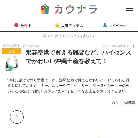
受付中
人気アイテム
マイページ
本ページはプロモーションを含みます
最終更新日：2026/07/22
7203
View
40
コメント
決定
那覇空港で買える雑貨など、ハイセンス
でかわいい沖縄土産を教えて！
沖縄に旅行で行く予定ですが、那覇空港で買えるかわいい・おしゃれな雑
貨を探しています。キーホルダーやアクセサリー、文房具やシーサーのぬ
いぐるみなど沖縄でしか買えないハイセンスなお土産を教えてください。
カウナラ編集部
1