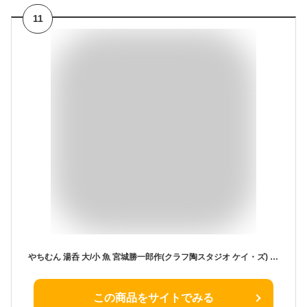
11
やちむん 湯呑 大/小 魚 宮城勝一郎作(クラフ陶スタジオ ケイ・ズ) 湯呑魚柄 やちむん贈り物 やちむんギフト やちむんプレゼント やちむん湯呑ギフト 湯呑 湯呑贈り物 湯呑ギフト 湯呑プレゼント 沖縄 敬老の日 和雑貨 四季彩堂
この商品をサイトでみる