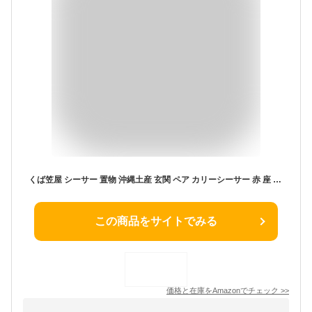
くば笠屋 シーサー 置物 沖縄土産 玄関 ペア カリーシーサー 赤 座 開運 運気 風水 厄除け 縁起物 琉球
この商品をサイトでみる
価格と在庫を
Amazon
でチェック
>>