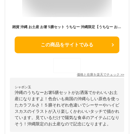
雑貨 沖縄 お土産 お箸 5膳セット うちなー 沖縄限定【うちなー お箸 5膳入り 大人用】
この商品をサイトでみる
価格と在庫を
楽天
でチェック
>>
シャボン玉
沖縄のうちなーお箸5膳セットがお洒落でかわいいお土
産になりますよ！色合いも南国の沖縄らしい原色を使っ
たカラフルさ！５膳それぞれ色違いでシーサーやハイビ
スカスのイラストが入り楽しくかわいいタッチで描かれ
ています。見ているだけで陽気な食卓のアイテムになり
そう！沖縄限定のお土産なので記念になりますよ。