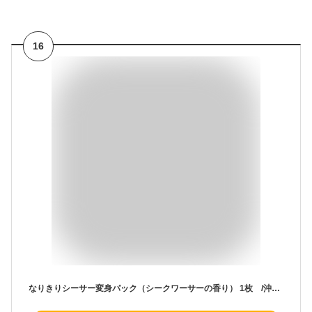
16
なりきりシーサー変身パック（シークワーサーの香り） 1枚 /沖縄限定 フェイスマスクシート パック おもしろ 沖縄お土産 雑貨 【M可】