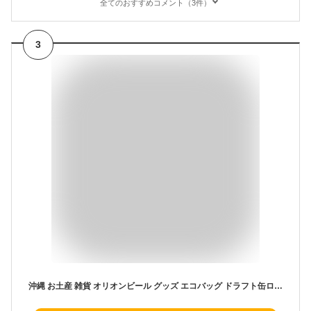
全てのおすすめコメント（3件）
3
沖縄 お土産 雑貨 オリオンビール グッズ エコバッグ ドラフト缶ロゴ入り かわいい おしゃれ 限定 ブランド 小さめ コンパクト メンズ 折りたたみ ナイロン トート レジ袋 かっこいい 小 キャラクター ロゴ たためる 丈夫 簡単 破れにくい プレゼント 頑丈 ビニール 男性