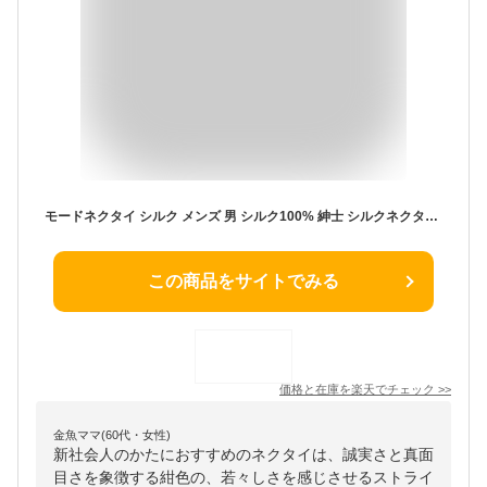
モードネクタイ シルク メンズ 男 シルク100% 紳士 シルクネクタイ 細身ネクタイ ネクタイ 細い モードタイ 新社会人 ネイビー 紺 ストライプ ビジネス 仕事 冠婚葬祭 フォーマル 結婚式 パーティ スーツ 父 誕生日 入学式 成人式 20代 30代 [M便 1/5]
この商品をサイトでみる
価格と在庫を
楽天
でチェック
>>
金魚ママ(60代・女性)
新社会人のかたにおすすめのネクタイは、誠実さと真面
目さを象徴する紺色の、若々しさを感じさせるストライ