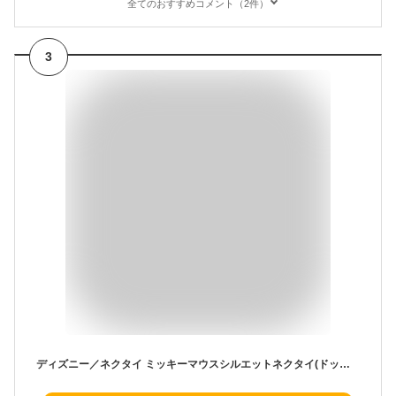
全てのおすすめコメント（2件）
3
ディズニー／ネクタイ ミッキーマウスシルエットネクタイ(ドット柄) ネイビー ブルー Disney necktie シルク100%プレゼント ギフト新生活 新社会人 新入社員 フレッシャーズブランドネクタイ ネクタイブランド 送料無料 キャラクター ミッキー