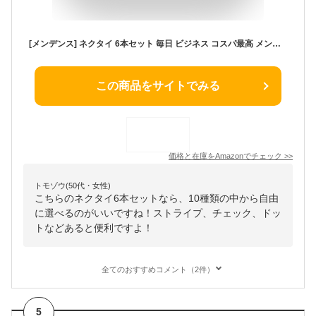
[メンデンス] ネクタイ 6本セット 毎日 ビジネス コスパ最高 メンズ 職場 普段使い フォーマル 仕事用 卒業式 営業職 結婚式 ブランド 10種類から自由に選べる オシャレ ストライプ
この商品をサイトでみる
価格と在庫を
Amazon
でチェック
>>
トモゾウ(50代・女性)
こちらのネクタイ6本セットなら、10種類の中から自由
に選べるのがいいですね！ストライプ、チェック、ドッ
トなどあると便利ですよ！
全てのおすすめコメント（2件）
5