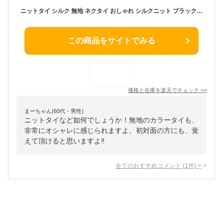
ニットタイ シルク 無地 ネクタイ おしゃれ シルクニット ブラック ネイビー ビジネススーツにもあわせやすい無地 ソリッドシリーズ18色 黒 赤 紺 グレー ギフト プレゼント 就職祝 誕生日 昇進祝い 父の日ギフト【ポスト投函 送料無料】
この商品をサイトでみる
価格と在庫を
楽天
でチェック
>>
まーちゃん(60代・男性)
ニットタイなど如何でしょうか！無地のカラータイも、
非常にオシャレに感じられますよ。初対面の方にも、覚
えて頂けると思いますよ‼️
全てのおすすめコメント
(
1
件)
>