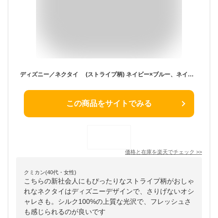
ディズニー／ネクタイ (ストライプ柄) ネイビー×ブルー、ネイビー× レッド Disney necktie シルク100%プレゼント ギフト新生活 新社会人 新入社員 フレッシャーズ ブランドネクタイ ネクタイブランド 送料無料父の日 キャラクター
この商品をサイトでみる
価格と在庫を
楽天
でチェック
>>
クミカン(40代・女性)
こちらの新社会人にもぴったりなストライプ柄がおしゃ
れなネクタイはディズニーデザインで、さりげないオシ
ャレさも。シルク100%の上質な光沢で、フレッシュさ
も感じられるのが良いです