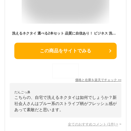
洗えるネクタイ 選べる2本セット 品質に自信あり！ ビジネス 洗える ウォッシャブル 8cm幅 レギュラーネクタイ メンズ 紳士用 おしゃれ [ 就活 リクルート ストライプ チェック ドット ネイビー グレー 赤 レッド ギフト プレゼント お祝い 誕生日 ] [M便 1/5]
この商品をサイトでみる
価格と在庫を
楽天
でチェック
>>
だんごっ鼻
こちらの、自宅で洗えるネクタイは如何でしょうか？新
社会人さんはブルー系のストライプ柄がフレッシュ感が
あって素敵だと思います。
全てのおすすめコメント
(
1
件)
>