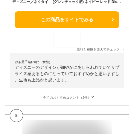
ディズニー／ネクタイ (グレンチェック柄) ネイビー レッド Disney necktie シルク100%プレゼント ギフト新生活 新社会人 新入社員 フレッシャーズ ブランドネクタイ ネクタイブランド 送料無料敬老の日キャラクター
この商品をサイトでみる
価格と在庫を
楽天
でチェック
>>
砂茶屋千晴(20代・女性)
ディズニーのデザインが細やかにあしらわれていてサプ
ライズ感あるものになっていておすすめかと思いますし
、生地も上品かと思います。
全てのおすすめコメント（2件）
8