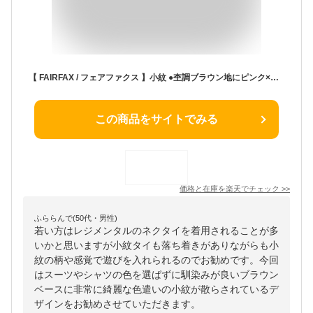
【 FAIRFAX / フェアファクス 】小紋 ●杢調ブラウン地にピンク×サックスブルー×オフホワイトの小紋タイ/ ネクタイ ( FAK-1121 ) 【楽ギフ_包装】
この商品をサイトでみる
価格と在庫を
楽天
でチェック
>>
ふららんで(50代・男性)
若い方はレジメンタルのネクタイを着用されることが多
いかと思いますが小紋タイも落ち着きがありながらも小
紋の柄や感覚で遊びを入れられるのでお勧めです。今回
はスーツやシャツの色を選ばずに馴染みが良いブラウン
ベースに非常に綺麗な色遣いの小紋が散らされているデ
ザインをお勧めさせていただきます。