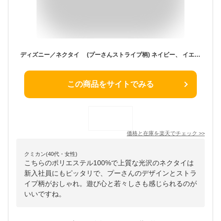
ディズニー／ネクタイ (プーさんストライプ柄) ネイビー、 イエローDisney necktie ポリエステル100%プレゼント ギフト新生活 新社会人 新入社員 フレッシャーズ ブランドネクタイ 父の日 クリスマス バレンタインキャラクター ミッキー
この商品をサイトでみる
価格と在庫を
楽天
でチェック
>>
クミカン(40代・女性)
こちらのポリエステル100%で上質な光沢のネクタイは
新入社員にもピッタリで、プーさんのデザインとストラ
イプ柄がおしゃれ。遊び心と若々しさも感じられるのが
いいですね。