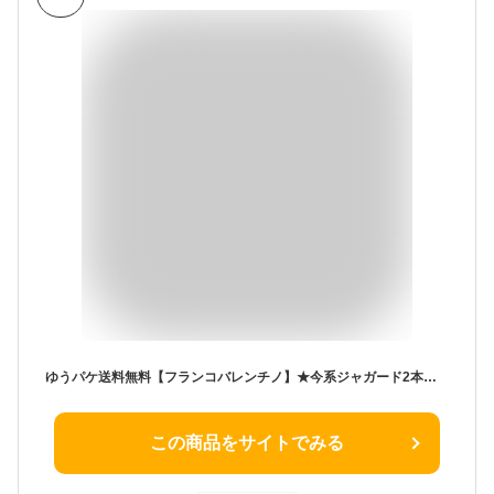
ゆうパケ送料無料【フランコバレンチノ】★今系ジャガード2本セット！ ネクタイ セット 新社会人 フレッシュマン 就活 ギフト プレゼント 就職祝 誕生日 クリスマス/バレンタイン
この商品をサイトでみる