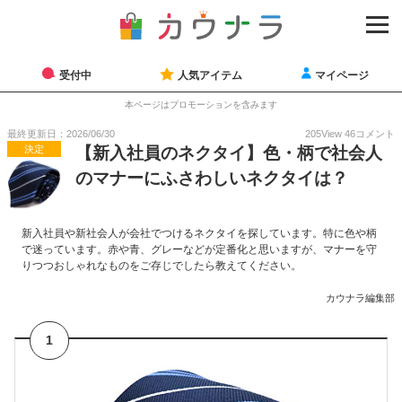
受付中
人気アイテム
マイページ
本ページはプロモーションを含みます
最終更新日：2026/06/30
205
View
46
コメント
決定
【新入社員のネクタイ】色・柄で社会人
のマナーにふさわしいネクタイは？
新入社員や新社会人が会社でつけるネクタイを探しています。特に色や柄
で迷っています。赤や青、グレーなどが定番化と思いますが、マナーを守
りつつおしゃれなものをご存じでしたら教えてください。
カウナラ編集部
1