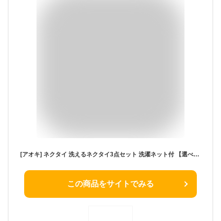
[アオキ] ネクタイ 洗えるネクタイ3点セット 洗濯ネット付 【選べるカラーバリエーション】 ビジネス/就活/父の日 メンズ ASET23L01 ネイビー【無地/ストライプ/ドット】 1 FREE
この商品をサイトでみる