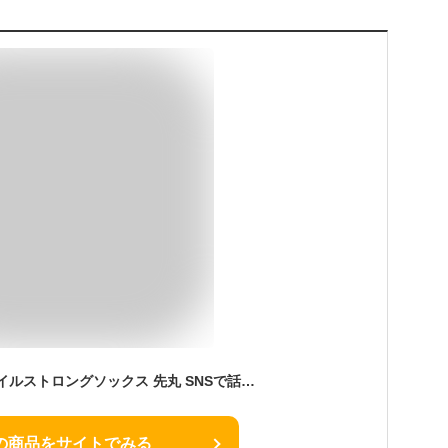
ガッツマン PS-01 パイルストロングソックス 先丸 SNSで話題 自衛隊靴下 40km行軍用 疲労軽減 クッション性 足裏の保護 安全靴 ブーツ 半長靴 現場作業 日本製 メンズ レディース アウトドア 釣り キャンプ 登山 アーミー サバゲー
の商品をサイトでみる