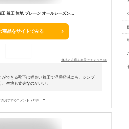
【日本製】心地よい着圧 着圧 無地 プレーン オールシーズン履けます 着圧ソックス 夜用【 2足で1840円】【3足で2460円】むくみ防止 着圧ソックス 疲れない靴下 弾性ストッキング 靴下 着圧靴下 効果 おすすめ 就寝用 着圧ソックス 着圧ソックス 段階着圧
の商品をサイトでみる
価格と在庫を
楽天
でチェック
>>
とができる靴下は程良い着圧で浮腫軽減にも。シンプ
く、生地も丈夫なのがいい。
てのおすすめコメント（11件）