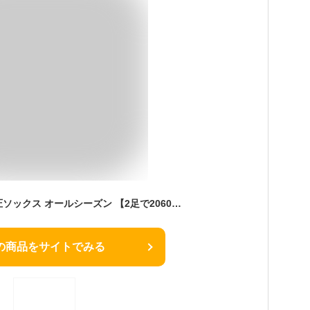
【日本製】シルク着圧ソックス オールシーズン 【2足で2060円】【3足で2790円】オールシーズン 着圧ソックス むくみ防止 着圧ソックス 疲れない靴下 むれにくい ハイソックス むくみ防止 おすすめ 機内 段階着圧 弾性ストッキング 機内 着圧ソックス
の商品をサイトでみる