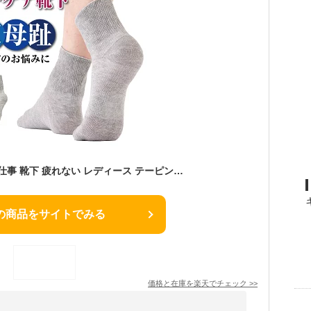
人気 2足組 人気 立ち仕事 靴下 疲れない レディース テーピング靴下【アーチケアソックス】外反母趾 外反母指 外反母趾ソックス 対策 グッズ サポーター 矯正 ソックス 母趾 内反小趾 偏平足 テーピング アーチサポート
の商品をサイトでみる
価格と在庫を
楽天
でチェック
>>