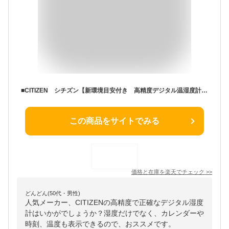
■CITIZEN シチズン【新環境目安付き 高精度デジタル温湿度計】カレンダー 電波時計 時刻 温度 湿度 おしゃれ 見やすい シンプル 記念品 ギフト 白パール色 8RZ232-003 [後払不可]【楽ギフ_包装選択】.
この商品をサイトでみる
価格と在庫を
楽天
でチェック
>>
どんどん(50代・男性)
人気メーカー、CITIZENの高精度で正確なデジタル湿度
計はいかがでしょうか？湿度だけでなく、カレンダーや
時刻、温度も表示できるので、おススメです。