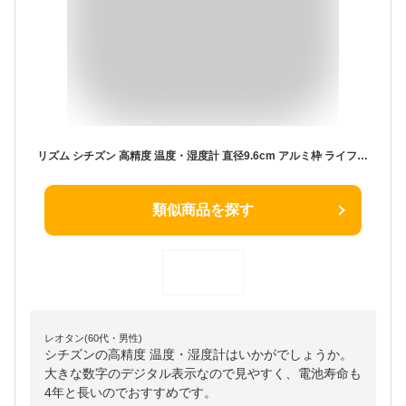
リズム シチズン 高精度 温度・湿度計 直径9.6cm アルミ枠 ライフナビD67B(シルバーヘアライン仕上げ) 8RDA67-B19 温度湿度計 ライフナビD67B シルバーヘアライン 見やすい 使いやすい 快適度表示 24時間最低最高値 電池寿命4年
類似商品を探す
レオタン(60代・男性)
シチズンの高精度 温度・湿度計はいかがでしょうか。
大きな数字のデジタル表示なので見やすく、電池寿命も
4年と長いのでおすすめです。