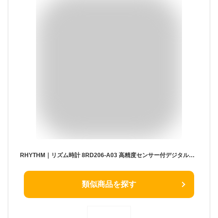
RHYTHM｜リズム時計 8RD206-A03 高精度センサー付デジタル温湿度計 「ライフナビD206A」 8RD206-A03 CITIZEN（シチズン） 白 [デジタル]
類似商品を探す