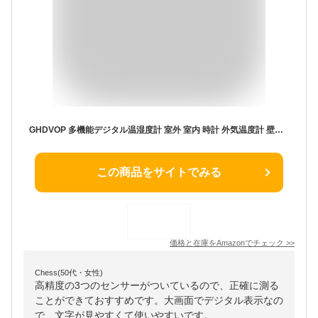
GHDVOP 多機能デジタル温湿度計 室外 室内 時計 外気温度計 壁掛け 高精度三つセンサー 卓上 防水 高精度 LCD大画面 バックライト 寒さ対策 目覚まし時計 温度管理 温度傾向図表示 置き掛け両用タイプ 健康管理 見やすい 室内屋外兼用&三個子機センサー 日本語説明書付き
この商品をサイトでみる
価格と在庫を
Amazon
でチェック
>>
Chess(50代・女性)
高精度の3つのセンサーがついているので、正確に測る
ことができておすすめです。大画面でデジタル表示なの
で、文字が見やすくて使いやすいです。