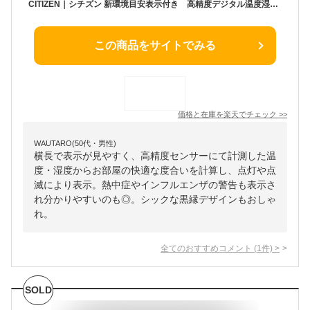
CITIZEN｜シチズン 新環境目安表示付き 高精度デジタル温度湿度計 電波時計付 8RZ232-002 黒 8RZ232-002 [デジタル]
この商品をサイトでみる
価格と在庫を
楽天
でチェック
>>
WAUTARO(50代・男性)
横長で表示が見やすく、高精度センサーにて計測した温
度・湿度からお部屋の快適な度合いを計算し、点灯や点
滅により表示。熱中症やインフルエンザの警告も表示さ
れ分かりやすいのも◎。シックな黒縁デザインもおしゃ
れ。
全てのおすすめコメント
(
1
件)
>
SOLD