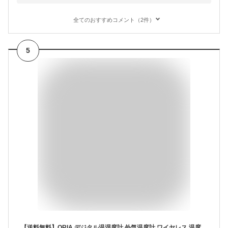
全てのおすすめコメント（2件）
5
【送料無料】ORIA デジタル温湿度計 外気温度計 ワイヤレス 温度湿度計 室内 室外 三つセンサー 高精度 LCD大画面 バックライト機能付き 最高最低温湿度/快適レベル/温度と湿度傾向図表示 置き掛け両用 温室 ペット 温度管理 健康管理 見やすい おしゃれ (ブラック)