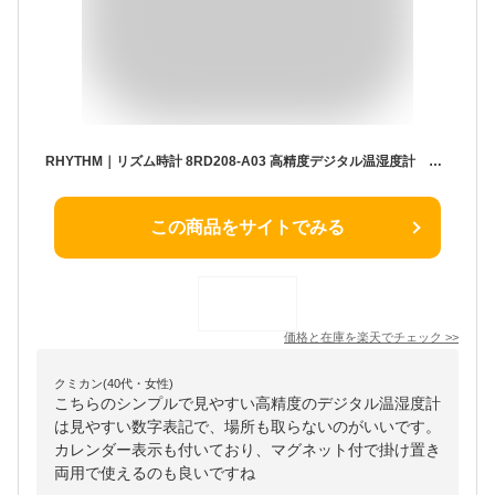
RHYTHM｜リズム時計 8RD208-A03 高精度デジタル温湿度計 「ライフナビプチA」 8RD208-A03 CITIZEN（シチズン） 白 [デジタル][8RD208A03]
この商品をサイトでみる
価格と在庫を
楽天
でチェック
>>
クミカン(40代・女性)
こちらのシンプルで見やすい高精度のデジタル温湿度計
は見やすい数字表記で、場所も取らないのがいいです。
カレンダー表示も付いており、マグネット付で掛け置き
両用で使えるのも良いですね