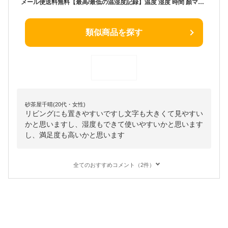
メール便送料無料【最高/最低の温湿度記録】温度 湿度 時間 顏マーク 温湿度計 置き型 壁掛け 赤ちゃん 子供部屋 温室 リビング 大画面 高精度 卓上 快適レベル表示 5段階 熱中症 インフルエンザ予防 HuBDIC HT-3【単4アルカリ電池贈呈】
類似商品を探す
砂茶屋千晴(20代・女性)
リビングにも置きやすいですし文字も大きくて見やすい
かと思いますし、湿度もできて使いやすいかと思います
し、満足度も高いかと思います
全てのおすすめコメント（2件）