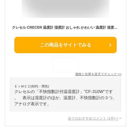
クレセル CRECER 温度計 湿度計 おしゃれ かわいい 温度計 湿度計 不快指数計付温湿度計 CF-310W ホワイト
この商品をサイトでみる
価格と在庫を
楽天
でチェック
>>
Ｅ＝ＭＣ２(60代・男性)
クレセルの「不快指数計付温湿度計」"CF-310W"です
。 表示は湿度計のほか、温度計、不快指数計の３つ、
アナログ表示です。
全てのおすすめコメント
(
1
件)
>