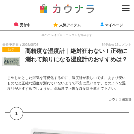
受付中
人気アイテム
マイページ
本ページはプロモーションを含みます
最終更新日：2026/08/03
844
View
16
コメント
決定
高精度な湿度計｜絶対狂わない！正確に
測れて頼りになる湿度計のおすすめは？
じめじめとした湿気を可視化するのに、湿度計が欲しいです。あまり安い
ものだと正確な湿度が測れていないようで不安に思います。どのような湿
度計がおすすめでしょうか。高精度で正確な湿度計を教えて下さい。
カウナラ編集部
1