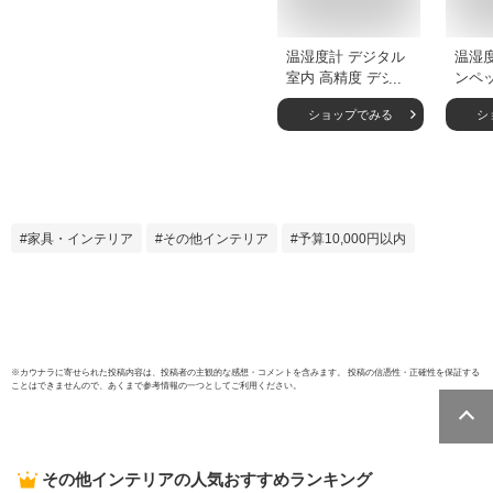
温湿度計 デジタル
温湿度
室内 高精度 デジタ
ンペ
ル温湿度計 PC-
グ 日
ショップでみる
シ
5410TRH 大画面 見
ーパ
やすい大型表示 警
メタ
報機能 壁掛け 卓上
EX-2
アラーム 佐藤計量
器/SATO
家具・インテリア
その他インテリア
予算10,000円以内
※
カウナラ
に寄せられた投稿内容は、投稿者の主観的な感想・コメントを含みます。 投稿の信憑性・正確性を保証する
ことはできませんので、あくまで参考情報の一つとしてご利用ください。
その他インテリア
の人気おすすめランキング