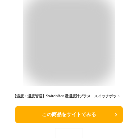
【温度・湿度管理】SwitchBot 温湿度計プラス スイッチボット スマホで温度湿度管理 デジタル 高精度 コンパクト 大画面 温度 湿度 アラーム 顔マーク グラフ記録 スマートホーム 梅雨（W2201500）
この商品をサイトでみる