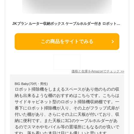
JKプラン ルーター収納ボックス ケーブルホルダー付き ロボット掃除機収納 ルンバ基地 ルンバ収納 ダークブラウン FBE-0001-DB
この商品をサイトでみる
価格と在庫を
Amazon
でチェック
>>
BIG Baby(70代・男性)
ロボット掃除機をしまえるスペースがあり他のものの収
納も出来るような棚のおすすめはこちらです。こちらは
サイドキャビネット型のロボット掃除機収納棚です。一
番下にロボット掃除機が入り、その上がフラップ式扉が
付いた棚があり、さらにその上に天板が付いており、収
納に便利です。また天板に3口のケーブルホルダーがあ
るのでスマホやモバイル等の置場所にもなるのが良いで
すね。落ち着いた木目は目にも優しいと思います。