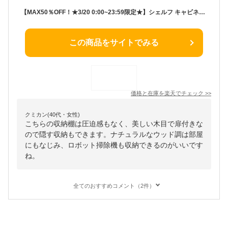
【MAX50％OFF！★3/20 0:00~23:59限定★】シェルフ キャビネット 収納棚 ラック ルーター収納 電話台 ルーターラック モデムラック プリンター台 木目 扉付き 見せる×隠す収納 脚付き 収納 棚 飾り棚 ディスプレイラック 幅67 ウッド調 ロボット掃除機 ゲーム
この商品をサイトでみる
価格と在庫を
楽天
でチェック
>>
クミカン(40代・女性)
こちらの収納棚は圧迫感もなく、美しい木目で扉付きな
ので隠す収納もできます。ナチュラルなウッド調は部屋
にもなじみ、ロボット掃除機も収納できるのがいいです
ね。
全てのおすすめコメント（2件）