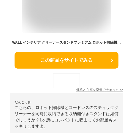
WALL インテリア クリーナースタンドプレミアム ロボット掃除機設置機能 オプションツール収納棚板付き ダイソン dyson コードレス スティッククリーナースタンド V15 V12 V11 V10 V8 V7 V6 DC74 DC62 DC45 DC35
この商品をサイトでみる
価格と在庫を
楽天
でチェック
>>
だんごっ鼻
こちらの、ロボット掃除機とコードレスのスティックク
リーナーを同時に収納できる収納棚付きスタンドは如何
でしょうか？1ヶ所にコンパクトに収まってお部屋もス
ッキリしますよ。