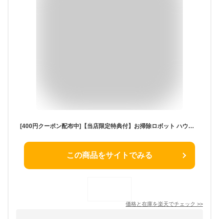
[400円クーポン配布中]【当店限定特典付】お掃除ロボット ハウス ルンバ 収納 省スペース 基地 ロボットクリーナー 自動掃除機 家電収納 デッドスペース 活用 スッキリ おしゃれ 北欧 インテリア 雑貨 リビング ダイニング スチール ウッド
この商品をサイトでみる
価格と在庫を
楽天
でチェック
>>