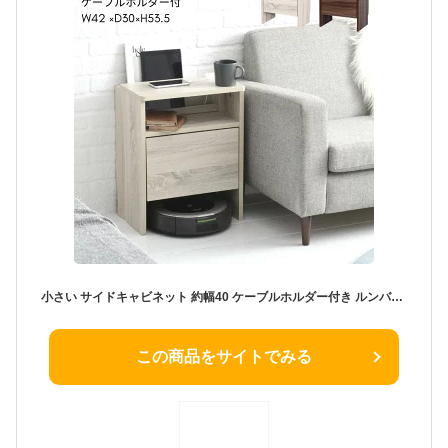
小さい サイドキャビネット 約幅40 ケーブルホルダー付き ルンバ収納 ルンバ基地 ロボット掃除機 収納 ルーター収納ボックス 小さめ コの字ラック ケーブルボックス ソファサイド マガジン 雑誌 ベッドサイドテーブル おしゃれ
この商品をサイトでみる