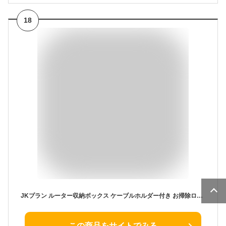
18
JKプラン ルーター収納ボックス ケーブルホルダー付き お掃除ロボット 収納 ルンバ基地 台 ルンバ収納 サイドテーブル ベッド横 ナイトテーブル 収納棚 コの字 ラック (ナチュラル) [並行輸入品]
この商品をサイトでみる