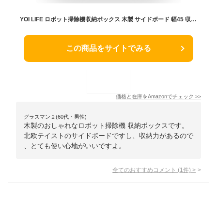
YOI LIFE ロボット掃除機収納ボックス 木製 サイドボード 幅45 収納家具 電話台 ルーター収納 ケーブルボックス
この商品をサイトでみる
価格と在庫を
Amazon
でチェック
>>
グラスマン２(60代・男性)
木製のおしゃれなロボット掃除機 収納ボックスです。
北欧テイストのサイドボードですし、収納力があるので
、とても使い心地がいいですよ。
全てのおすすめコメント
(
1
件)
>