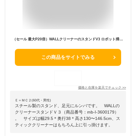
（セール 最大P20倍）WALLクリーナーのスタンドV3 ロボット掃除機設置機能付き オプションツール収納棚板付き ダイソン dyson コードレス スティッククリーナースタンド 収納 V10 V8 V7 V6 DC62 DC74 DC45 DC35 スチール製
この商品をサイトでみる
価格と在庫を
楽天
でチェック
>>
Ｅ＝ＭＣ２(60代・男性)
スチール製のスタンド、足元にルンバです。 WALLの
クリーナースタンドＶ３（商品番号：mb-I-3600179）
。 サイズは幅29.5＊奥行38＊高さ130〜146.5cm、ス
ティッククリーナーはもちろん上に引っ掛けます。