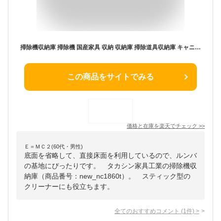
掃除機収納庫 掃除機 国産家具 収納 収納庫 掃除道具収納庫 キャニスター ハンディ掃除機 掃除収納 木製 幅60cm すき間 隙間収納 おしゃれ ホワイト 白 ナチュラル ルンバ DIY 木製 組立
この商品をサイトでみる
価格と在庫を
楽天
でチェック
>>
Ｅ＝ＭＣ２(60代・男性)
底面を省略して、直接床面を利用しているので、ルンバ
の基地にぴったりです。 タカシン家具工業の掃除機収
納庫（商品番号：new_nc1860t）。 スティック型の
クリーナーにも役立ちます。
全てのおすすめコメント
(
1
件)
>