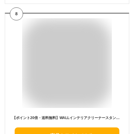
8
【ポイント20倍・送料無料】WALLインテリアクリーナースタンドプレミアム ロボット掃除機設置機能付き オプションツール収納棚板付き ダイソン dyson コードレス スティック V15 V12 V11 V10 V8 V7 V6 DC74 DC62 +不織布マスク(5枚入) 引越し 新生活 ホワイトデー