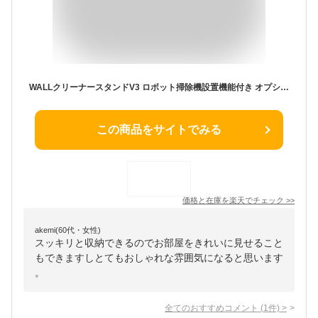
WALLクリーナースタンドV3 ロボット掃除機設置機能付き オプションツール収納棚板付き ダイソン dyson V10 V8 V7 V6 DC62 DC74(代引不可)【送料無料】
この商品をサイトでみる
価格と在庫を
楽天
でチェック
>>
akemi(60代・女性)
スッキリと収納できるのでお部屋をきれいに見せること
もできますしとてもおしゃれな雰囲気になると思います
。
全てのおすすめコメント
(
1
件)
>