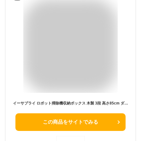
イーサプライ ロボット掃除機収納ボックス 木製 3段 高さ85cm ダストボックス対応 ルンバ基地 ルーター収納 ケーブル収納 タップボックス 充電ステーション ライトブラウン EZ2-CB062LM
この商品をサイトでみる