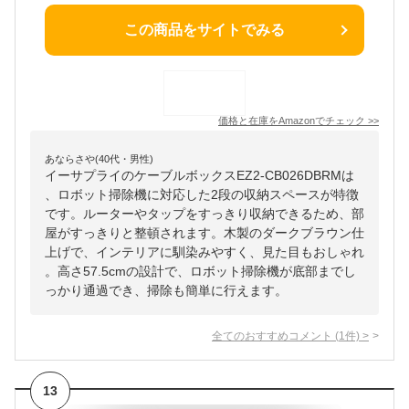
この商品をサイトでみる
価格と在庫を
Amazon
でチェック
>>
あならさや(40代・男性)
イーサプライのケーブルボックスEZ2-CB026DBRMは
、ロボット掃除機に対応した2段の収納スペースが特徴
です。ルーターやタップをすっきり収納できるため、部
屋がすっきりと整頓されます。木製のダークブラウン仕
上げで、インテリアに馴染みやすく、見た目もおしゃれ
。高さ57.5cmの設計で、ロボット掃除機が底部までし
っかり通過でき、掃除も簡単に行えます。
全てのおすすめコメント
(
1
件)
>
13