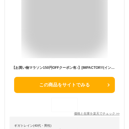
【お買い物マラソン150円OFFクーポン有♪】[IMPACTORY(インパクトリー)] コンプレッションインナー メンズ 長袖 冷感インナー アンダーシャツ 接触冷感 吸汗速乾 UVカット メッシュ 消臭 ハイネック クルーネック ゴルフ ランニング 作業着 ジム トレーニング 釣り 夏 ギフト
この商品をサイトでみる
価格と在庫を
楽天
でチェック
>>
ギガトレイン(40代・男性)