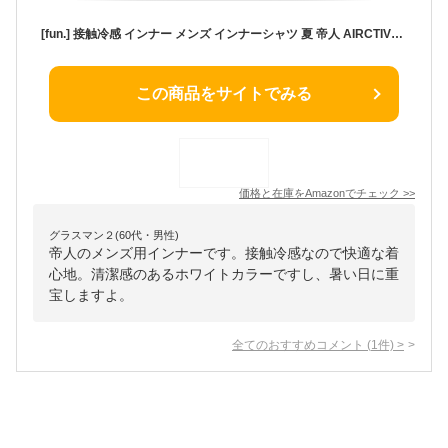
[fun.] 接触冷感 インナー メンズ インナーシャツ 夏 帝人 AIRCTIVE 爽 ホワイト L
この商品をサイトでみる
価格と在庫を
Amazon
でチェック
>>
グラスマン２(60代・男性)
帝人のメンズ用インナーです。接触冷感なので快適な着
心地。清潔感のあるホワイトカラーですし、暑い日に重
宝しますよ。
全てのおすすめコメント
(
1
件)
>