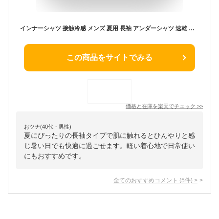
インナーシャツ 接触冷感 メンズ 夏用 長袖 アンダーシャツ 速乾 丸首 ストレッチ 吸汗消臭 抗菌 インナーウェア 作業服 作業着 送料無料 トレーニングウェア ゴルフ 野球 オールシーズン
この商品をサイトでみる
価格と在庫を
楽天
でチェック
>>
おツナ(40代・男性)
夏にぴったりの長袖タイプで肌に触れるとひんやりと感
じ暑い日でも快適に過ごせます。軽い着心地で日常使い
にもおすすめです。
全てのおすすめコメント
(
5
件)
>