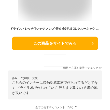
ドライストレッチ Tシャツ メンズ 長袖 全7色 S-3L クルーネック Vネック 接触冷感 吸汗速乾 UVカット 軽量 速乾 ジム スポーツ ウェア インナー
この商品をサイトでみる
価格と在庫を
楽天
でチェック
>>
あみーご(40代・女性)
こちらのインナーは接触冷感素材で作られてるだけでな
く ドライ生地で作られていて 汗もすぐ乾くので 着心地
が良いです
全てのおすすめコメント（3件）