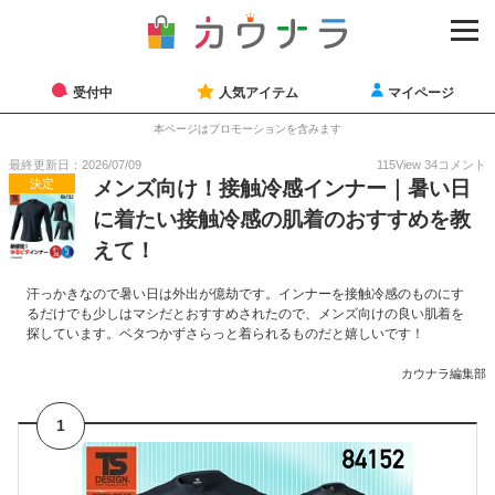
受付中
人気アイテム
マイページ
本ページはプロモーションを含みます
最終更新日：2026/07/09
115
View
34
コメント
決定
メンズ向け！接触冷感インナー｜暑い日
に着たい接触冷感の肌着のおすすめを教
えて！
汗っかきなので暑い日は外出が億劫です。インナーを接触冷感のものにす
るだけでも少しはマシだとおすすめされたので、メンズ向けの良い肌着を
探しています。ベタつかずさらっと着られるものだと嬉しいです！
カウナラ編集部
1