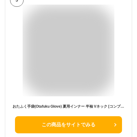
5
おたふく手袋(Otafuku Glove) 夏用インナー 半袖 Vネック [コンプレッション 吸汗速乾 UVカット 接触冷感 消臭 メンズ] JW-622 ブラック L
この商品をサイトでみる