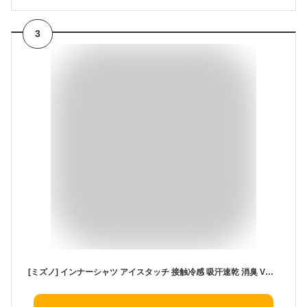
3
[ミズノ] インナーシャツ アイスタッチ 接触冷感 吸汗速乾 消臭 Vネック 半袖シャツ 肌着 アンダーウェア C2JAA103 メンズ キャスチャコール L