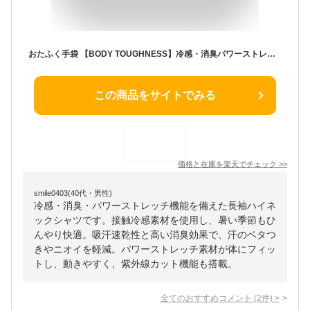
おたふく手袋 【BODY TOUGHNESS】冷感・消臭パワーストレッチ 長袖ハイネックシャツ JW-625
この商品をサイトでみる
価格と在庫を
楽天
でチェック
>>
smile0403(40代・男性)
冷感・消臭・パワーストレッチ機能を備えた長袖ハイネ
ックシャツです。接触冷感素材を使用し、暑い季節もひ
んやり快適。吸汗速乾性と高い消臭効果で、汗のベタつ
きやニオイを軽減。パワーストレッチ素材が体にフィッ
トし、動きやすく、紫外線カット機能も搭載。
全てのおすすめコメント
(
2
件)
>