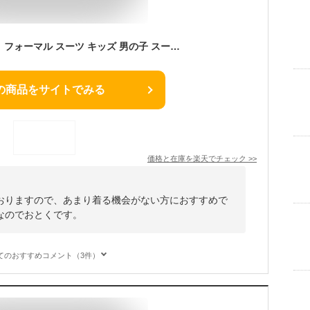
子供スーツ 5点セット フォーマル スーツ キッズ 男の子 スーツ 発表会 入学式 入園式 こども 子供服フォーマルスーツ キッズスーツ 七五三 ベビースーツ 結婚式 卒園式 卒業式 小学生 保育園 90 100 110cm 120cm 130cm
の商品をサイトでみる
価格と在庫を
楽天
でチェック
>>
おりますので、あまり着る機会がない方におすすめで
なのでおとくです。
てのおすすめコメント（3件）