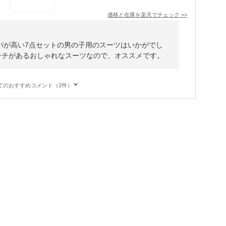
価格と在庫を
楽天
でチェック
>>
パが高い7点セットの男の子用のスーツはいかがでし
センチがあるおしゃれなスーツなので、オススメです。
てのおすすめコメント（2件）