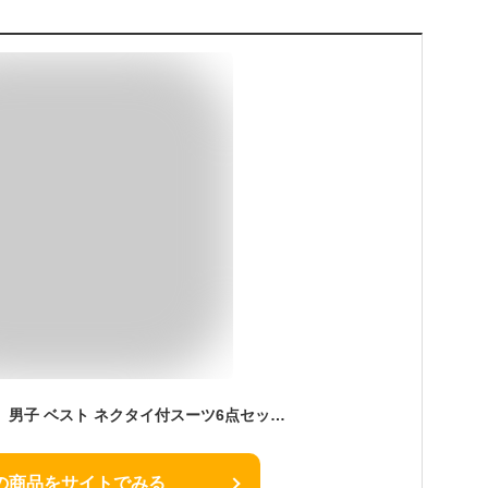
【卒服セール超目玉】 男子 ベスト ネクタイ付スーツ6点セット 男児フォーマル キッズ 結婚式 発表会 小学校 送料無料 キャサリンコテージ TAK
の商品をサイトでみる