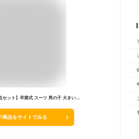
[部分即納]【お得な7点セット】卒業式 スーツ 男の子 大きいサイズ キッズ スーツ フォーマルスーツ 子供スーツ おしゃれ 無地 幼稚園 小学生 制服 入学式 卒園式 お受験 発表会 結婚式 ネイビー ブラック 黒 130cm 140cm 150cm 160cm 170cm 180cm
の商品をサイトでみる