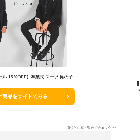
クーポン【早割り セール 15％OFF】卒業式 スーツ 男の子 発表会 結婚式 おしゃれ スーツ 7点 チェックベストスリーピーススーツ 140 150 160 170cm （8301-5602）CHOPIN/ショパン [男の子 受験 服 中学受験 ジュニア キッズ ピアノ バイオリン 小学生フォーマル］
の商品をサイトでみる
価格と在庫を
楽天
でチェック
>>