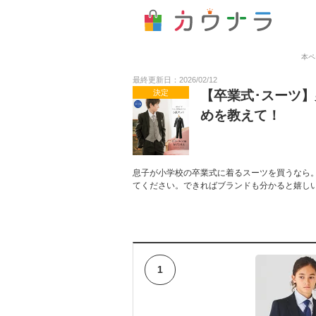
本ペ
最終更新日：2026/02/12
決定
【卒業式･スーツ】
めを教えて！
息子が小学校の卒業式に着るスーツを買うなら。
てください。できればブランドも分かると嬉し
1