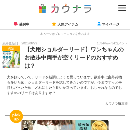
受付中
人気アイテム
マイページ
本ページはプロモーションを含みます
最終更新日：2026/06/29
1834
View
34
コメント
決定
【犬用ショルダーリード】ワンちゃんの
お散歩中両手が空くリードのおすすめ
は？
犬を飼っていて、リードを新調しようと思っています。散歩中は案外荷物
も多いため、ショルダーリードを試してみたいのですが、今までずっと手
持ちだったため、どれにしたら良いか迷っています。おしゃれなものでお
すすめのリードはありますか？
カウナラ編集部
pick
up