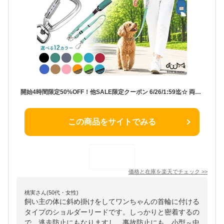
開始4時間限定50%OFF！他SALE限定クーポン 6/26/1:59迄☆ 両手が使える ショルダーリード 犬 リード 肩掛け リード【3〜20kg用】小型犬 中型犬 ハンズフリー 多頭 反射 蛍光 散歩 逃走防止 ロックカラビナ ランニング 夜散歩 bow＆mew メール便【レビューで特典】【RSL】
この商品をサイトでみる
価格と在庫を
楽天
でチェック
>>
桃実さん(50代・女性)
飼い主の体に斜め掛けをしてワンちゃんの首輪に付ける
タイプのショルダーリードです。しっかりと密着するの
で、逃走防止にもなりますし、事故防止にも。小型～中