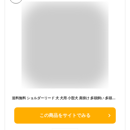
送料無料 ショルダーリード 犬 犬用 小型犬 肩掛け 多頭飼い 多頭用 お出かけ 散歩 ハンズフリー ファッションリード プレゼント ギフト 【日本製】 ナコル drs
この商品をサイトでみる