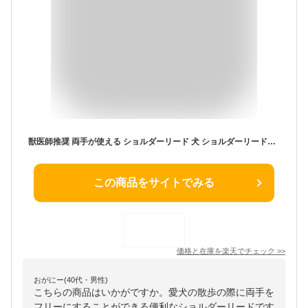
獣医師推奨 両手が使える ショルダーリード 犬 ショルダーリード【3?20kg用】犬 リード 肩掛け 軽量 小型犬 超小型犬 中型犬 ハンズフリー 光る 反射 蛍光 紐 おしゃれ 丈夫 散歩 うっかり 手離し 両手 が 使える 手ぶら 車 絡みにくい 紐 丈夫 ペット【RSL】
この商品をサイトでみる
価格と在庫を
楽天
でチェック
>>
おがにー(40代・男性)
こちらの商品はいかがですか。愛犬の散歩の際に両手を
フリーにすることができる便利なショルダーリードです