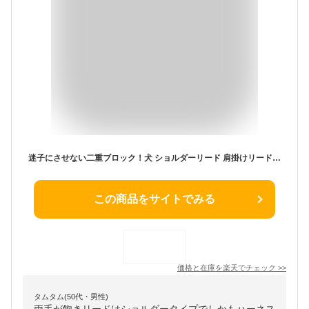
迷子にさせない二重ブロック！犬 ショルダーリード 肩掛けリード ハンズフリー 両手が自由 肩パッド付き 優れた耐久性 多頭 迷子防止 小型犬 中型犬 大型犬 日本製 すず工房 SUZUKOUBOUカラフル・ベーシック ショルダーリードセット【ダブルタイプ・持ち手あり】
この商品をサイトでみる
価格と在庫を
楽天
でチェック
>>
タムタム(50代・男性)