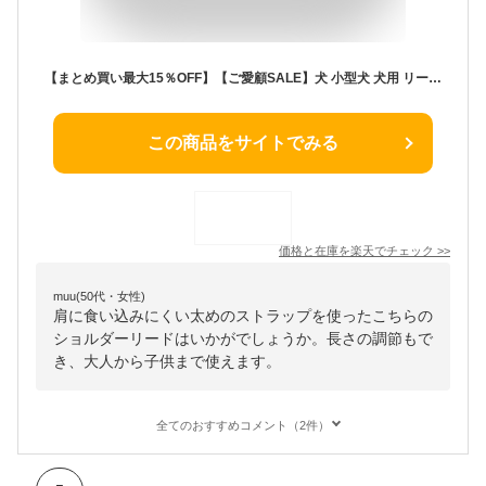
【まとめ買い最大15％OFF】【ご愛顧SALE】犬 小型犬 犬用 リード ファッションリード 肩掛けリード ラディカ radica 迷子防止 脱走防止 多機能リード 散歩 お出かけ 胴輪 ハーネス 交換OK/返品不可 メール便可 ショルダーリード
この商品をサイトでみる
価格と在庫を
楽天
でチェック
>>
muu(50代・女性)
肩に食い込みにくい太めのストラップを使ったこちらの
ショルダーリードはいかがでしょうか。長さの調節もで
き、大人から子供まで使えます。
全てのおすすめコメント（2件）