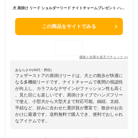
犬 肩掛け リード ショルダーリード ナイトチャームプレゼント ハンズフリー カラフル 肩かけリード 超小型犬 小型犬 中型犬 大型犬 ベーシック ファッションリード 多機能リード 細紐 太紐 平紐 散歩 お出かけ 胴輪 ハーネス 送料無料 フェザーストア
この商品をサイトでみる
価格と在庫を
楽天
でチェック
>>
あならさや(40代・男性)
フェザーストアの肩掛けリードは、犬との散歩が快適に
なる多機能リードです。ナイトチャームで夜間の視認性
が向上し、カラフルなデザインがファッション性も高く
、見た目にも楽しいです。肩掛けタイプでハンズフリー
で使え、小型犬から大型犬まで対応可能。細紐、太紐、
平紐など、好みに合わせた選択肢が豊富で、散歩やお出
かけに最適です。送料無料で購入でき、便利でおしゃれ
なアイテムです。