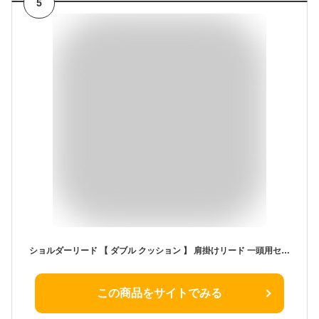
5
ショルダーリード 【 ダブル クッション 】 肩掛けリード 一頭用セット デニム ＆ ツイル 鉄砲ナスカン レバーナスカン 【 超小型犬 SS 小型犬 S 中型犬 M 】送料無料 【ダブルナスカン ダブルリード 長さ延長 サイドグリップ ダブルグリップ オプション 】
この商品をサイトでみる