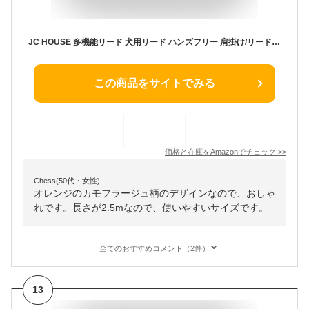
JC HOUSE 多機能リード 犬用リード ハンズフリー 肩掛け/リード 腰ベルト 伸縮 調節可リード 多頭引き 安全3.5cmスーパー幅のデザイン 長さ250cm 散歩 ジョギング/ランニング/ハイキング 訓練 小型 中型 大型 犬用リード 丈夫 ペット用品 (Painter オレンジ)
この商品をサイトでみる
価格と在庫を
Amazon
でチェック
>>
Chess(50代・女性)
オレンジのカモフラージュ柄のデザインなので、おしゃ
れです。長さが2.5mなので、使いやすいサイズです。
全てのおすすめコメント（2件）
13