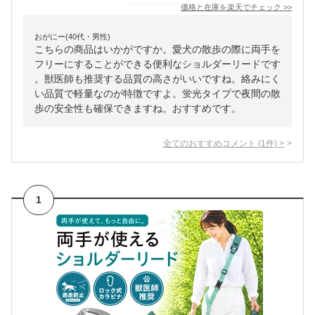
価格と在庫を
楽天
でチェック
>>
おがにー(40代・男性)
こちらの商品はいかがですか。愛犬の散歩の際に両手を
フリーにすることができる便利なショルダーリードです
。獣医師も推奨する品質の高さがいいですね。絡みにく
い品質で軽量なのが特徴ですよ。蛍光タイプで夜間の散
歩の安全性も確保できますね。おすすめです。
全てのおすすめコメント
(
1
件)
>
1