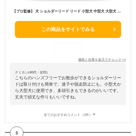
【プロ監修】 犬 ショルダーリード リード 小型犬 中型犬 大型犬 アドバンスモア ハンズフリー 肩掛けリード 迷子防止 脱走防止 多頭引き ダブルリード 散歩 持ちやすい トレーニング 丈夫 頑丈 負担少ない 両手が使える おしゃれ 手離し 手ぶら ショートリード LaLUCA
この商品をサイトでみる
価格と在庫を
楽天
でチェック
>>
クミカン(40代・女性)
こちらのハンズフリーでお散歩ができるショルダーリー
ドは取り付けも簡単で、迷子や脱走防止にも。小型犬か
ら大型犬に使用でき、多頭引きもできるのがいいです。
丈夫で頑丈な作りもいいですね。
全てのおすすめコメント（3件）
3