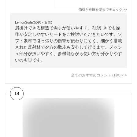
価格と在庫を
楽天
でチェック
>>
LemonSoda(50代・女性)
肩掛けできる構造で両手が使いやすく、2頭引きでも操
作が安定しやすいリードをご検討いただきたいです。ソ
フト素材で引っ張りの衝撃が伝わりにくく、細かく搭載
された反射材で夕方の散歩も安心して行えます。メッシ
ュ部分が扱いやすく、多機能ながら使い方が分かりやす
いのも◎です。
全てのおすすめコメント
(
1
件)
>
14