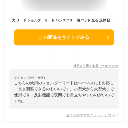
犬 リード ショルダーリード ハンズフリー 肩パッド 光る 反射 軽量 迷子防止 逸走防止 首輪 ハーネス対応 サブハンドル 長さ調整 小型犬 中型犬 大型犬 すず工房 SUZUKOUBOU反射ショルダーリードセット【シングル/ダブル/セット単品】
この商品をサイトでみる
価格と在庫を
楽天
でチェック
>>
クミカン(40代・女性)
こちらの犬用のショルダーリードはハーネスにも対応し
、長さ調整できるのもいいです。小型犬から大型犬まで
使用でき、反射機能で夜間でも目立ちやすいのがいいで
すね。
全てのおすすめコメント
(
1
件)
>