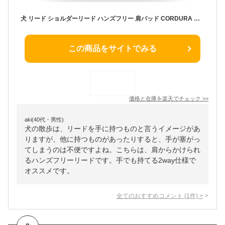
犬 リード ショルダーリード ハンズフリー 肩パッド CORDURA 高強度 撥水 防汚 軽量 迷子防止 首輪 ハーネス対応 サブハンドル 長さ調整 小型犬 中型犬 大型犬 すず工房 SUZUKOUBOUCORDURAショルダーリードセット【シングル/ダブル/セット単品】
この商品をサイトでみる
価格と在庫を
楽天
でチェック
>>
aki(40代・男性)
犬の散歩は、リードを手に持つものと言うイメージがあ
りますが、他に持つものがあったりすると、手が塞がっ
てしまうのは不便ですよね。こちらは、肩からかけられ
るハンズフリーリードです。手でも持てる2way仕様で
オススメです。
全てのおすすめコメント
(
1
件)
>