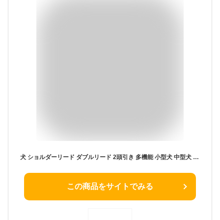
犬 ショルダーリード ダブルリード 2頭引き 多機能 小型犬 中型犬 大型犬 超大型犬 犬用 リード 調整可能 頑丈 持ちやすい ソフト 反射リード メッシュクッション 耐荷重350kg 多頭飼い Truelove ユニバーサルリード TLL2411
この商品をサイトでみる