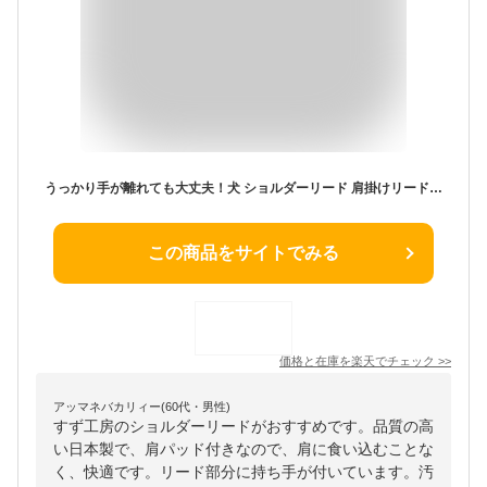
うっかり手が離れても大丈夫！犬 ショルダーリード 肩掛けリード ハンズフリー 両手が自由 肩パッド付き 優れた耐久性 多頭 迷子防止 小型犬 中型犬 大型犬 日本製 すず工房 SUZUKOUBOUカラフル・ベーシック ショルダーリードセット【シングルタイプ・持ち手あり】
この商品をサイトでみる
価格と在庫を
楽天
でチェック
>>
アッマネバカリィー(60代・男性)
すず工房のショルダーリードがおすすめです。品質の高
い日本製で、肩パッド付きなので、肩に食い込むことな
く、快適です。リード部分に持ち手が付いています。汚