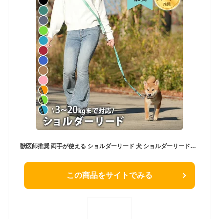
獣医師推奨 両手が使える ショルダーリード 犬 ショルダーリード【3?20kg用】犬 リード 肩掛け 軽量 小型犬 超小型犬 中型犬 ハンズフリー 光る 反射 蛍光 紐 おしゃれ 丈夫 散歩 うっかり 手離し 両手 が 使える 手ぶら 車 絡みにくい 紐 丈夫 ペット【RSL】
この商品をサイトでみる