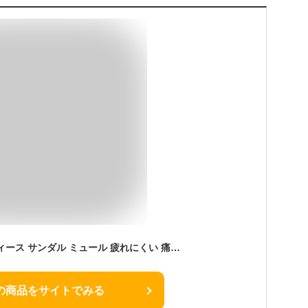
ブリリアンシイ レディース サンダル ミュール 疲れにくい 痛くない 歩きやすい 柔らかい オフィス ナース 社内 軽量 3E 衝撃吸収 黒 330 331 333
の商品をサイトでみる