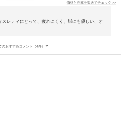
価格と在庫を
楽天
でチェック
>>
ィスレディにとって、疲れにくく、脚にも優しい、オ
てのおすすめコメント（4件）