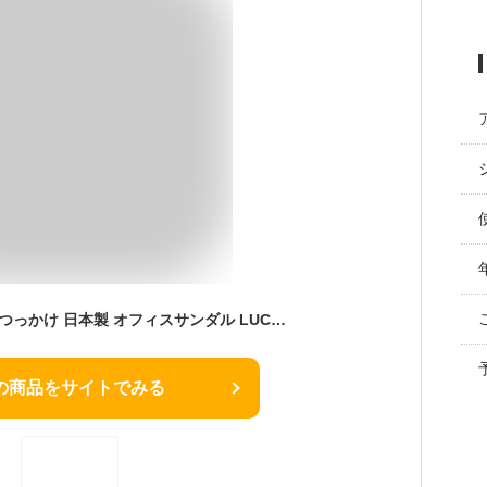
サンダル レディース つっかけ 日本製 オフィスサンダル LUCIANO VALENTINO ITALY コンフォートサンダル レディース 歩きやすい ストラップ 黒 疲れない 美脚 かわいい サンダル レディース ヒール 人気 3640 送料無料
の商品をサイトでみる