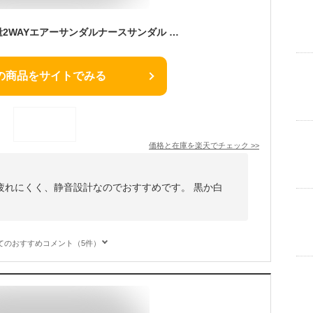
モチーフデザイン軽量2WAYエアーサンダルナースサンダル 疲れにくい 黒 白 厚底 疲れない 美脚 ヒール高 静音 エアソール ナース オフィス サンダル オフィスサンダル 可愛い おしゃれ スリッパ 看護師 介護士 靴 アンファミエ
の商品をサイトでみる
価格と在庫を
楽天
でチェック
>>
疲れにくく、静音設計なのでおすすめです。 黒か白
てのおすすめコメント（5件）