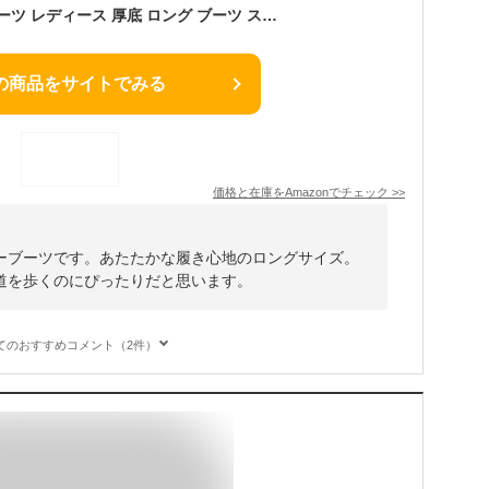
[GN2AAIL] スノーブーツ レディース 厚底 ロング ブーツ スノーシューズ ダウンブーツ ロングスノーブーツ 長くつ 長靴 雪 雪用 ウインターブーツ キャンプ フェス ガーデニング 防水 防滑 撥水 防寒シューズ ブラック 防寒靴 ダウン ボアブーツ 26.5cm
の商品をサイトでみる
価格と在庫を
Amazon
でチェック
>>
ーブーツです。あたたかな履き心地のロングサイズ。
道を歩くのにぴったりだと思います。
てのおすすめコメント（2件）