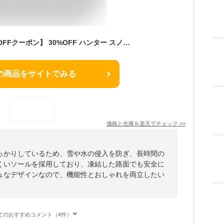
【15日は★全品10％OFFクーポン】 30%OFF ハンター スノーブーツ レディース きれいめ ロングブーツ 国内正規品 正規輸入品 冬用ブーツ 撥水ブーツ ロングスノーブーツ おしゃれ 黒 白 イントレピッド インシュレイティド WFT2108WWU ギフト プレゼント 誕生日 P11
の商品をサイトでみる
価格と在庫を
楽天
でチェック
>>
っかりしているため、雪や水の侵入を防ぎ、長時間の
くいソールを採用しており、凍結した路面でも安全に
ュなデザインなので、機能性とおしゃれを両立したい
てのおすすめコメント（4件）