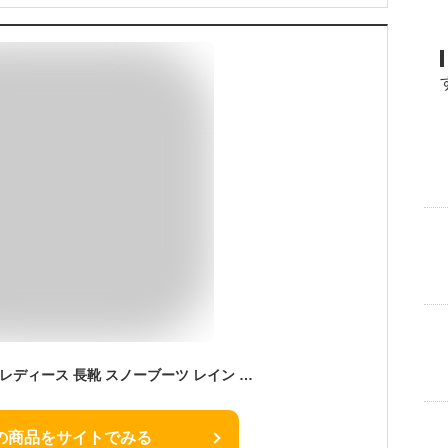
モントレ MONTRRE レディース 長靴 スノーブーツ レイン 防寒 防滑 防水 ロング丈 ファー FBW 1780 FB 178 婦人靴 アキレス Achilles
の商品をサイトでみる