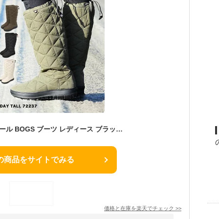
ボグス スノーデイ トール BOGS ブーツ レディース ブラック 黒 グレー SNOWDAY TALL 72237 ロング 防水 防滑 保温 スノーブーツ ウォータープルーフ カジュアル キルティング フリース グリーン 緑 カーキ ベージュ 雪道 雪靴 冬用 防寒 滑り止め
の商品をサイトでみる
価格と在庫を
楽天
でチェック
>>