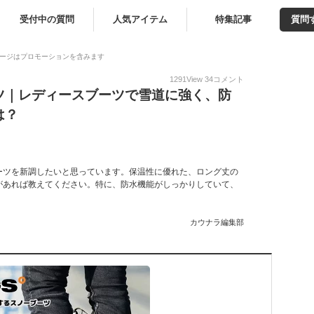
受付中の質問
人気アイテム
特集記事
質問
ージはプロモーションを含みます
1291
View
34
コメント
ツ｜レディースブーツで雪道に強く、防
は？
ーツを新調したいと思っています。保温性に優れた、ロング丈の
があれば教えてください。特に、防水機能がしっかりしていて、
カウナラ編集部