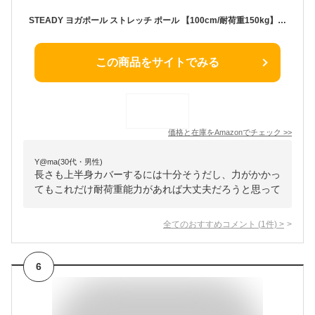
STEADY ヨガポール ストレッチ ポール 【100cm/耐荷重150kg】 ピラティス (ブラック) ST141
この商品をサイトでみる
価格と在庫を
Amazon
でチェック
>>
Y@ma(30代・男性)
長さも上半身カバーするには十分そうだし、力がかかっ
てもこれだけ耐荷重能力があれば大丈夫だろうと思って
全てのおすすめコメント
(
1
件)
>
6