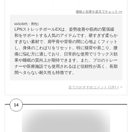
価格と在庫を
楽天
でチェック
>>
kk5(40代・男性)
LPNストレッチポールEXは、姿勢改善や筋肉の緊張緩
和をサポートする人気のアイテムです。硬すぎず柔らか
すぎない素材で、肩甲骨や背骨の間に心地よくフィット
し、身体のこわばりをリセット。特に猫背や肩こり、腰
痛に悩む方に適しており、日常的な使用でリラックス効
果や睡眠の質向上が期待できます。また、プロのトレー
ナーや医療施設でも使用されるほど信頼性が高く、長期
間ヘタらない耐久性も特徴です。
全てのおすすめコメント
(
1
件)
>
14