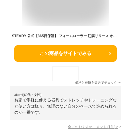
STEADY 公式【365日保証】 フォームローラー 筋膜リリース オレンジ 日本語トレーニング動画 収納袋付 STEADY ヨガポール ストレッチローラー 肩こり 首こり 腰痛 トレーニング フィットネス ストレッチ ST107
この商品をサイトでみる
価格と在庫を
楽天
でチェック
>>
akemi(60代・女性)
お家で手軽に使える器具でストレッチやトレーニングな
ど使い方は様々、無理のない自分のペースで進められる
のが一番です。
全てのおすすめコメント
(
1
件)
>