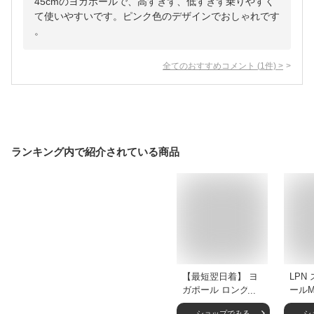
45cmのヨガポールで、高すぎず、低すぎず乗りやすく
て使いやすいです。ピンク色のデザインでおしゃれです
。
全てのおすすめコメント
(
1
件)
>
ランキング内で紹介されている商品
【最短翌日着】 ヨ
LPN
ガポール ロング カ
ールM
バー付き ストレッ
タート
ショップでみる
シ