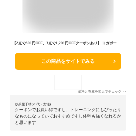
【2点で601円OFF、3点で1,201円OFFクーポンあり】 ヨガポール ショート 器具 ストレッチローラー ヨガローラー 突起 全身 マッサージ ローラー 黒 筋肉 ほぐし ローラー ショートポール おうち時間 トレーニング 器具 自宅 運動 腰痛 ダイエット 体幹 コンパクト 手軽 セルフ
この商品をサイトでみる
価格と在庫を
楽天
でチェック
>>
砂茶屋千晴(20代・女性)
クーポンでお買い得ですし、トレーニングにもぴったり
なものになっていておすすめですし体幹も強くなれるか
と思います