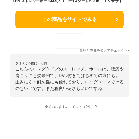
LPN ストレッチポールMX(イエロー)スタートBOOK、エクササイズDVD付き 1年保証
この商品をサイトでみる
価格と在庫を
楽天
でチェック
>>
クミカン(40代・女性)
こちらのロングタイプのストレッチ、ポールは、腰痛や
肩こりにも効果的で、DVD付きではじめての方にも。
歪みにくく耐久性にも優れており、ロングユースできる
のもいいです。また程良い硬さもいいですね。
全てのおすすめコメント（2件）