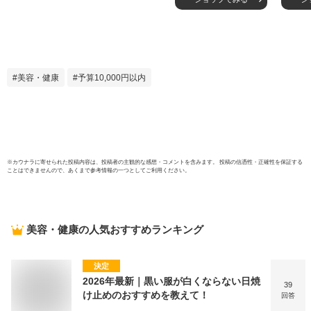
チ用 ポール エクサ
ササイ
サイズ リセット体
年保
幹 ストレッチ 器具
ポール エクササイ
ズポール ギフト プ
レゼント RIORES
美容・健康
予算10,000円以内
リオレス 送料無料
※
カウナラ
に寄せられた投稿内容は、投稿者の主観的な感想・コメントを含みます。 投稿の信憑性・正確性を保証する
ことはできませんので、あくまで参考情報の一つとしてご利用ください。
美容・健康
の人気おすすめランキング
決定
2026年最新｜黒い服が白くならない日焼
39
け止めのおすすめを教えて！
回答