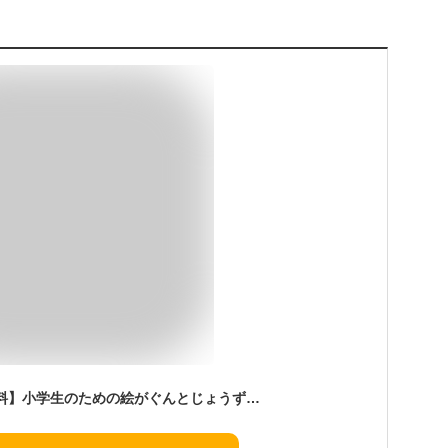
【3980円以上送料無料】小学生のための絵がぐんとじょうずになる「色」の使いかた・ぬりかたレッスン／麻布アトリエ／監修