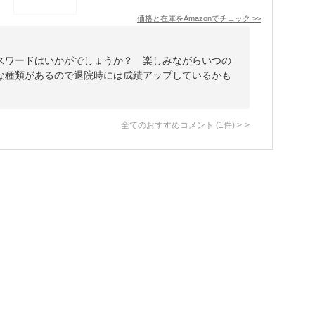
価格と在庫を
Amazon
でチェック
>>
スワードはいかがでしょうか？ 楽しみながらいつの
な種類があるので退院時には成績アップしているかも
全てのおすすめコメント
(
1
件)
>