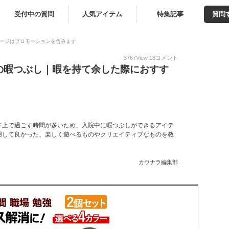
受付中の質問
人気アイテム
特集記事
質問
ージはプロモーションを含みます
3767
View
18
コメント
の暇つぶし｜暇を持て余した際におすす
ド上で過ごす時間が多いため、入院中に暇つぶしができるアイテ
用して良かった、楽しく遊べるものやクリエイティブなものを教
カウナラ編集部