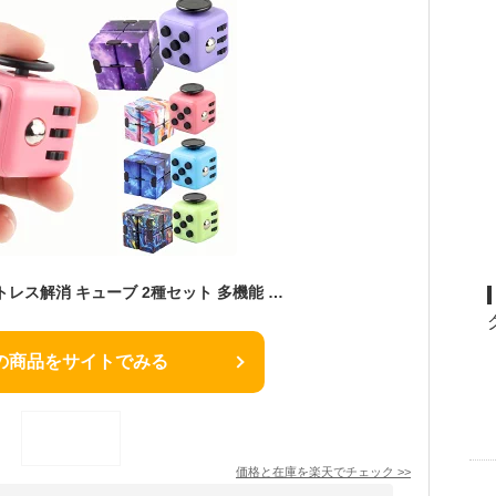
すかっとキューブ ストレス解消 キューブ 2種セット 多機能 展開 すかっときゅーぶ 手遊び くせになる 海外で大人気 手遊び 仕事中 暇つぶし イライラ解消 知育玩具 集中力 ストレス発散 職場 楽しい 大人 子供 集中 片手 流行 おすすめ 可愛い 眠気防止 リラックス
の商品をサイトでみる
価格と在庫を
楽天
でチェック
>>