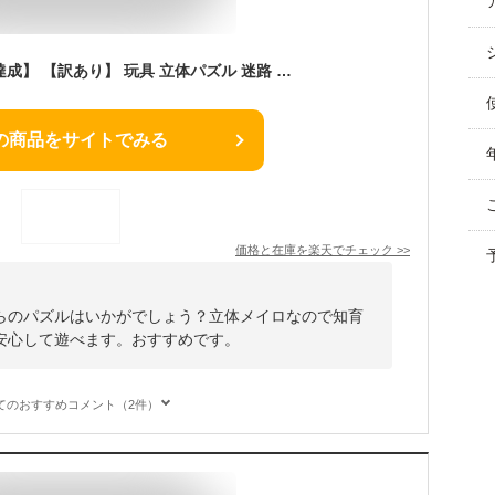
【ランキング1位2冠達成】 【訳あり】 玩具 立体パズル 迷路 パズル 立方体 キューブ パズル 3D 迷路 立体迷路 暇つぶし キューブ 密閉安全 迷路 ゲーム こども 脳トレ 知育 知育 遊び 知育遊び 知育玩具 学べる
の商品をサイトでみる
価格と在庫を
楽天
でチェック
>>
らのパズルはいかがでしょう？立体メイロなので知育
安心して遊べます。おすすめです。
てのおすすめコメント（2件）