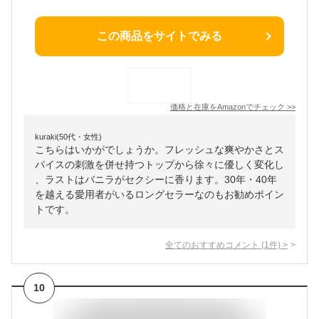
この商品をサイトでみる
価格と在庫を
Amazon
でチェック
>>
kuraki(50代・女性)
こちらはいかがでしょうか。フレッシュな爽やかさとス
パイスの刺激を併せ持つトップから徐々に優しく変化し
、ラストはバニラがセクシーに香ります。30年・40年
を越える愛用者がいるロングセラーなのもお勧めポイン
トです。
全てのおすすめコメント
(
1
件)
>
10