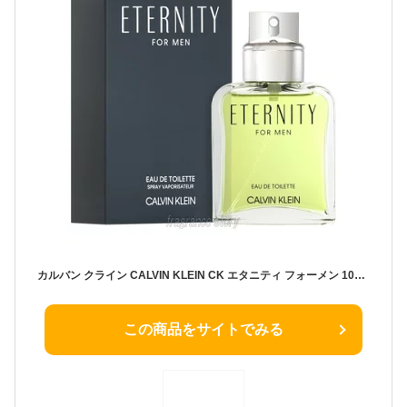
カルバン クライン CALVIN KLEIN CK エタニティ フォーメン 100ml EDT SP fs 【香水 メンズ】【即納】
この商品をサイトでみる