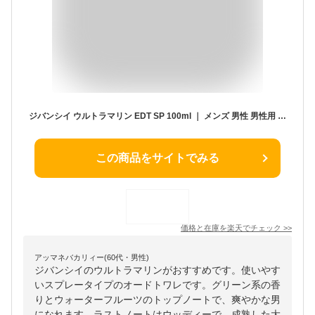
ジバンシイ ウルトラマリン EDT SP 100ml ｜ メンズ 男性 男性用 ジバンシー 結婚祝い 誕生日 内祝い お返し 贈り物 プレゼント ギフト 香水 香り フレグランス オードトワレ スパイス マリン ウッディ ウッディー ベルガモット ローズ バラ カルダモン
この商品をサイトでみる
価格と在庫を
楽天
でチェック
>>
アッマネバカリィー(60代・男性)
ジバンシイのウルトラマリンがおすすめです。使いやす
いスプレータイプのオードトワレです。グリーン系の香
りとウォーターフルーツのトップノートで、爽やかな男
になれます。ラストノートはウッディーで、成熟した大