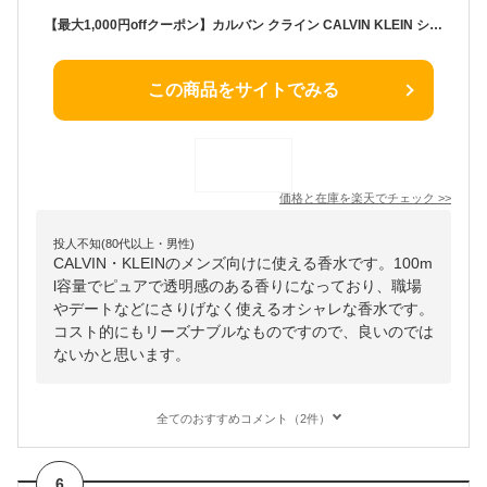
【最大1,000円offクーポン】カルバン クライン CALVIN KLEIN シーケーワン CK1 EDT SP 100ml【送料無料】【新旧パッケージ混在】【当日発送_14時まで】【香水 メンズ レディース】【EARTH】【人気 ブランド ギフト 誕生日 プレゼント】
この商品をサイトでみる
価格と在庫を
楽天
でチェック
>>
投人不知(80代以上・男性)
CALVIN・KLEINのメンズ向けに使える香水です。100m
l容量でピュアで透明感のある香りになっており、職場
やデートなどにさりげなく使えるオシャレな香水です。
コスト的にもリーズナブルなものですので、良いのでは
ないかと思います。
全てのおすすめコメント（2件）
6