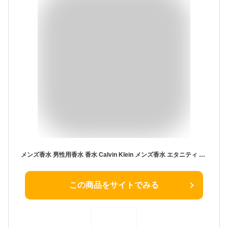
メンズ香水 男性用香水 香水 Calvin Klein メンズ香水 エタニティ フォーメン 男性 CK ブランド香水 爽やかな香り フレグランス プレゼント 誕生日 クリスマス 人気商品【☆60】【HNB】/カルバンクラインエタニティーフォーメンオードトワレ30mlラッピングなし
この商品をサイトでみる