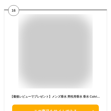
16
【着後レビューでプレゼント】メンズ香水 男性用香水 香水 Calvin Klein メンズ香水 エタニティ フォーメン 男性 CK ブランド香水 爽やかな香り フレグランス プレゼント 誕生日 クリスマス 人気商品【☆60】【HNB】/カルバンクラインエタニティフォーメン30ml