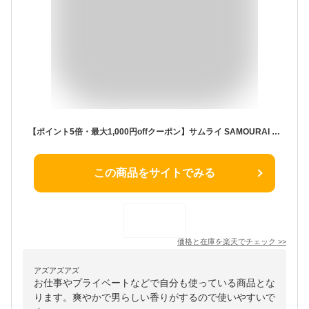
【ポイント5倍・最大1,000円offクーポン】サムライ SAMOURAI サムライ EDT SP 100ml【当日発送_お休み中】【EARTH】【香水 メンズ】【人気 ブランド ギフト 誕生日 プレゼント】ALAIN DELON アラン・ドロン
この商品をサイトでみる
価格と在庫を
楽天
でチェック
>>
アズアズアズ
お仕事やプライベートなどで自分も使っている商品とな
ります。爽やかで男らしい香りがするので使いやすいで