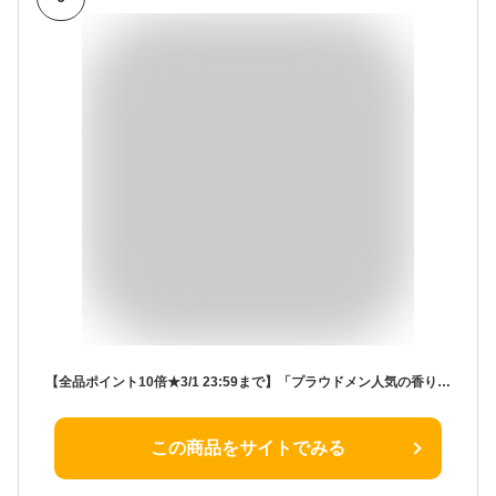
【全品ポイント10倍★3/1 23:59まで】「プラウドメン人気の香りを楽しめるフレグランス」香水 メンズ PROUDMEN プラウドメン オードトワレ グルーミング シトラス 50ml [ 男性用香水 メンズコスメ 男性用 誕生日プレゼント ギフト ]
この商品をサイトでみる