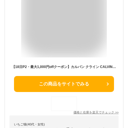
【18日P2・最大1,000円offクーポン】カルバン クライン CALVIN KLEIN シーケービー EDT SP 200ml【当日発送_お休み中】【香水 メンズ】【人気 ブランド ギフト 誕生日 プレゼント】
この商品をサイトでみる
価格と在庫を
楽天
でチェック
>>
いちご猫(40代・女性)