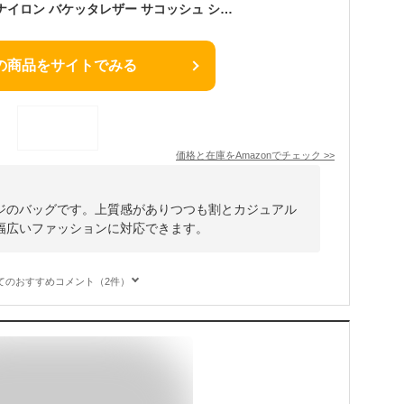
[フェリージ] バッグ ナイロン バケッタレザー サコッシュ ショルダーバッグ 17/71/DS FLS F ネイビー（C75）
の商品をサイトでみる
価格と在庫を
Amazon
でチェック
>>
ジのバッグです。上質感がありつつも割とカジュアル
幅広いファッションに対応できます。
てのおすすめコメント（2件）