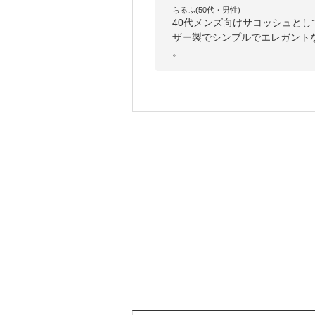
らるふ(50代・男性)
40代メンズ向けサコッシュと
ザー製でシンプルでエレガント
。