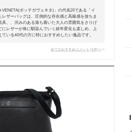
A VENETA(ボッテガヴェネタ)」の代名詞である「イ
たレザーバッグは、圧倒的な存在感と高級感を放ちま
筋具、、渋みのある落ち着いた大人の雰囲気をさりげ
どにレザーが体に馴染んでいく経年変化も楽しめ、上
えている40代の方に特におすすめしたい逸品です。
全てのおすすめコメント
(
1
件)
>