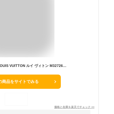
【未使用 展示品】LOUIS VUITTON ルイ ヴィトン M32726 ロマン PM タイガ ノワール ブラック メッセンジャー ショルダーバッグ 斜め掛け レザー シルバー金具 箱付
の商品をサイトでみる
価格と在庫を
楽天
でチェック
>>