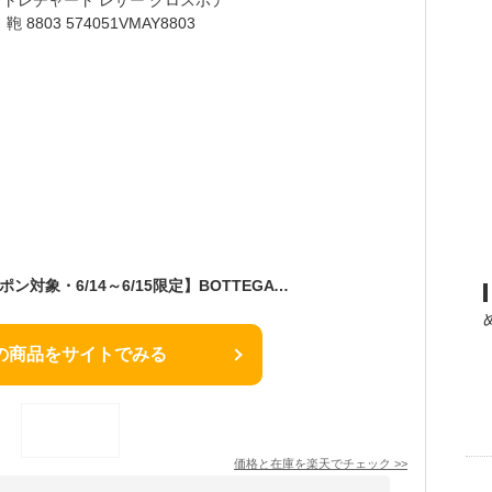
【最大2万円OFFクーポン対象・6/14～6/15限定】BOTTEGA VENETA ボッテガヴェネタ ショルダーバッグ 574051 VMAY レディース メンズ マキシイントレチャート レザー クロスボディ ポシェット 鞄 8803 574051VMAY8803
の商品をサイトでみる
価格と在庫を
楽天
でチェック
>>