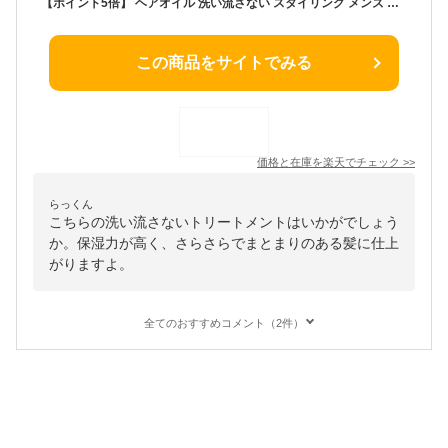
【ポイント5倍】 ヘアオイル 洗い流さない スタイリング メンズ MENON 100mL 洗い流さないトリートメント オーガニック 男性 女性 しっとり 香り ダメージ トリートメント クセ毛 寝ぐせ ダメージケア ダメージヘア 補修 髪 痛み うねり 乾燥
この商品をサイトでみる
価格と在庫を
楽天
でチェック
>>
らっくん
こちらの洗い流さないトリートメントはいかがでしょう
か。保湿力が高く、さらさらでまとまりのある髪に仕上
がりますよ。
全てのおすすめコメント（2件）