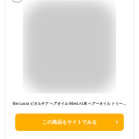
Bio Lucia ビオルチア ヘアオイル 60mL×1本 ヘアーオイル トリートメント メンズ にも 洗い流さないトリートメント ヘアトリートメント 洗い流さない 良い匂い アウトバストリートメント
この商品をサイトでみる