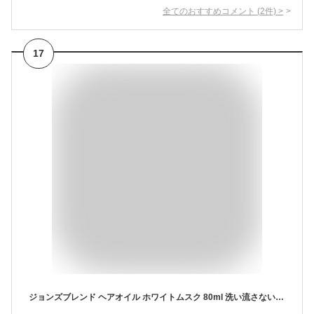
全てのおすすめコメント
(
2
件)
>
17
ジョンズブレンド ヘアオイル ホワイトムスク 80ml 洗い流さない ヘアトリートメント ノンシリコン メンズ レディース いい香り くせ毛 縮 毛 頭皮 臭い 女性 男性 抜け毛 切れ毛 ヘアケア アルコールフリー 弱酸性 日本製 John's Blend OA-JON-54-1