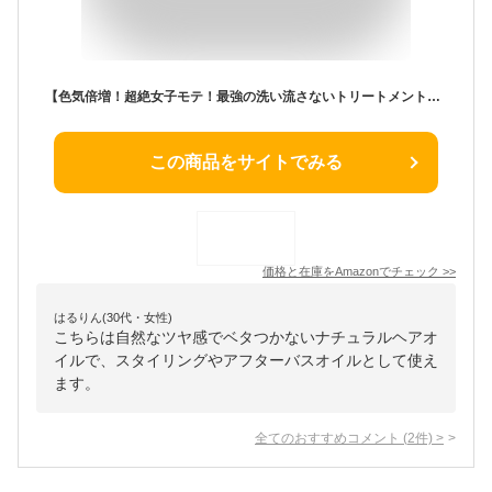
【色気倍増！超絶女子モテ！最強の洗い流さないトリートメント！】バーキュリー ヘアオイル メンズ スタイリング さらさら 微香料 良い匂い ベタつかない 軽め ノンシリコン
この商品をサイトでみる
価格と在庫を
Amazon
でチェック
>>
はるりん(30代・女性)
こちらは自然なツヤ感でベタつかないナチュラルヘアオ
イルで、スタイリングやアフターバスオイルとして使え
ます。
全てのおすすめコメント
(
2
件)
>