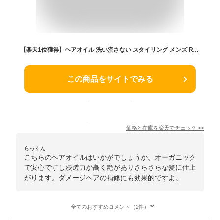
【楽天1位獲得】ヘアオイル 洗い流さない スタイリング メンズ REVUM リビューム 100mL 洗い流さないトリートメント オーガニック 男性 しっとり 香り ダメージ トリートメント クセ毛 寝ぐせ ダメージケア ダメージヘア 補修 髪 痛み ギフト
この商品をサイトでみる
価格と在庫を
楽天
でチェック
>>
らっくん
こちらのヘアオイルはいかがでしょうか。オーガニック
で安心ですし浸透力が高く艶がありさらさらな髪に仕上
がります。ダメージヘアの補修にも効果的ですよ。
全てのおすすめコメント（2件）