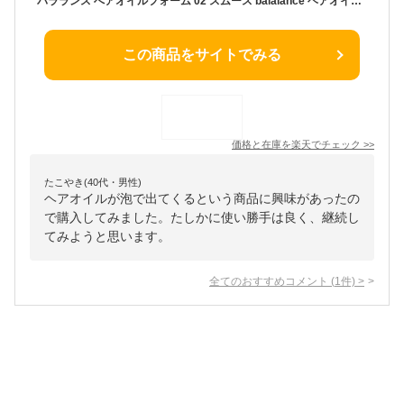
バラランス へアオイルフォーム 02 スムース balalance ヘアオイル ヘアケア ヘアムース 整髪料 泡 スタイリングムース トリートメント ヘアミルク 洗い流さない ウェットヘア さらさら ツヤツヤ 髪 ロックオイル キープ べたつかない 潤う 熱 コテ ドライヤー メンズ
この商品をサイトでみる
価格と在庫を
楽天
でチェック
>>
たこやき(40代・男性)
ヘアオイルが泡で出てくるという商品に興味があったの
で購入してみました。たしかに使い勝手は良く、継続し
てみようと思います。
全てのおすすめコメント
(
1
件)
>