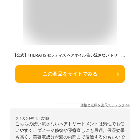
【公式】THERATIS セラティス ヘアオイル 洗い流さない トリートメント スタイリング アウトバス メンズ ナイトリペア ムーンライト ドリーミー うねり アホ毛 パサつき ダメージケア 寝ぐせ 正規品保証 プレゼント ギフトセット 100ml 単品
この商品をサイトでみる
価格と在庫を
楽天
でチェック
>>
クミカン(40代・女性)
こちらの洗い流さないヘアトリートメントは男性でも使
いやすく、ダメージ修復や寝癖直しにも最適。保湿効果
も高く、美容液成分が髪の内部まで浸透するのもいいで