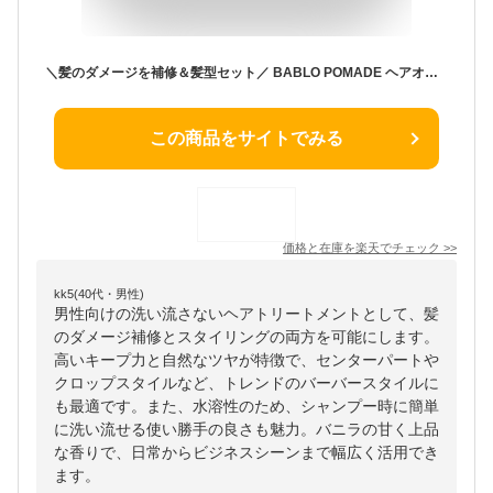
＼髪のダメージを補修＆髪型セット／ BABLO POMADE ヘアオイル メンズ 用 オーガニック 洗い流さないトリートメント ヘアケア ツヤ センターパート スタイリング セット ヘアバーム ヘアワックス 整髪料 バーバー ヘア BARBER クロップ フェード 送料無料
この商品をサイトでみる
価格と在庫を
楽天
でチェック
>>
kk5(40代・男性)
男性向けの洗い流さないヘアトリートメントとして、髪
のダメージ補修とスタイリングの両方を可能にします。
高いキープ力と自然なツヤが特徴で、センターパートや
クロップスタイルなど、トレンドのバーバースタイルに
も最適です。また、水溶性のため、シャンプー時に簡単
に洗い流せる使い勝手の良さも魅力。バニラの甘く上品
な香りで、日常からビジネスシーンまで幅広く活用でき
ます。