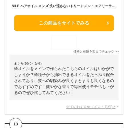
NILE ヘアオイル メンズ 洗い流さないトリートメント エアリーライト(カリフォルニアの香り)
この商品をサイトでみる
価格と在庫を
楽天
でチェック
>>
まぐろ(30代・女性)
椿オイルをメインで作られたこちらのオイルはいかがで
しょうか？椿種子から抽出できるオイルをたっぷり配合
されており、髪への馴染みが良くまとまりも良くなるの
でおすすめです！爽やかな香りで毎日使うモチベも上が
るのでぜひ試してみてください！
全てのおすすめコメント
(
1
件)
>
13