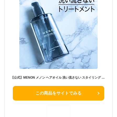
【公式】MENON メノン ヘアオイル 洗い流さない スタイリング メンズ 100mL 洗い流さないトリートメント オーガニック 男性 しっとり 香り ダメージ トリートメント クセ毛 寝ぐせ ダメージケア ダメージヘア 補修 髪 痛み うねり 乾燥
この商品をサイトでみる