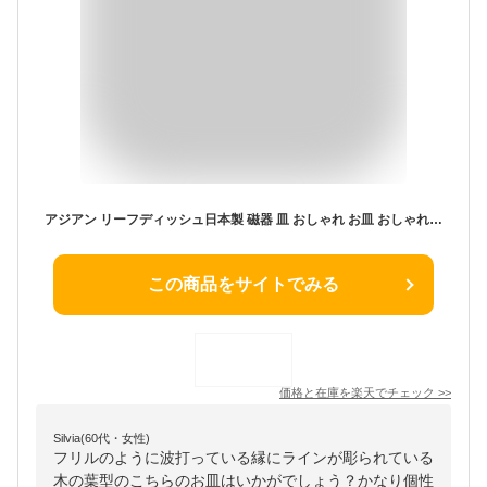
アジアン リーフディッシュ日本製 磁器 皿 おしゃれ お皿 おしゃれ 食器 おしゃれ 食器 白 ランチプレート 南国 風 アジアン アジアンテイスト 白 食器 おしゃれ 夏 白磁 ショップ 販売 通販 テーブルウェアファクトリー 白 無地
この商品をサイトでみる
価格と在庫を
楽天
でチェック
>>
Silvia(60代・女性)
フリルのように波打っている縁にラインが彫られている
木の葉型のこちらのお皿はいかがでしょう？かなり個性