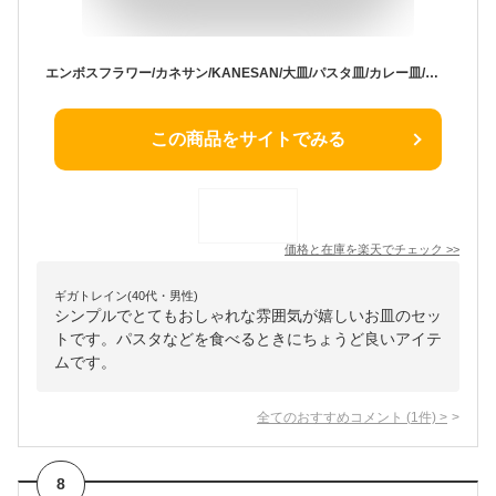
エンボスフラワー/カネサン/KANESAN/大皿/パスタ皿/カレー皿/食器/器/皿/小皿/茶碗/ギフト/プレゼント/和風/洋風/お祝い/結婚祝い/新築祝い/おしゃれ/かわいい/シンプル/焼物/モダン/白/茶/美濃焼/おうちカフェ/カフェ皿
この商品をサイトでみる
価格と在庫を
楽天
でチェック
>>
ギガトレイン(40代・男性)
シンプルでとてもおしゃれな雰囲気が嬉しいお皿のセッ
トです。パスタなどを食べるときにちょうど良いアイテ
ムです。
全てのおすすめコメント
(
1
件)
>
8