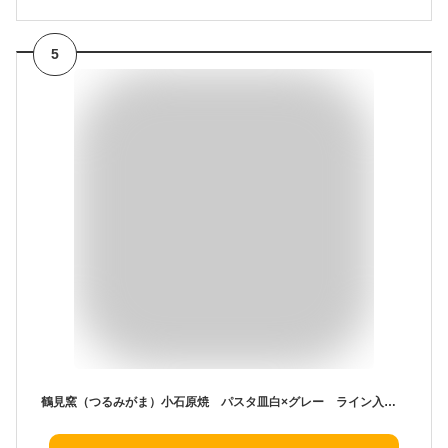
5
鶴見窯（つるみがま）小石原焼 パスタ皿白×グレー ライン入り（直径20cm）（1枚）お皿 焼き物 小石原焼き 食器 キッチングッズ 贈り物 プレゼント キッチン雑貨 ベビー食器 グッズ 子供 陶器 パスタ ランチプレート おしゃれ