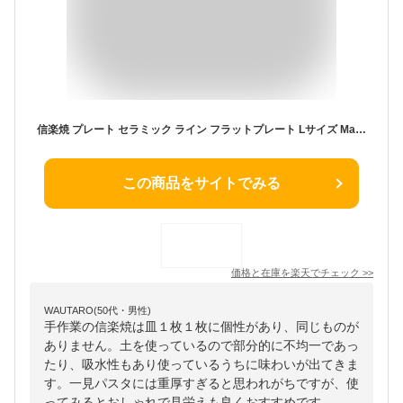
信楽焼 プレート セラミック ライン フラットプレート Lサイズ Made in Japan 日本製 RESTFOLK レストフォーク 161261 25センチ 志成 人気商品 ラウンド プレート 人気洋食器 キッチン プレート お皿 パスタ皿/中皿/丸型/円皿/お皿/サラダ皿/和食器/カフェ食器
この商品をサイトでみる
価格と在庫を
楽天
でチェック
>>
WAUTARO(50代・男性)
手作業の信楽焼は皿１枚１枚に個性があり、同じものが
ありません。土を使っているので部分的に不均一であっ
たり、吸水性もあり使っているうちに味わいが出てきま
す。一見パスタには重厚すぎると思われがちですが、使
ってみるとおしゃれで見栄えも良くおすすめです。