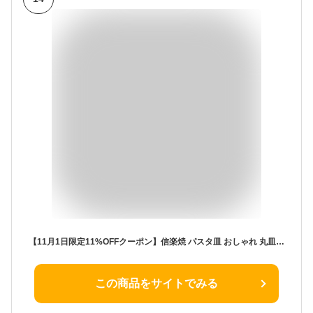
【11月1日限定11%OFFクーポン】信楽焼 パスタ皿 おしゃれ 丸皿 24cm ランチプレート 大皿 皿 和食器 盛り付け 陶器 和風 盛り付け皿 緋色 夕焼け丸皿(大) w325-03
この商品をサイトでみる