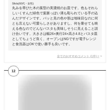
Silvia(60代・女性)
丸みを帯びた木の葉型の美濃焼のお皿です。色もそれら
しいくすんだ緑色で葉脈っぽい溝も彫られている手の込
んだデザインです。パッと見の色や形は地味目なのに何
とも言えない可愛らしさがありますし、何を乗せても映
える色なのでどんなパスタも美味しそうに見えること請
け合いです。大きさは幅26×奥行24×高さ4.8とパスタ皿
としてちょうど良く、オーブンはNGですが電子レンジ
と食洗器はOKで使い勝手も良いです。
全てのおすすめコメント
(
1
件)
>
12