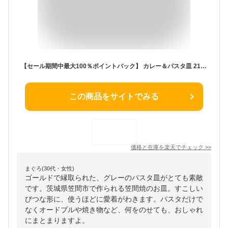
【セール期間中最大100％ポイントバック】 カレー＆パスタ皿 21cm スリール Sourire 笠間焼 皿 食器 洋食器 陶器 日本製 （ 中皿 パスタ皿 ボウル カレー皿 深皿 カレー パスタ メイン皿 丸 グレー おしゃれ ） 【3980円以上送料無料】
この商品をサイトでみる
価格と在庫を
楽天
でチェック
>>
まぐろ(30代・女性)
ゴールドで縁取られた、グレーのパスタ皿がとても素敵
です。茨城県笠間市で作られる笠間焼のお皿。すこしい
びつな形に、使うほどに愛着がわきます。パスタだけで
なくオードブルや焼き物など、何をのせても、おしゃれ
にまとまりますよ。