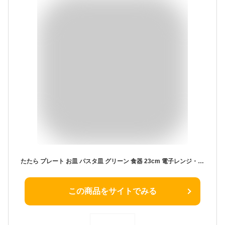
たたら プレート お皿 パスタ皿 グリーン 食器 23cm 電子レンジ・食洗機対応 ワンプレート エンボス ドット レリーフ フリル 美濃焼 191064
この商品をサイトでみる