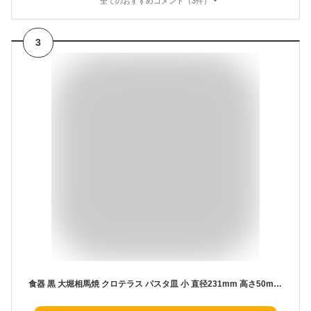
全てのおすすめコメント（3件）
3
食器 黒 大堀相馬焼 クロテラス パスタ皿 小 直径231mm 高さ50mm 黒照 雄勝硯 漆黒 高級 陶磁器 焼き物 映える 日本製 お皿 盛り付け カフェ 黒いお皿 おしゃれ スープ皿 レストラン