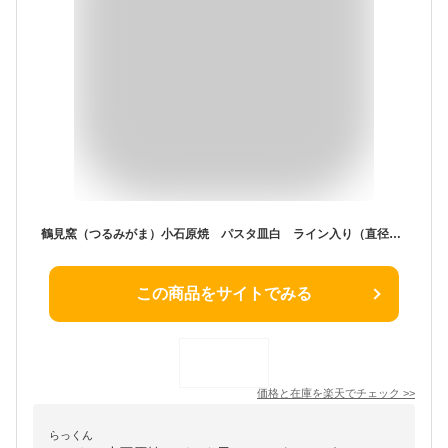
鶴見窯（つるみがま）小石原焼 パスタ皿白 ライン入り（直径20cm）（1枚）クリスマス クリスマスプレゼント お皿 焼き物 小石原焼き キッチングッズ プレゼント キッチン雑貨 台所用品 キッチン用品 ベビー食器 グッズ 子供 陶器 パスタ ランチプレート 洋食
この商品をサイトでみる
価格と在庫を
楽天
でチェック
>>
らっくん