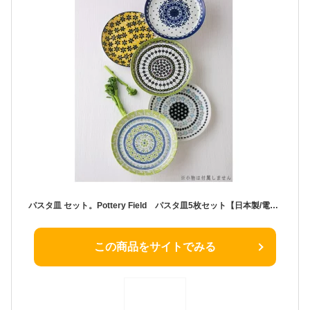
パスタ皿 セット。Pottery Field パスタ皿5枚セット【日本製/電子レンジ 食器洗浄機 対応/軽い/食洗機 OK/陶器/美濃焼/洋食器/北欧/xc/食器セット/パスタプレート/ランチ皿/モーニングプレート/大皿/ギフト/結婚祝い/おしゃれ 即発対応
この商品をサイトでみる