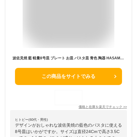
波佐見焼 藍 軽量8号皿 プレート お皿 パスタ皿 青色 陶器 HASAMI おしゃれ 一真窯
この商品をサイトでみる
価格と在庫を
楽天
でチェック
>>
ヒトピー(60代・男性)
デザインがおしゃれな波佐美焼の藍色のパスタに使える
8号皿はいかがですか。サイズは直径24Cmで高さ3.5C