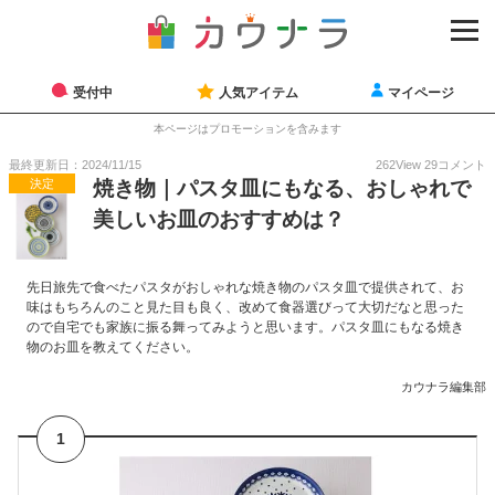
受付中
人気アイテム
マイページ
本ページはプロモーションを含みます
最終更新日：2024/11/15
262
View
29
コメント
決定
焼き物｜パスタ皿にもなる、おしゃれで
美しいお皿のおすすめは？
先日旅先で食べたパスタがおしゃれな焼き物のパスタ皿で提供されて、お
味はもちろんのこと見た目も良く、改めて食器選びって大切だなと思った
ので自宅でも家族に振る舞ってみようと思います。パスタ皿にもなる焼き
物のお皿を教えてください。
カウナラ編集部
1