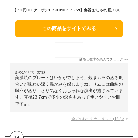
【390円OFFクーポン10/30 0:00〜23:59】食器 おしゃれ 皿 パスタ皿 リンカ9インチプレート 美濃焼 大皿 ディナー皿 軽い アウトレット カフェ風 軽量 電子レンジ対応 食洗機対応
この商品をサイトでみる
価格と在庫を
楽天
でチェック
>>
あめぴ(50代・女性)
美濃焼のプレートはいかがでしょう。焼きムラのある風
合いが味わい深く温かみを感じますね。リムには曲線の
凹凸があり、さり気なくおしゃれな演出が施されていま
す。直径23.7cmで多少の深さもあって使いやすいお皿
ですよ。
全てのおすすめコメント
(
1
件)
>
14