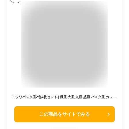
ミツワパスタ皿2色4枚セット | 麺皿 大皿 丸皿 盛皿 パスタ皿 カレー皿 和皿 プレート 陶器 和食器 食洗機可 レンジ可 業務用 日本製 国産 ギフト プレゼント 母の日 父の日 食器セット 引っ越し 新生活
この商品をサイトでみる