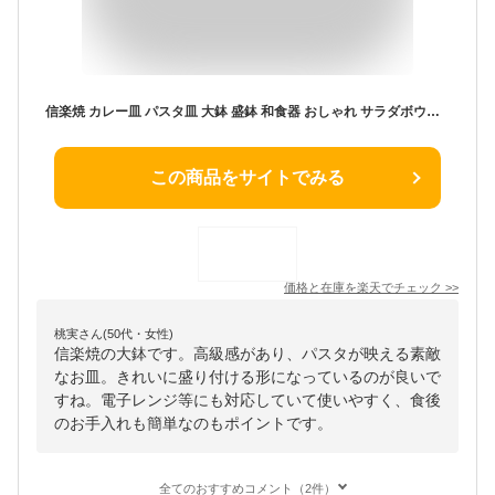
信楽焼 カレー皿 パスタ皿 大鉢 盛鉢 和食器 おしゃれ サラダボウル 冷麺鉢 陶器 和食器 うつわ 焼き物 日本製 国産 食器 麺鉢 煮物鉢 ボウル 電子レンジ/食洗機対応 清流カレー＆パスタ皿 w399-42
この商品をサイトでみる
価格と在庫を
楽天
でチェック
>>
桃実さん(50代・女性)
信楽焼の大鉢です。高級感があり、パスタが映える素敵
なお皿。きれいに盛り付ける形になっているのが良いで
すね。電子レンジ等にも対応していて使いやすく、食後
のお手入れも簡単なのもポイントです。
全てのおすすめコメント（2件）