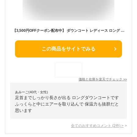
【3,500円OFFクーポン配布中】 ダウンコート レディース ロング 着痩せ ダウン コート アウター フォックス ファー リブ 着 あたたかい 秋冬 大きいサイズ きれいめ 20代 30代 40代 50代 60代 秋 冬 [NO.9-6021-6]
この商品をサイトでみる
価格と在庫を
楽天
でチェック
>>
あみーご(40代・女性)
足首までしっかり長さが出る ロングダウンコートです
ふっくらと中にエアーを取り込んで 保温力も抜群だと
思います
全てのおすすめコメント
(
2
件)
>