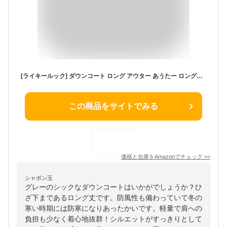
[ライキールック] ダウンコート ロング アウター あうたー ロングダウン 中綿 フード 付き あたたかい おしゃれ ロング丈 丈 レディース ladies winter ファッション れでぃーす ミセス ママ マタニティ ガールズ women 学生 大学生 防寒 冬 秋冬 秋 ふゆ 長袖 プレゼント オシャレ オフィス 通勤 通学 ベーシック ビジネス きれいめ シルエット 防風 可愛い グレー
この商品をサイトでみる
価格と在庫を
Amazon
でチェック
>>
シャボン玉
グレーのシックなダウンコートはいかがでしょうか？ひ
ざ下まであるロング丈です。防風性も備わっていて冬の
寒い時期には防寒になりあったかいです。軽量で肩への
負担も少なく着心地抜群！シルエットがすっきりとして