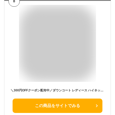
8
＼300円OFFクーポン配布中／ダウンコート レディース ハイネックコート ロング ベンチコート フード アウター ジャケット 大きいサイズ ダウンジャケット 90％ダウン シンプル 冬服 柔らかい 無地 ロングコート 暖か 防寒性抜群！ブラック 20代 30代 40代 50代 60代 秋 冬
この商品をサイトでみる