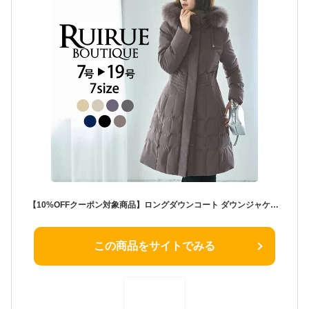
【10%OFFクーポン対象商品】ロングダウンコート ダウンジャケット ロングダウン アウター 上着 ロングコート ファー レディース 50代 40代 30代 ミセス 秋 冬 大きいサイズ 上品 防寒 ロング丈 暖かい 黒 通勤 きれいめ 体型カバー 細見え 即日発送 プレゼント ギフト
この商品をサイトでみる