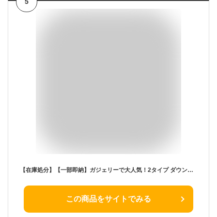
5
【在庫処分】【一部即納】ガジェリーで大人気！2タイプ ダウンコート レディース 超ロング 秋冬 ベンチコートダウンジャケットフード付き スタンドカラー aライン 着痩せ 撥水 大きいサイズ 黒ブラック 無地 厚手 防寒 ジップアップ アウター
この商品をサイトでみる