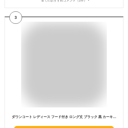
全てのおすすめコメント（2件）
3
ダウンコート レディース フード付き ロング丈 ブラック 黒 カーキ ベージュ ミセス スタンドカラー ダウン コート 冬 大人 保温 防寒 暖かい 軽量 デイリー 秋 冬 アウター ブランド filomo カジュアル クリスマス ギフト プレゼント 6F (08000277r)