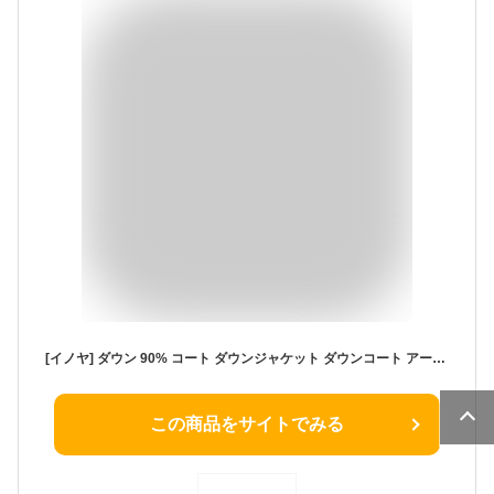
[イノヤ] ダウン 90% コート ダウンジャケット ダウンコート アーミーグリーン レディース 冬 アウター レディースダウン ファー フード付き トリミング M ダウン コート ハーフ 大きいサイズ ロングコート 防風 保温 中綿コート 大きいポケット 30代 40代 50
この商品をサイトでみる