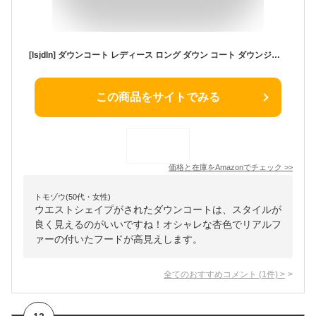
[lsjdln] ダウンコート レディース ロング ダウン コート ダウンジャケット アウター ウエストシェイプ Aライン 上着 ロングコート 杏色 リアルファー フード ミセス 大人 20代 30代 40代 秋冬 大きいサイズ 上品 防寒 細見え XL 着痩せ 暖かい
この商品をサイトでみる
価格と在庫を
Amazon
でチェック
>>
トモゾウ(50代・女性)
ウエストシェイプがされたダウンコートは、スタイルが
良く見えるのがいいですね！オシャレな杏色でリアルフ
ァーの付いたフードが高見えします。
全てのおすすめコメント
(
1
件)
>