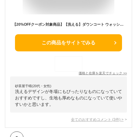
【20%OFFクーポン対象商品】【洗える】ダウンコート ウォッシャブル ダウンジャケット ロングコート 大きいサイズ ビッグシルエット ゆったり 50代 40代 30代 アウター レディース 大人 黒白 上品 防寒 体型カバー 秋冬 ロングダウン きれいめ 即日発送 プレゼント ギフト
この商品をサイトでみる
価格と在庫を
楽天
でチェック
>>
砂茶屋千晴(20代・女性)
洗えるデザインが冬場にもぴったりなものになっていて
おすすめですし、生地も厚めなものになっていて使いや
すいかと思います。
全てのおすすめコメント
(
3
件)
>