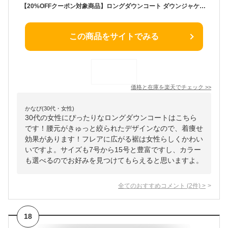
【20%OFFクーポン対象商品】ロングダウンコート ダウンジャケット ロングダウン アウター 上着 ロングコート ファー レディース 50代 40代 30代 ミセス 秋 冬 大きいサイズ 上品 防寒 ロング丈 暖かい 黒 紺 通勤 きれいめ 体型カバー 細見え 即日発送 プレゼント ギフト
この商品をサイトでみる
価格と在庫を
楽天
でチェック
>>
かなぴ(30代・女性)
30代の女性にぴったりなロングダウンコートはこちら
です！腰元がきゅっと絞られたデザインなので、着痩せ
効果があります！フレアに広がる裾は女性らしくかわい
いですよ。サイズも7号から15号と豊富ですし、カラー
も選べるのでお好みを見つけてもらえると思いますよ。
全てのおすすめコメント
(
2
件)
>
18