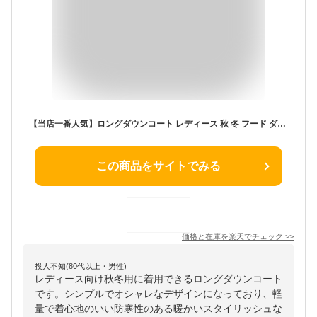
【当店一番人気】ロングダウンコート レディース 秋 冬 フード ダウンコート ロング きれいめ 軽量 コート 抜け感 おしゃれ 上品 美シルエット スタイリッシュ 保温性 防寒 30代 40代 50代 60代 ※ 薄手ではありません
この商品をサイトでみる
価格と在庫を
楽天
でチェック
>>
投人不知(80代以上・男性)
レディース向け秋冬用に着用できるロングダウンコート
です。シンプルでオシャレなデザインになっており、軽
量で着心地のいい防寒性のある暖かいスタイリッシュな