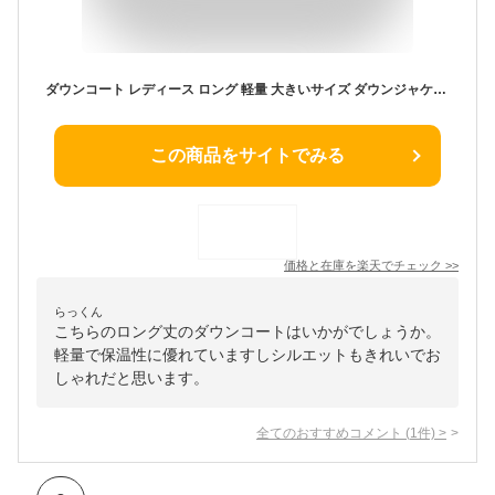
ダウンコート レディース ロング 軽量 大きいサイズ ダウンジャケット 細見え コート フォックスファー ウール アウター ロング丈 ダウン90% きれいめ 20代 30代 40代 50代 60代 オリジナル 秋 冬 [NO.9-530]
この商品をサイトでみる
価格と在庫を
楽天
でチェック
>>
らっくん
こちらのロング丈のダウンコートはいかがでしょうか。
軽量で保温性に優れていますしシルエットもきれいでお
しゃれだと思います。
全てのおすすめコメント
(
1
件)
>