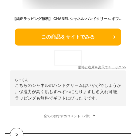
【純正ラッピング無料】 CHANEL シャネル ハンドクリーム ギフト 名入れ ラ クレーム マン リッシュ コスメ 美白 美容 ハンドケア 化粧品 ブランド ラッピング スキンケア 2024 正規品 新品 女性 誕生日 ギフト
この商品をサイトでみる
価格と在庫を
楽天
でチェック
>>
らっくん
こちらのシャネルのハンドクリームはいかがでしょうか
。保湿力が高く肌もすべすべになりますし名入れ可能、
ラッピングも無料でギフトにぴったりです。
全てのおすすめコメント（2件）
5