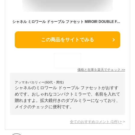
シャネル ミロワール ドゥーブル ファセット MIROIR DOUBLE FACETTES ダブルミラーコンパクト コンパクトミラー ショップ袋付 名入れ CHANEL レディース ブランド おしゃれ かわいい 正規品 新品 ギフト 母の日 ギフト
この商品をサイトでみる
価格と在庫を
楽天
でチェック
>>
アッマネバカリィー(60代・男性)
シャネルのミロワール ドゥーブル ファセットがおすす
めです。おしゃれなコンパクトミラーで、名前を入れて
贈れますよ。拡大鏡付きのダブルミラーになっており、
メイクのチェックに便利です。
全てのおすすめコメント
(
1
件)
>