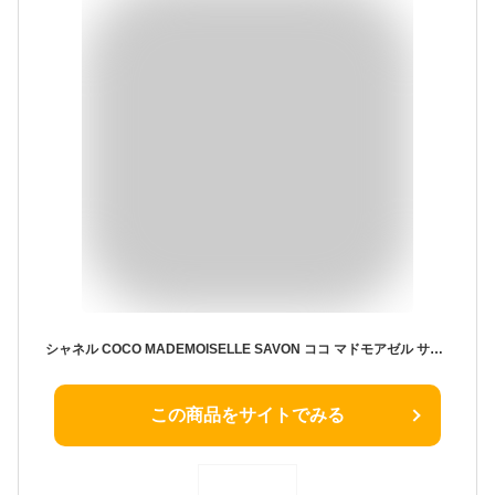
シャネル COCO MADEMOISELLE SAVON ココ マドモアゼル サヴォン 石鹸 洗顔 ショップ袋付 CHANEL レディース ブランド おしゃれ かわいい 正規品 新品 ギフト プレゼント
この商品をサイトでみる