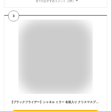
全てのおすすめコメント（2件）
3
【ブラックフライデー】シャネル ミラー 名前入り クリスマスプレゼント 女性 ミロワール ドゥーブル ファセット シャネル ミラー 名入れ デザインプリント 誕生日プレゼント プレゼント 誕生日 chanel ミラー 折りたたみ 名前入れ ギフト CHANEL クリスマスコフレ 2024