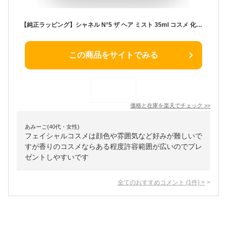
【純正ラッピング】シャネル N°5 ザ ヘア ミスト 35ml コスメ 化粧品 ヘアケア no.5 ナンバーファイブ 髪の毛 香水 フレグランス いい香り CHANEL メンズ レディース ブランド 正規品 新品 ギフト クリスマスプレゼント 2024 女性 デパコス
この商品をサイトでみる
価格と在庫を
楽天
でチェック
>>
あみーご(40代・女性)
フェイシャルコスメは顔色や雰囲気など好みが難しいで
すが香りのコスメならある程度許容範囲が広いのでプレ
ゼントしやすいです
全てのおすすめコメント
(
1
件)
>