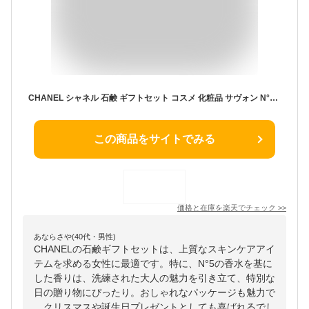
CHANEL シャネル 石鹸 ギフトセット コスメ 化粧品 サヴォン N°5 ナンバーファイブ 香水 ローオードゥトワレット せっけん 石けん ソープ バスグッズ スキンケア ローズ レディース ブランド クリスマスプレゼント おしゃれ 新品 正規品 女性 誕生日
この商品をサイトでみる
価格と在庫を
楽天
でチェック
>>
あならさや(40代・男性)
CHANELの石鹸ギフトセットは、上質なスキンケアアイ
テムを求める女性に最適です。特に、N°5の香水を基に
した香りは、洗練された大人の魅力を引き立て、特別な
日の贈り物にぴったり。おしゃれなパッケージも魅力で
、クリスマスや誕生日プレゼントとしても喜ばれるでし