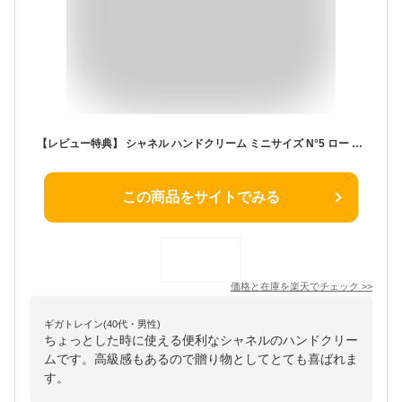
【レビュー特典】 シャネル ハンドクリーム ミニサイズ N°5 ロー コスメ 美白 美容 ケア 保湿 乾燥対策 限定 コスメ 化粧品 卵型 CHANEL レディース ブランド ギフト ラッピング プレゼント メンズ 2024 [S] スキンケア
この商品をサイトでみる
価格と在庫を
楽天
でチェック
>>
ギガトレイン(40代・男性)
ちょっとした時に使える便利なシャネルのハンドクリー
ムです。高級感もあるので贈り物としてとても喜ばれま
す。