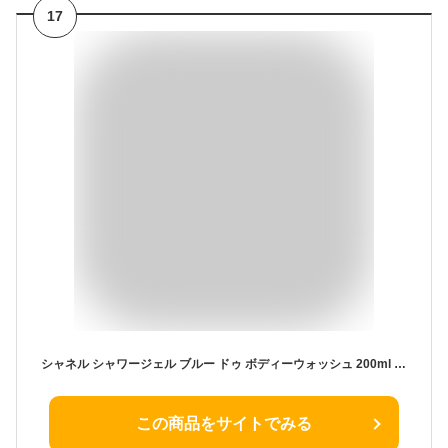
17
シャネル シャワージェル ブルー ドゥ ボディーウォッシュ 200ml ボディ ソープ 化粧品 ブルードゥシャネル メンズ 香水 フレグランス ボディウォッシュ 石鹸 石けん せっけん バスソープ CHANEL 正規品 新品 ギフト 通販 誕生日プレゼント
この商品をサイトでみる