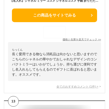
【名入れ】シャネル ミラー コスメ シャネルコスメ 手鏡 折りたたみ コンパクトミラー ダブルミラー ミロワール ドゥーブル ファセット ブラック CHANEL 正規品 ブランド 新品 2023 ギフト
この商品をサイトでみる
価格と在庫を
楽天
でチェック
>>
らっくん
長く愛用できる物なら消耗品は向かないと思いますので
こちらのシャネルの華やかでおしゃれなデザインのコン
パクトミラーはいかがでしょうか。持ち運びに便利です
し名入れもしてもらえるのでギフトに喜ばれると思いま
す。オススメです。
全てのおすすめコメント
(
1
件)
>
13