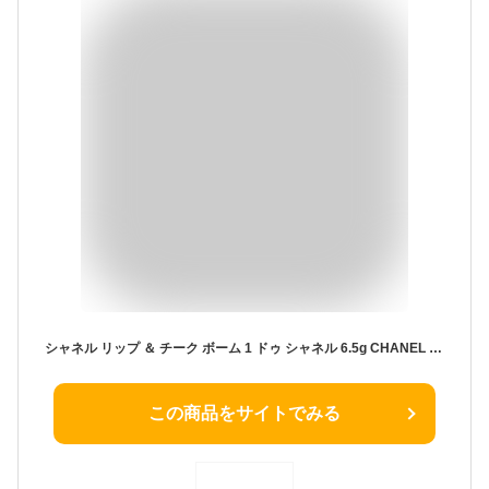
シャネル リップ ＆ チーク ボーム 1 ドゥ シャネル 6.5g CHANEL 口紅 赤 血色 ブラウン リップ＆チーク カラー レッド カメリア 新品 新作 ブランド プレゼント ギフト
この商品をサイトでみる