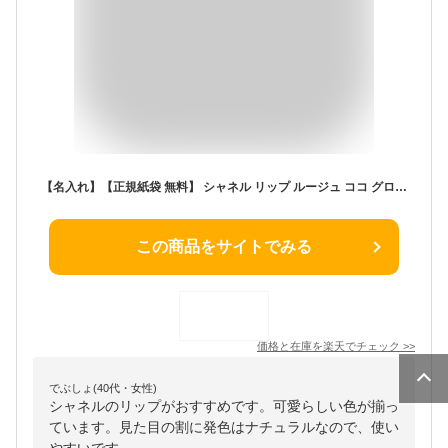
【名入れ】【正規紙袋 無料】 シャネル リップ ルージュ ココ グロス コスメ 化粧品 シャネルコスメ 口紅 落ちない 落ちにくい リップ リップグロス CHANEL Y2K メイク 正規品 ブランド 新品 2024年 ギフト 誕生日プレゼント 通販 ギフト プレゼント
この商品をサイトでみる
価格と在庫を
楽天
でチェック
>>
でぶしょ(40代・女性)
シャネルのリップがおすすめです。可愛らしい色が揃っ
ています。見た目の割に発色はナチュラルなので、使い