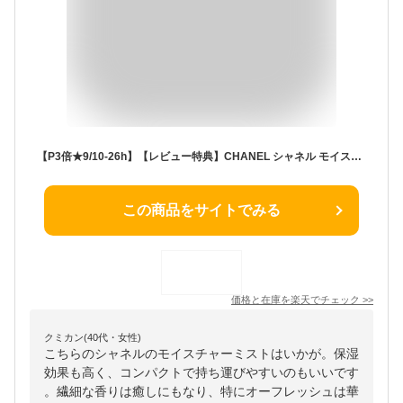
【P3倍★9/10-26h】【レビュー特典】CHANEL シャネル モイスチャー ミスト 100ml チャンス オー タンドゥル オーフレッシュ コスメ 化粧品 ボディケア 保湿 メンズ レディース ブランド 新品 正規品 ギフト プレゼント デパコス
この商品をサイトでみる
価格と在庫を
楽天
でチェック
>>
クミカン(40代・女性)
こちらのシャネルのモイスチャーミストはいかが。保湿
効果も高く、コンパクトで持ち運びやすいのもいいです
。繊細な香りは癒しにもなり、特にオーフレッシュは華