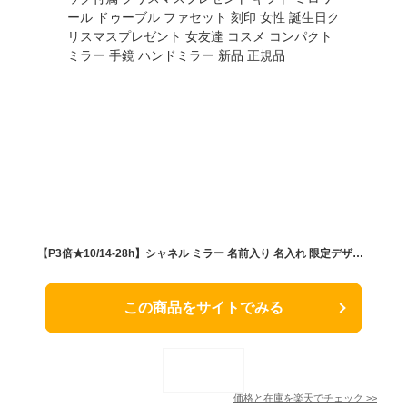
【P3倍★10/14-28h】シャネル ミラー 名前入り 名入れ 限定デザイン CHANEL ショップバッグ付属 クリスマスプレゼント ギフト ミロワール ドゥーブル ファセット 刻印 女性 誕生日クリスマスプレゼント 女友達 コスメ コンパクトミラー 手鏡 ハンドミラー 新品 正規品
この商品をサイトでみる
価格と在庫を
楽天
でチェック
>>