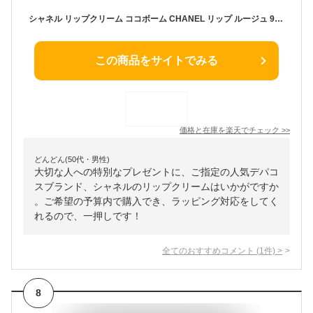
シャネル リップクリーム ココボーム CHANEL リップ ルージュ 912 ドリーミーホワイト プレゼント リップスティック グロス ブランド 純正 ラッピング メッセージ カード
この商品をサイトでみる
価格と在庫を
楽天
でチェック
>>
どんどん(50代・男性)
大切な人への特別なプレゼントに、ご指定の人気デパコ
スブランド、シャネルのリップクリームはいかがですか
。ご希望の予算内で購入でき、ラッピング対応をしてく
れるので、一押しです！
全てのおすすめコメント
(
1
件)
>
8