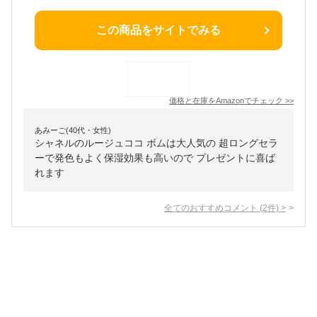
この商品をサイトでみる
価格と在庫を
Amazon
でチェック
>>
あみーご(40代・女性)
シャネルのルージュココ ボムは大人気の 超ロングセラ
ーで発色もよく保湿効果も高いので プレゼントに喜ば
れます
全てのおすすめコメント
(
2
件)
>