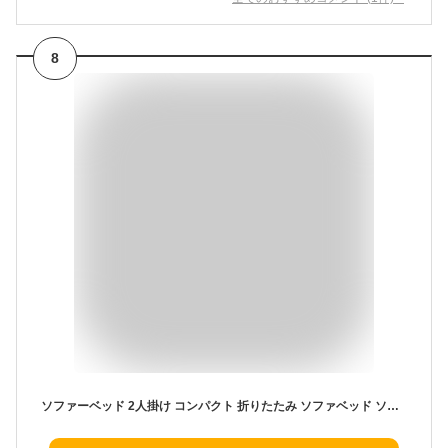
8
ソファーベッド 2人掛け コンパクト 折りたたみ ソファベッド ソファーベット ソファー ソファ 二人掛け 3人掛け オットマン リクライニング 韓国インテリア ローソファ フロアソファ 分割 三人掛け ローソファー スタイリッシュソファベッド