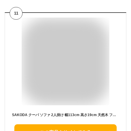
11
SAKODA クーバ ソファ 2人掛け 幅113cm 高さ19cm 天然木 ファブリック コンパクト かんたん組立 北欧 シンプル 二人掛け 二人がけ ソファー sofa kuba (ベージュ)