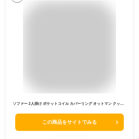
ソファー 2人掛け ポケットコイル カバーリング オットマン クッション付き 木脚 カウチソファ ソファ 2人掛け 3人掛け 2人掛けソファ ソファーベッド L字 コーナー ソファ 二人掛け 三人掛け 2人がけソファー ローソファ あぐら 北欧 シンプル ファブリック SAKODA リレミト
この商品をサイトでみる