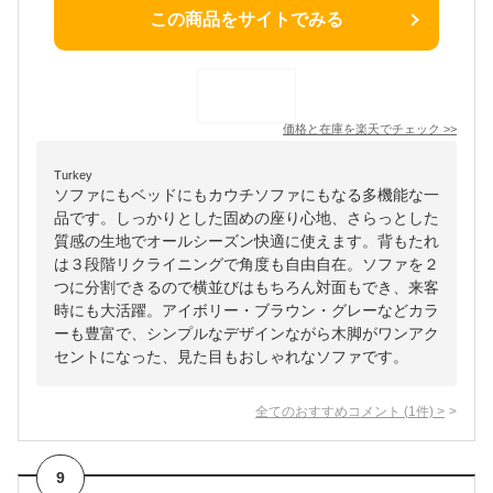
この商品をサイトでみる
価格と在庫を
楽天
でチェック
>>
Turkey
ソファにもベッドにもカウチソファにもなる多機能な一
品です。しっかりとした固めの座り心地、さらっとした
質感の生地でオールシーズン快適に使えます。背もたれ
は３段階リクライニングで角度も自由自在。ソファを２
つに分割できるので横並びはもちろん対面もでき、来客
時にも大活躍。アイボリー・ブラウン・グレーなどカラ
ーも豊富で、シンプルなデザインながら木脚がワンアク
セントになった、見た目もおしゃれなソファです。
全てのおすすめコメント
(
1
件)
>
9