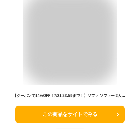
【クーポンで14%OFF！7/21 23:59まで！】ソファ ソファー 2人掛けソファ 2人掛けソファー 2人掛け 2P 二人掛け 北欧 おしゃれ コンパクト 省スペース I字 韓国 インテリア 幅110cm ローソファ ローソファー I字型 sofa 合皮 レザー 皮 革
この商品をサイトでみる