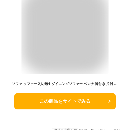
ソファ ソファー 2人掛け ダイニングソファー ベンチ 脚付き 片肘 シンプル おしゃれ コンパクト ゴールド 金脚 日本製 送料無料
この商品をサイトでみる