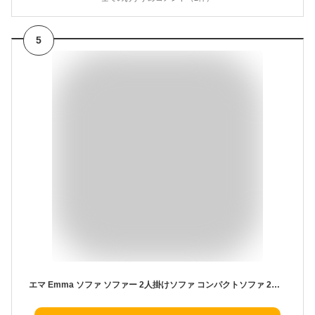
5
エマ Emma ソファ ソファー 2人掛けソファ コンパクトソファ 2人掛けソファー 2人掛け 一人用 2.5人掛け 二人掛け 北欧 ローソファー コンパクトソファー 一人暮らし ポケット付き 収納付き おしゃれ ファブリック コンパクト テレワーク