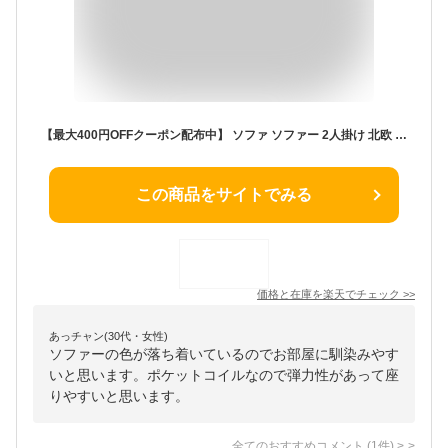
【最大400円OFFクーポン配布中】 ソファ ソファー 2人掛け 北欧 ローソファー カウチソファ おしゃれ かわいい カフェ風 ポケットコイル レトロ ブラック 黒 グレー ミッドセンチュリー 西海岸 シンプル レザー 二人掛け 2.5Pソファ LAURU〔ラウル〕
この商品をサイトでみる
価格と在庫を
楽天
でチェック
>>
あっチャン(30代・女性)
ソファーの色が落ち着いているのでお部屋に馴染みやす
いと思います。ポケットコイルなので弾力性があって座
りやすいと思います。
全てのおすすめコメント
(
1
件)
>