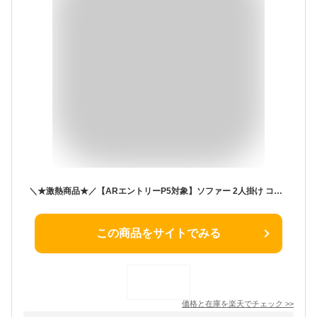
＼★激熱商品★／【ARエントリーP5対象】ソファー 2人掛け コンパクト 北欧 ローソファー 一人用 合皮 レザー インテリア 2人掛けソファ おしゃれ かわいい クッション 一人暮らし 二人掛け リビングソファー ワンルーム 1人掛け FBS-2P 新生活
この商品をサイトでみる
価格と在庫を
楽天
でチェック
>>