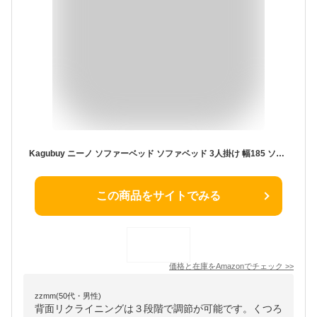
Kagubuy ニーノ ソファーベッド ソファベッド 3人掛け 幅185 ソファー ソファ ローソファー リクライニング 3人掛けソファー 2人掛けソファー テーブル付き おしゃれ 北欧 シンプル 一人暮らし 新生活 (ﾌﾞﾗｯｸ)
この商品をサイトでみる
価格と在庫を
Amazon
でチェック
>>
zzmm(50代・男性)
背面リクライニングは３段階で調節が可能です。くつろ