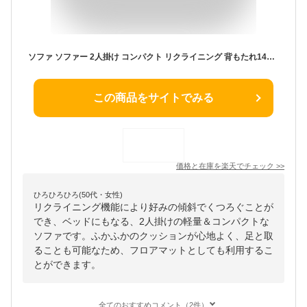
ソファ ソファー 2人掛け コンパクト リクライニング 背もたれ14段階調整 肘掛け6段階調整 天然木 2way 北欧 シンプル カウチソファ フロアソファ ローソファ 二人掛 一人掛け【送料無料】
この商品をサイトでみる
価格と在庫を
楽天
でチェック
>>
ひろひろひろ(50代・女性)
リクライニング機能により好みの傾斜でくつろぐことが
でき、ベッドにもなる、2人掛けの軽量＆コンパクトな
ソファです。ふかふかのクッションが心地よく、足と取
ることも可能なため、フロアマットとしても利用するこ
とができます。
全てのおすすめコメント（2件）