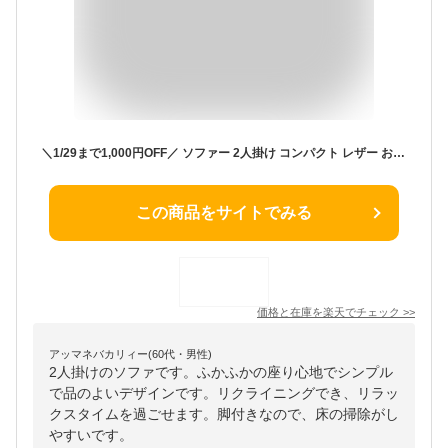
＼1/29まで1,000円OFF／ ソファー 2人掛け コンパクト レザー おしゃれ ソファ フロア 北欧 フロアソファー フロアソファー ローソファー ローソファー リクライニング ハイバック 二人掛け 1人掛け 一人掛け 韓国インテリア 韓国 合皮 ベロア 脚付ふかふかカウチソファ
この商品をサイトでみる
価格と在庫を
楽天
でチェック
>>
アッマネバカリィー(60代・男性)
2人掛けのソファです。ふかふかの座り心地でシンプル
で品のよいデザインです。リクライニングでき、リラッ
クスタイムを過ごせます。脚付きなので、床の掃除がし
やすいです。