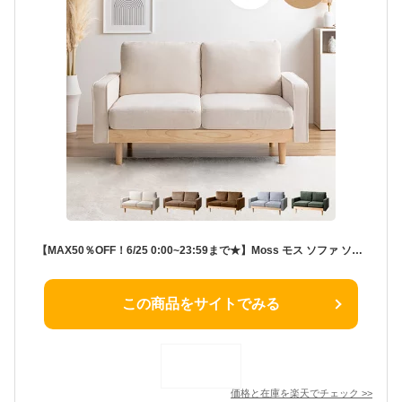
【MAX50％OFF！6/25 0:00~23:59まで★】Moss モス ソファ ソファー 2人掛け 二人掛け 2人用 二人用 2P ふたりがけ ロー ロータイプ 低い フロアソファ ローソファ I字 脚付き コンパクト 幅135 天然木 コーデュロイ ファブリック イス
この商品をサイトでみる
価格と在庫を
楽天
でチェック
>>