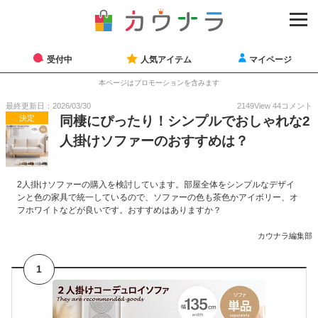
受付中
人気アイテム
マイページ
本ページはプロモーションを含みます
最終更新日：2026/03/30
2149
View
44
コメント
決定
同棲にぴったり！シンプルでおしゃれな2
人掛けソファーのおすすめは？
2人掛けソファーの購入を検討しています。部屋全体をシンプルなデザイ
ンと色の家具で統一しているので、ソファーの色も茶色かアイボリー、オ
フホワイトなどが良いです。おすすめはありますか？
カウナラ編集部
1