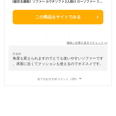
《超目玉価格》ソファー カウチソファ 2人掛け ローソファー リクライニング コンパクトソファ カウチ 北欧 シンプル 角度調整 2way ロータイプ ローソファ コンパクト 2人 二人掛け おしゃれ かわいい 可愛い 一人暮らし
この商品をサイトでみる
価格と在庫を
楽天
でチェック
>>
たなか
角度も変えられますのでとても使いやすいソファーです
。床面に近くてクッションも使えるのでオススメです。
全てのおすすめコメント（2件）