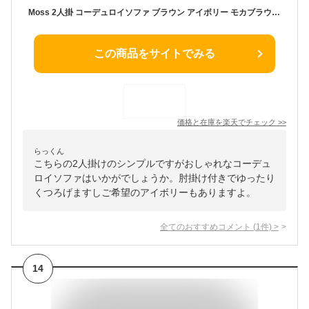
Moss 2人掛 コーデュロイソファ ブラウン アイボリー モカブラウン ソファー 2人掛け 二人掛け 2人掛けソファー 2P ローソファ コンパクト ファブリック コーデュロイ 肘掛け 肘付き クッション フロアソファ I字型 天然木 北欧 おしゃれ
この商品をサイトでみる
価格と在庫を
楽天
でチェック
>>
らっくん
こちらの2人掛けのシンプルですがおしゃれなコーデュ
ロイソファはいかがでしょうか。肘掛け付きでゆったり
くつろげますしご希望のアイボリーもありますよ。
全てのおすすめコメント
(
1
件)
>
14