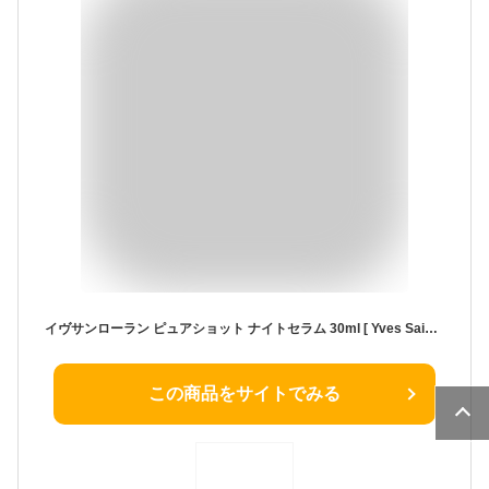
イヴサンローラン ピュアショット ナイトセラム 30ml [ Yves Saint Laurent ysl スキンケア 美容液 夜 用 モロッコ産 ムーンライトカクタス なめらか ツヤ 保湿 透明感 ]【 定形外 送料無料 】
この商品をサイトでみる