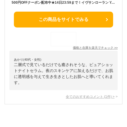
500円OFFクーポン配布中★14日23:59まで！イヴサンローラン Yves Saint Laurent ピュアショット ナイトセラム 30mL 美容液
この商品をサイトでみる
価格と在庫を
楽天
でチェック
>>
あかり(40代・女性)
二層式で見ているだけでも癒されそうな、ピュアショッ
トナイトセラム。夜のスキンケアに加えるだけで、お肌
に透明感を与えて生き生きとしたお肌へと導いてくれま
す。
全てのおすすめコメント
(
1
件)
>