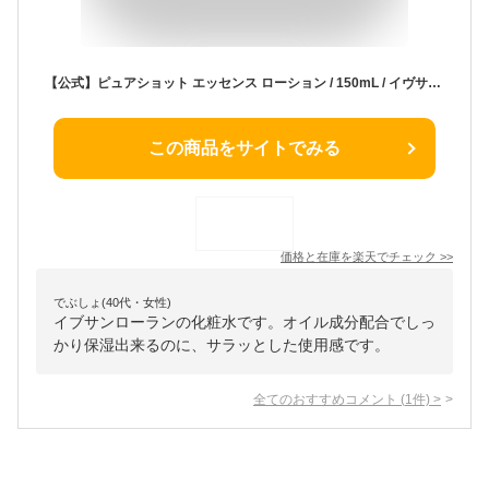
【公式】ピュアショット エッセンス ローション / 150mL / イヴサンローラン イブサンローラン ysl / スキンケア 化粧水 / 正規品 送料無料 / アルガンオイル オレンジブロッサム フローラル ツヤ 艶 透明感 ラッピング ギフト プレゼント
この商品をサイトでみる
価格と在庫を
楽天
でチェック
>>
でぶしょ(40代・女性)
イブサンローランの化粧水です。オイル成分配合でしっ
かり保湿出来るのに、サラッとした使用感です。
全てのおすすめコメント
(
1
件)
>