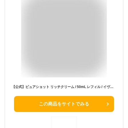
【公式】ピュアショット リッチクリーム / 50mL レフィル / イヴサンローラン イブサンローラン ysl / クリーム / 正規品 送料無料 / 潤い ハリ ふっくら 艶 輝き
この商品をサイトでみる