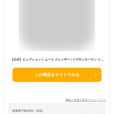
【公式】ピュアショット ムース クレンザー / イヴサンローラン イブサンローラン ysl / 洗顔 フォーム / 正規品 送料無料 / 新製品 ムース 透明感 洗浄力 敏感肌 デパコス ギフト プレゼント 妻 彼女 夫 彼 パートナー ラッピング
この商品をサイトでみる
価格と在庫を
楽天
でチェック
>>
砂茶屋千晴(20代・女性)