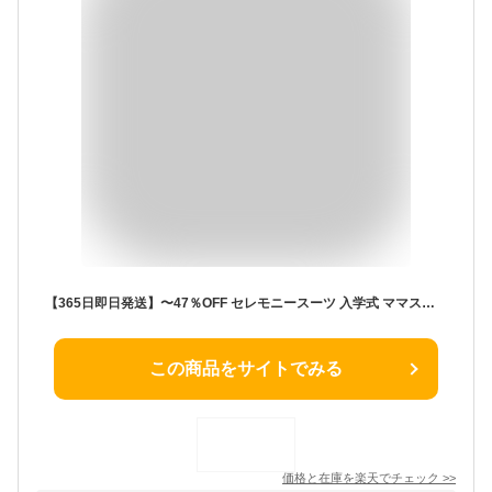
【365日即日発送】〜47％OFF セレモニースーツ 入学式 ママスーツ 卒業式 母親 パンツ セットアップ 入園式 卒園式 お宮参り 七五三 レディース フォーマル 黒 ネイビー カジュアル おしゃれ コーデ かっこいい 試着チケット対象
この商品をサイトでみる
価格と在庫を
楽天
でチェック
>>