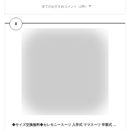
全てのおすすめコメント（2件）
8
◆サイズ交換無料◆セレモニースーツ 入学式 ママスーツ 卒業式 スーツ レディース パンツスーツ フォーマルスーツ パンツ ジャケット セットアップ 洗える 大きいサイズ 低身長 高身長 通勤 オフィス ビジネス ママ 母 母親 祖母 服装