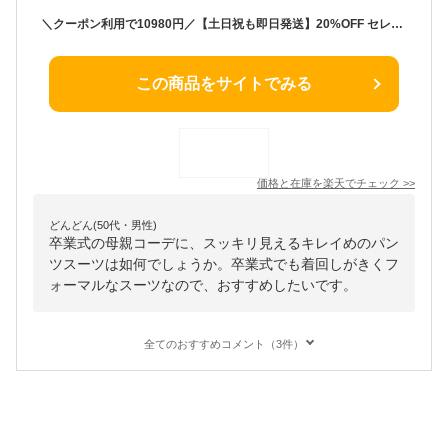
＼クーポン利用で10980円／【土日祝も即日発送】20%OFF セレモニースーツ 入学式 ママスーツ 卒業式 スーツ 母親 3点セット パンツ セットアップ 入園式 卒園式 お宮参り 七五三 レディース フォーマル 黒 ネイビー カジュアル おしゃれ コーデ かっこいい 試着チケット対象
この商品をサイトでみる
価格と在庫を
楽天
でチェック
>>
どんどん(50代・男性)
卒業式の母親コーデに、スッキリ見えるキレイめのパン
ツスーツは如何でしょうか。卒業式でも着回しがきくフ
ォーマルなスーツなので、おすすめしたいです。
全てのおすすめコメント（3件）