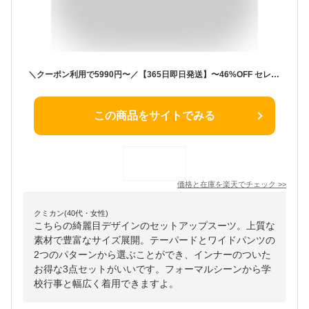
＼クーポン利用で5990円〜／【365日即日発送】〜46%OFF セレモニースーツ 入学式 ママスーツ 卒業式 スーツ 母親 3点セット パンツ セットアップ 入園式 卒園式 お宮参り レディース フォーマル 黒 ネイビー カジュアル おしゃれ コーデ かっこいい 試着チケット対象
この商品をサイトでみる
価格と在庫を
楽天
でチェック
>>
クミカン(40代・女性)
こちらの綺麗目デザインのセットアップスーツ。上質な
素材で豊富なサイズ展開。テーパードとワイドパンツの
2つのパターンから選ぶことができ、インナーのついた
お得な3点セットがいいです。フォーマルシーンから学
校行事と幅広く着用できますよ。