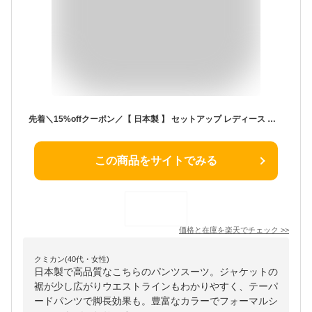
先着＼15%offクーポン／【 日本製 】 セットアップ レディース 秋冬 パンツスーツ ペプラム 七五三 卒業式 40代 30代 顔合わせ 母親 服装 50代 入学式 ママスーツ 母 フォーマル セレモニー お宮参り 【モナルーチェペプラムPOスティックPTセット】＜8010S5302＞
この商品をサイトでみる
価格と在庫を
楽天
でチェック
>>
クミカン(40代・女性)
日本製で高品質なこちらのパンツスーツ。ジャケットの
裾が少し広がりウエストラインもわかりやすく、テーパ
ードパンツで脚長効果も。豊富なカラーでフォーマルシ