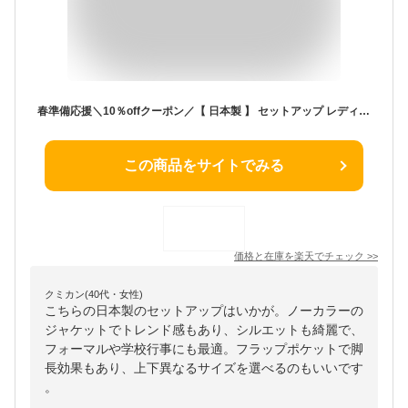
春準備応援＼10％offクーポン／【 日本製 】 セットアップ レディース 秋冬 春 きれいめ パンツスーツ 入学式 ママスーツ 卒業式 40代 30代 顔合わせ 母親 服装 50代 セレモニー フォーマル 大きいサイズ 【モナルーチェJKスティックPTセットアップ】＜8009S5302＞
この商品をサイトでみる
価格と在庫を
楽天
でチェック
>>
クミカン(40代・女性)
こちらの日本製のセットアップはいかが。ノーカラーの
ジャケットでトレンド感もあり、シルエットも綺麗で、
フォーマルや学校行事にも最適。フラップポケットで脚
長効果もあり、上下異なるサイズを選べるのもいいです
。