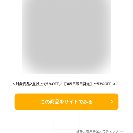
＼対象商品2点以上で5％OFF／【365日即日発送】〜53%OFF スーツ レディース 夏 大きいサイズ ビジネススーツ セットアップ 洗える ストレッチ パンツスーツ ロングジャケット 春秋冬 30代 40代 50代 通勤 面接 セレモニー オフィス 試着チケット対象
この商品をサイトでみる
価格と在庫を
楽天
でチェック
>>