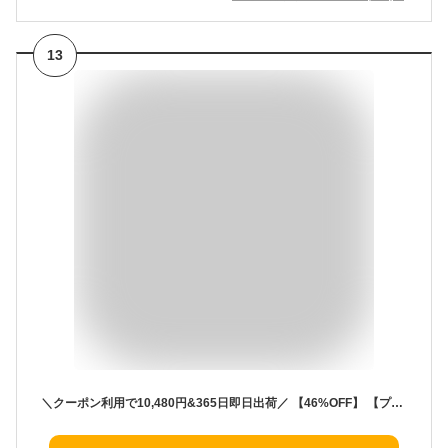
13
＼クーポン利用で10,480円&365日即日出荷／ 【46%OFF】 【プレゼント付き】 スーツ レディース セレモニー フォーマル ママスーツ ストレッチ 洗える パンツ ビジネス オフィス ネイビー 黒 大きいサイズ 入学式 入園式 卒業式 卒園式 試着チケット対象