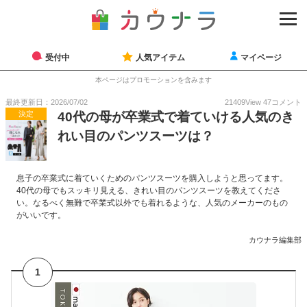
受付中
人気アイテム
マイページ
本ページはプロモーションを含みます
最終更新日：2026/07/02
21409
View
47
コメント
決定
40代の母が卒業式で着ていける人気のき
れい目のパンツスーツは？
息子の卒業式に着ていくためのパンツスーツを購入しようと思ってます。
40代の母でもスッキリ見える、きれい目のパンツスーツを教えてくださ
い。なるべく無難で卒業式以外でも着れるような、人気のメーカーのもの
がいいです。
カウナラ編集部
1