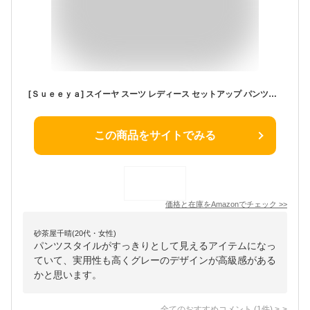
[Ｓｕｅｅｙａ] スイーヤ スーツ レディース セットアップ パンツスーツ ジャケット リクルート ビジネス 事務服 フオ一マル 女性らしい おしゃれ オフィス 大きいサイズ 卒業式 母 秋 冬 春
この商品をサイトでみる
価格と在庫を
Amazon
でチェック
>>
砂茶屋千晴(20代・女性)
パンツスタイルがすっきりとして見えるアイテムになっ
ていて、実用性も高くグレーのデザインが高級感がある
かと思います。
全てのおすすめコメント
(
1
件)
>