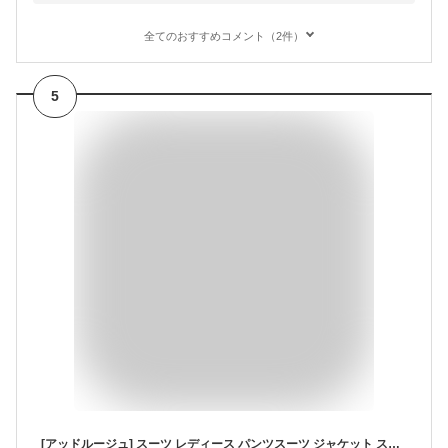
全てのおすすめコメント（2件）
5
[アッドルージュ] スーツ レディース パンツスーツ ジャケット ストレッチ 入学式 卒業式 入園式 卒園式 母 ママ セレモニー フォーマル 【t5260】 ブラックミックス×ブラック 15号ABR