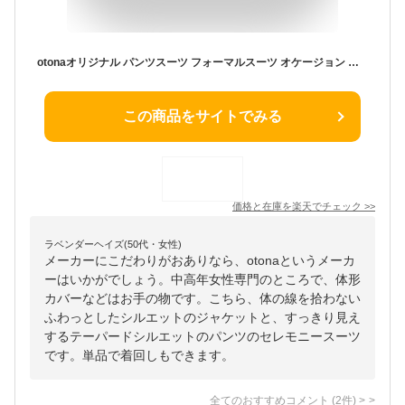
otonaオリジナル パンツスーツ フォーマルスーツ オケージョン セレモニースーツ レディース ネイビー 春 夏 秋 冬 オールシーズン 入学式 卒業式 入卒式 人と差のつく変形デザイン セレモニーでもオフィスでも疲れないパンツスーツ 4/16
この商品をサイトでみる
価格と在庫を
楽天
でチェック
>>
ラベンダーヘイズ(50代・女性)
メーカーにこだわりがおありなら、otonaというメーカ
ーはいかがでしょう。中高年女性専門のところで、体形
カバーなどはお手の物です。こちら、体の線を拾わない
ふわっとしたシルエットのジャケットと、すっきり見え
するテーパードシルエットのパンツのセレモニースーツ
です。単品で着回しもできます。
全てのおすすめコメント
(
2
件)
>