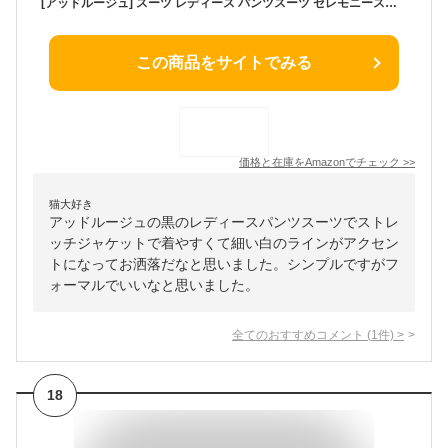
[アッドルージュ] スーツ レディース パンツスーツ セレモニースーツ ストレッチ ジャケット 【t5290】 ブラック×ブラック 9号
この商品をサイトでみる
価格と在庫を
Amazon
でチェック
>>
猫大好き
アッドルージュの黒のレディースパンツスーツでストレ
ッチジャケットで着やすくて細い白のラインがアクセン
トになってお洒落だなと思いました。シンプルですがフ
ォーマルでいいなと思いました。
全てのおすすめコメント
(
1
件)
>
18