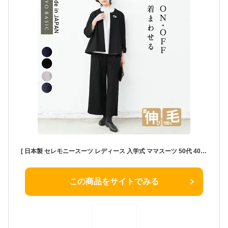
[ 日本製 セレモニースーツ レディース 入学式 ママスーツ 50代 40代 ] 圧縮ウール100% こなれジャケット + ワイドパンツ 2点セット / 卒業式 パンツスーツ セットアップ フォーマル 母親 服装 おしゃれ パンツ 50代母 体型カバー
この商品をサイトでみる