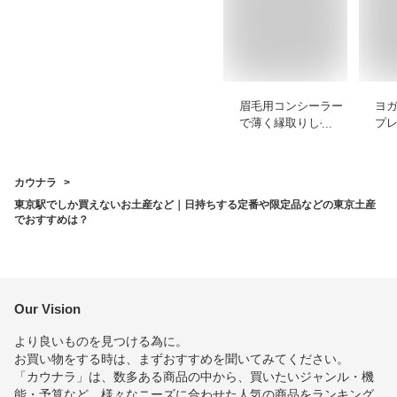
眉毛用コンシーラー
ヨ
で薄く縁取りしやす
プ
いプチプラなどのお
も
すすめを教えてくだ
ゃ
さい
め
カウナラ
東京駅でしか買えないお土産など｜日持ちする定番や限定品などの東京土産
でおすすめは？
Our Vision
より良いものを見つける為に。
お買い物をする時は、まずおすすめを聞いてみてください。
「カウナラ」は、数多ある商品の中から、買いたいジャンル・機
能・予算など、様々なニーズに合わせた人気の商品をランキング