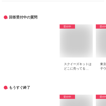
回答受付中の質問
受付中
受付
スクイーズキットは
東
どこに売ってる？手
子
作りでもちもち触感
の
になるもののおすす
す
めを教えてくださ
い。
もうすぐ終了
受付中
受付