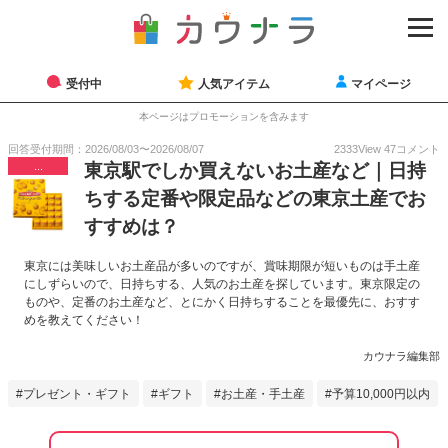
受付中
人気アイテム
マイページ
本ページはプロモーションを含みます
回答受付期間：
2026/08/03
〜
2026/08/07
2333
View
47
コメント
...
東京駅でしか買えないお土産など｜日持
ちする定番や限定品などの東京土産でお
すすめは？
東京には美味しいお土産品が多いのですが、賞味期限が短いものは手土産
にしずらいので、日持ちする、人気のお土産を探しています。東京限定の
ものや、定番のお土産など、とにかく日持ちすることを最優先に、おすす
めを教えてください！
カウナラ編集部
プレゼント・ギフト
ギフト
お土産・手土産
予算10,000円以内