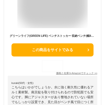
グリーンライフ(GREEN LIFE) ベンチストッカー 収納ベンチ(幅84×奥行36.5×高さ32cm 座面耐荷重100㎏)物置 屋外収納 ボックス 倉庫 縁台 屋外 ベランダ 収納 サビにくいアルミ製 ステップ 踏み台 AFS-84N
この商品をサイトでみる
価格と在庫を
Amazon
でチェック
>>
kuraki(50代・女性)
こちらはいかがでしょうか。水に強く耐久性に優れるア
ルミ素材製。南京錠を取り付けられるので防犯面でも安
心です。脚にアジャスターがあり整地されていない場所
でもしっかり設置でき、見た目がベンチ風で目につく所