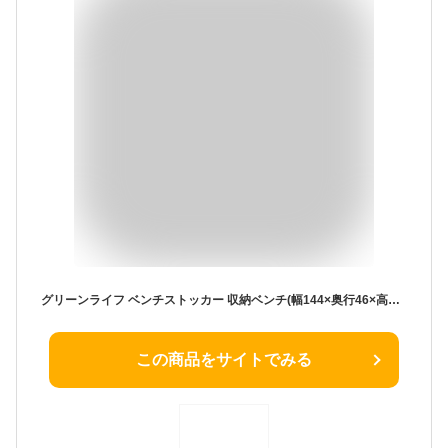
グリーンライフ ベンチストッカー 収納ベンチ(幅144×奥行46×高さ48.5cm 座面耐荷重100㎏)物置 倉庫 縁台 屋外 ベランダ 収納 サビにくいアルミ製 長物収納 大型ブラウン ABS-144N
この商品をサイトでみる