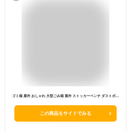
ゴミ箱 屋外 おしゃれ 大型ごみ箱 屋外 ストッカーベンチ ダストボックス大型 ベンチ マルチストレージボックス 屋外 収納 ベンチストッカー 大量収納 庭 玄関 宅配ボックス ゴミ箱大容量 物置 屋内ストッカー ポリ缶 屋外 ベランダ収納 新生活
この商品をサイトでみる