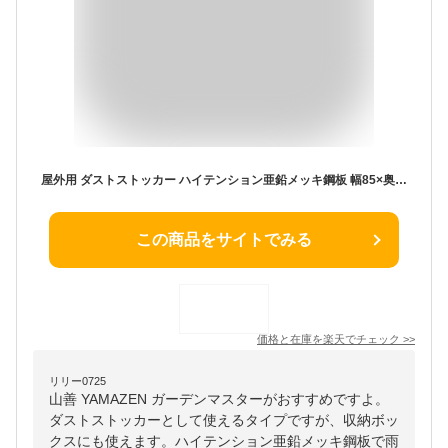
屋外用 ダストストッカー ハイテンション亜鉛メッキ鋼板 幅85×奥行49×高さ70cm 45Lゴミ袋×3個対応 アジャスター付き DB-80 屋外ストッカー ダストストッカー 屋外用ゴミ箱 ゴミステーション おしゃれ 山善 YAMAZEN ガーデンマスター 【送料無料】
この商品をサイトでみる
価格と在庫を
楽天
でチェック
>>
リリー0725
山善 YAMAZEN ガーデンマスターがおすすめですよ。
ダストストッカーとして使えるタイプですが、収納ボッ
クスにも使えます。ハイテンション亜鉛メッキ鋼板で雨