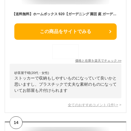
【送料無料】ホームボックス 920【ガーデニング 園芸 庭 ガーデン 剪定 畑 農業 農作業 プラスチック製 ベランダ 玄関 屋外 屋内 収納ボックス ストッカー 収納庫 灯油タンク ポリタンク おしゃれ フタ付き プラスチック 頑丈 丈夫】
この商品をサイトでみる
価格と在庫を
楽天
でチェック
>>
砂茶屋千晴(20代・女性)
ストッカーで収納もしやすいものになっていて良いかと
思いますし、プラスチックで丈夫な素材のものになって
いてお部屋も片付けられます
全てのおすすめコメント
(
1
件)
>
14