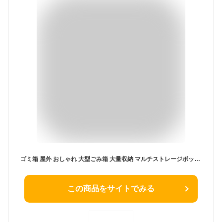
ゴミ箱 屋外 おしゃれ 大型ごみ箱 大量収納 マルチストレージボックス ベンチストッカー 屋外収納ボックス 収納庫 ベンチストッカー 屋外 防水 宅配ボックス ゴミ箱大容量 大型 ストッカー 物置 ポリ缶 屋外収納BOX 新生活 ダストボックス大型
この商品をサイトでみる