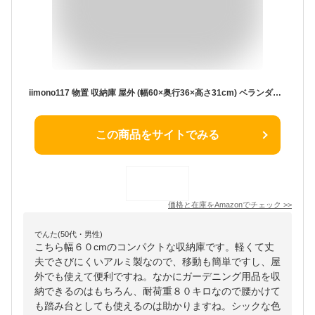
iimono117 物置 収納庫 屋外 (幅60×奥行36×高さ31cm) ベランダ収納 ベランダストッカー 倉庫 ボックス付きベンチ アルミ 踏み台 ステップ 庭 玄関 台 組み合わせ自由 大型収納ボックス 庭 ベランダ 収納 おしゃれ
この商品をサイトでみる
価格と在庫を
Amazon
でチェック
>>
でんた(50代・男性)
こちら幅６０cmのコンパクトな収納庫です。軽くて丈
夫でさびにくいアルミ製なので、移動も簡単ですし、屋
外でも使えて便利ですね。なかにガーデニング用品を収
納できるのはもちろん、耐荷重８０キロなので腰かけて
も踏み台としても使えるのは助かりますね。シックな色