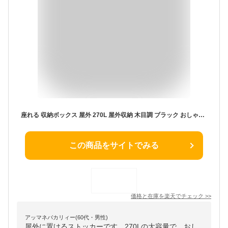
座れる 収納ボックス 屋外 270L 屋外収納 木目調 ブラック おしゃれ 幅109 奥行51.5 高さ55 cm 収納ベンチ 耐荷重 100kg 防水 鍵穴付 屋外物置 ベンチ ストッカー 大容量 収納庫 宅配ボックス 縁台 腰掛け
この商品をサイトでみる
価格と在庫を
楽天
でチェック
>>
アッマネバカリィー(60代・男性)
屋外に置けるストッカーです。270Lの大容量で、おし