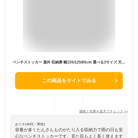
ベンチストッカー 屋外 収納庫 幅155/125/85cm 選べる3サイズ 天板耐荷重100kg マルチストッカー 物置 スチール収納庫 屋外収納庫 灯油缶収納 ガーデンベンチ おしゃれ 屋外ゴミ箱 ダストストッカー ペールストッカー山善 YAMAZEN ガーデンマスター 【送料無料】
この商品をサイトでみる
価格と在庫を
楽天
でチェック
>>
おツナ(40代・男性)
容量が多くたんさんものがたり入る収納力で雨の日も安
心なベンチストッカーです。見た目もよく長く使えます