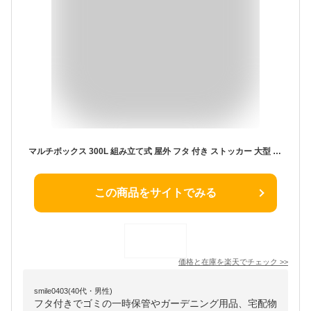
マルチボックス 300L 組み立て式 屋外 フタ 付き ストッカー 大型 大容量 収納ボックス 物置 物置き 小型 薄型 ゴミ箱 ゴミステーション 収納庫 ゴミ箱 ベランダ 防水 蓋 物入れ 大型宅配便 ガーデニング用品収納 野外収納
この商品をサイトでみる
価格と在庫を
楽天
でチェック
>>
smile0403(40代・男性)
フタ付きでゴミの一時保管やガーデニング用品、宅配物