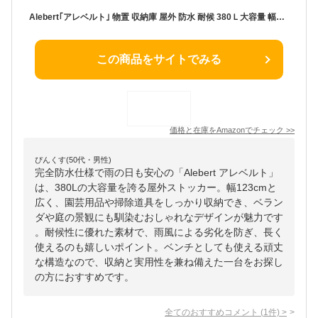
Alebert｢アレベルト｣ 物置 収納庫 屋外 防水 耐候 380Ｌ大容量 幅123*奥行57*高さ62cm ベランダ収納 大型物置 倉庫 ベランダストッカー 屋外収納 ガーデン収納 ベンチ コンテナ ガーデン/庭/ベランダ 収納 大容量 おしゃれ (ブラック, 380L)
この商品をサイトでみる
価格と在庫を
Amazon
でチェック
>>
ぴんくす(50代・男性)
完全防水仕様で雨の日も安心の「Alebert アレベルト」
は、380Lの大容量を誇る屋外ストッカー。幅123cmと
広く、園芸用品や掃除道具をしっかり収納でき、ベラン
ダや庭の景観にも馴染むおしゃれなデザインが魅力です
。耐候性に優れた素材で、雨風による劣化を防ぎ、長く
使えるのも嬉しいポイント。ベンチとしても使える頑丈
な構造なので、収納と実用性を兼ね備えた一台をお探し
の方におすすめです。
全てのおすすめコメント
(
1
件)
>