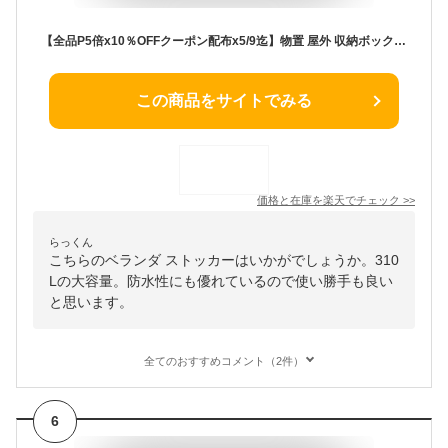
【全品P5倍x10％OFFクーポン配布x5/9迄】物置 屋外 収納ボックス 収納 310L ベランダ ストッカー 屋外収納庫 大型 収納ボックス アウトドア収納 防水 耐候 ガーデン/ブールサイド/庭/ベランダ ツールとクッション収納可能 大容量 おしゃれ
この商品をサイトでみる
価格と在庫を
楽天
でチェック
>>
らっくん
こちらのベランダ ストッカーはいかがでしょうか。310
Lの大容量。防水性にも優れているので使い勝手も良い
と思います。
全てのおすすめコメント（2件）
6