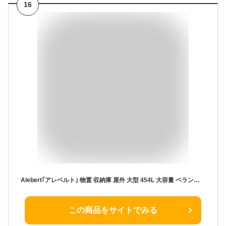
16
Alebert｢アレベルト｣ 物置 収納庫 屋外 大型 454L 大容量 ベランダ収納 倉庫 ベランダストッカー 屋外収納 コンテナ 大型収納ボックス 室外収納 防水/耐久/耐熱 アウトドア収納 おしゃれ 幅132*奥行き61*高さ65cm (ブラック, 容量454L)
この商品をサイトでみる