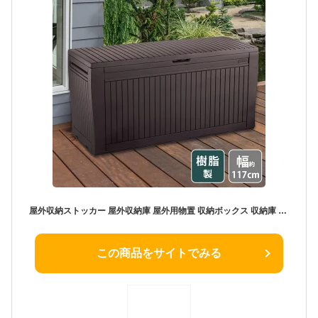
屋外収納ストッカー 屋外収納庫 屋外用物置 収納ボックス 収納庫 ストレージ コンテナ ボックス 物置 樹脂製 防水 座れる収納 おしゃれ 海外風 大きい 大型 大容量 ベランダ 収納 庭 玄関 雨、水に強い 道具入れ 庭 収納庫 保管庫
この商品をサイトでみる