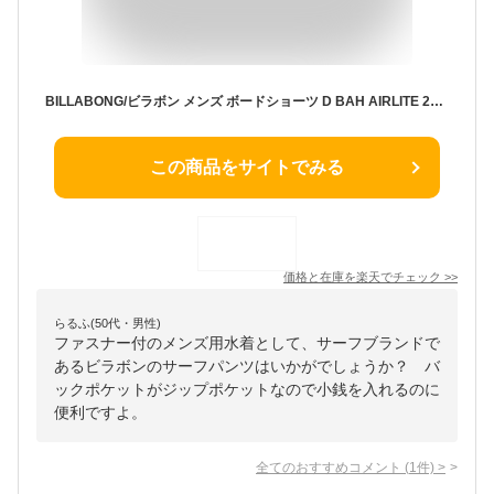
BILLABONG/ビラボン メンズ ボードショーツ D BAH AIRLITE 2024 SPRING BE011-508 サーフパンツ サーフショーツ ショートパンツ 水着 海水浴 伸縮性 ジップポケット付き ビーチ 防水 男性用
この商品をサイトでみる
価格と在庫を
楽天
でチェック
>>
らるふ(50代・男性)
ファスナー付のメンズ用水着として、サーフブランドで
あるビラボンのサーフパンツはいかがでしょうか？ バ
ックポケットがジップポケットなので小銭を入れるのに
便利ですよ。
全てのおすすめコメント
(
1
件)
>