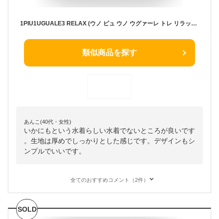
1PIU1UGUALE3 RELAX (ウノ ピュ ウノ ウグァーレ トレ リラックス) ストレッチ 速乾 UVカット ジッパーポケット ラッシュガード ショートパンツ 1PRUSB24011 ブランド メンズ 男性 ボトムス スイムパンツ 水着 プール
類似商品を探す
あんこ(40代・女性)
いかにもという水着らしい水着でないところが良いです
。生地は厚めでしっかりとした感じです。デザインもシ
ンプルでいいです。
全てのおすすめコメント（2件）
SOLD