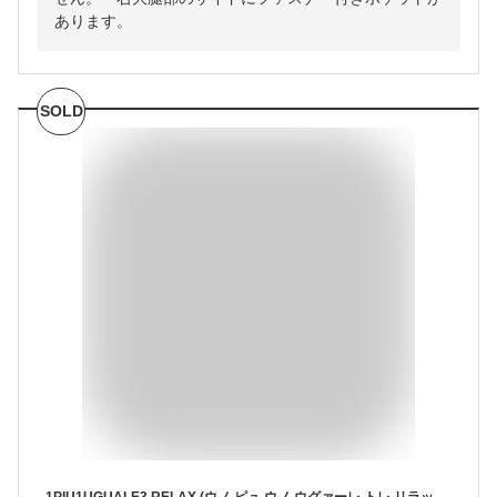
あります。
SOLD
1PIU1UGUALE3 RELAX (ウノ ピュ ウノ ウグァーレ トレ リラックス) ストレッチ 速乾 UVカット ジッパーポケット ラッシュガード ショートパンツ 1PRUSB24011 ブランド メンズ 男性 ボトムス スイムパンツ 水着 プール