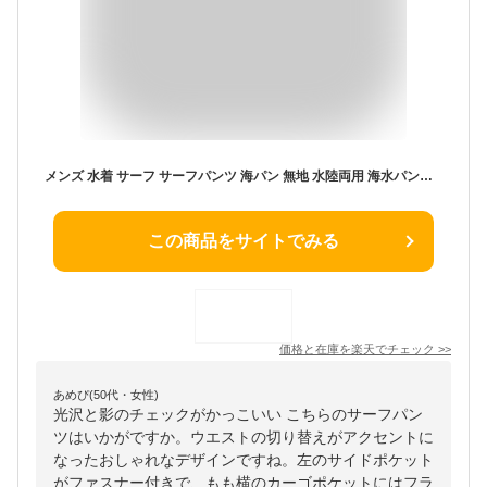
メンズ 水着 サーフ サーフパンツ 海パン 無地 水陸両用 海水パンツ ボードショーツ 黒 ブラック フィジーク S M L 2L 3L 4L 大きいサイズ ns-2596-02
この商品をサイトでみる
価格と在庫を
楽天
でチェック
>>
あめぴ(50代・女性)
光沢と影のチェックがかっこいい こちらのサーフパン
ツはいかがですか。ウエストの切り替えがアクセントに
なったおしゃれなデザインですね。左のサイドポケット
がファスナー付きで、もも横のカーゴポケットにはフラ