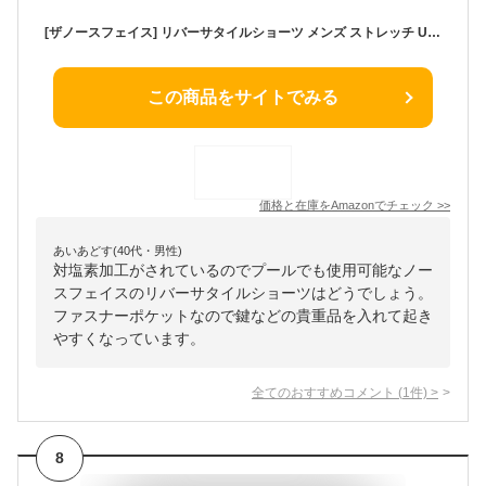
[ザノースフェイス] リバーサタイルショーツ メンズ ストレッチ UVケア 水陸両用 ミネラルグレー L
この商品をサイトでみる
価格と在庫を
Amazon
でチェック
>>
あいあどす(40代・男性)
対塩素加工がされているのでプールでも使用可能なノー
スフェイスのリバーサタイルショーツはどうでしょう。
ファスナーポケットなので鍵などの貴重品を入れて起き
やすくなっています。
全てのおすすめコメント
(
1
件)
>
8