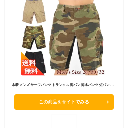
水着 メンズ サーフパンツ トランクス 海パン 海水パンツ 短パン ショートパンツ ボードショーツ サポーター付き ジッパーポケット 海パン 海水パンツ 短パン ショートパンツ 大きいサイズ 膝丈 ひざ丈 ロング ミドル おしゃれ 大人 送料無料 28 30 32
この商品をサイトでみる