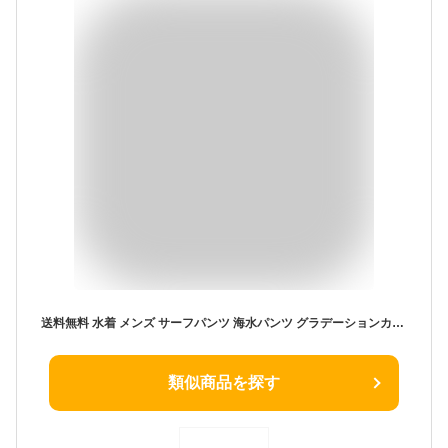
送料無料 水着 メンズ サーフパンツ 海水パンツ グラデーションカラー ファスナーポケット付き 夏 全5色 M-LL MOSTSHOP ネコポス ゆうパケ
類似商品を探す