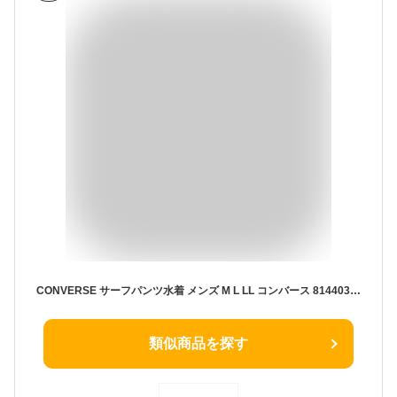
CONVERSE サーフパンツ水着 メンズ M L LL コンバース 814403 ブラック グレー ネイビー スイムウェア 海水パンツ 海パン 短パン トランクス ショートパンツ 男性 紳士 ジップポケット ファスナー付きポケット 黒 紺 青 ブルー 大きいサイズあり メール便送料無料
類似商品を探す