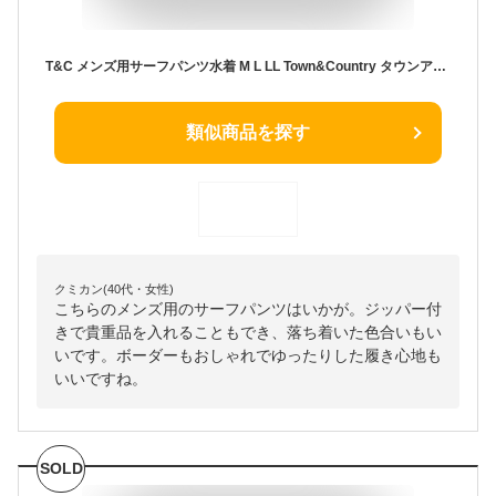
T&C メンズ用サーフパンツ水着 M L LL Town&Country タウンアンドカントリー 818102 男性用 海パン 海水パンツ トランクス 無地 ジップポケット ジッパー ファスナー チャック ボーダー ライン リーフ ブルー ブラック ネイビー 大きいサイズあり メール便送料無料
類似商品を探す
クミカン(40代・女性)
こちらのメンズ用のサーフパンツはいかが。ジッパー付
きで貴重品を入れることもでき、落ち着いた色合いもい
いです。ボーダーもおしゃれでゆったりした履き心地も
いいですね。
SOLD