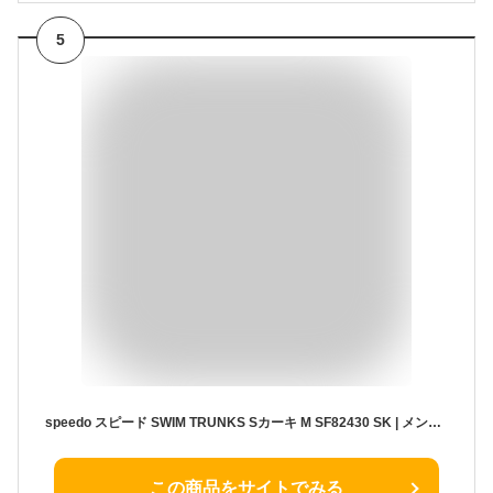
5
speedo スピード SWIM TRUNKS Sカーキ M SF82430 SK | メンズスイムトランクス パンツ 半ズボン ファッション 大人 スイムウエア ウェア 水泳 水着 日常着 水陸両用 インナー付き ウエストサイズ調節 ファスナー付き 安心 UVカット おすすめ
この商品をサイトでみる