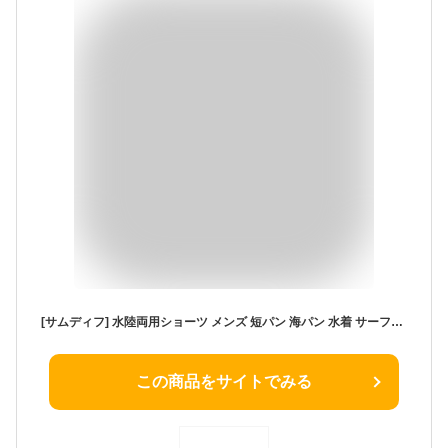
[サムディフ] 水陸両用ショーツ メンズ 短パン 海パン 水着 サーフパンツ おしゃれ ワンポイントロゴ 止水ジップポケット 裏メッシュ 撥水加工 M ライム
この商品をサイトでみる