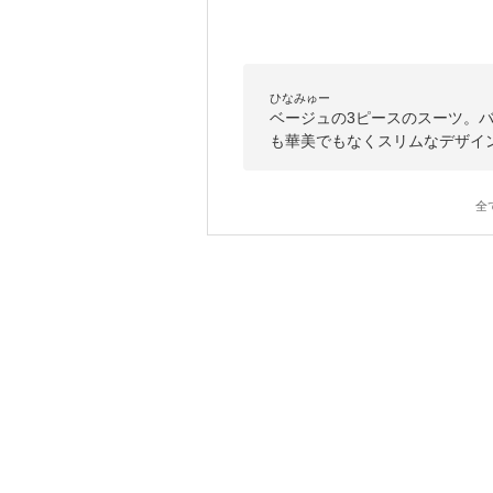
ひなみゅー
ベージュの3ピースのスーツ。
も華美でもなくスリムなデザイ
全