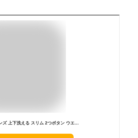
リクルートスーツ メンズ 上下洗える スリム 2つボタン ウエストアジャスター付き オールシーズン ビジネス ブラックスーツ ローライズ 就活 入社式 入学式 卒業式 入園式 結婚式 冠婚葬祭 成人式 フォーマルスーツ 礼服 即納 急ぎ便