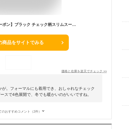
【10%オフ★LINEクーポン】ブラック チェック柄スリムスーツ セットアップ メンズ カジュアルスーツ 紳士服 スリーピース ビジネススーツドレス ホスト スーツ結婚式 二次会パーティースリーピース おしゃれスーツ 成人式 スーツ 男 購入特典あり 卒業式 男性用 ポリエステル
の商品をサイトでみる
価格と在庫を
楽天
でチェック
>>
かが。フォーマルにも着用でき、おしゃれなチェック
ピースで4色展開で、冬でも暖かいのがいいですね。
てのおすすめコメント（2件）