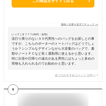
この商品をサイトでみる
価格と在庫を
楽天
でチェック
>>
いってこす７７７(40代・女性)
流行り廃りのない３０代男性へのバッグをお探しとの事
ですが、こちらのポーターのトートバッグはどうでしょ
うか？シンプルなデザインながら大容量のバッグで、書
類やノートＰＣなど長く通勤用に使えるかと思います。
特に出張や日帰りの遠出がある男性にはちょっと多めの
荷物も入れられるのでお勧めかと思います。
全てのおすすめコメント
(
1
件)
>
9