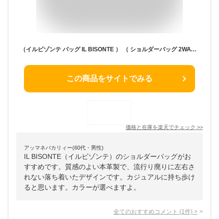
（イルビゾンテ バッグ IL BISONTE ） （ ショルダーバッグ 2WAYショルダー ）イル ビゾンテ レザーショルダーバッグ（ メンズ レディース ） 54_1_ 5462305311 IL BISONTE / Shoulder Bag（ 商品番号 IB-6-05311 ）
この商品をサイトでみる
価格と在庫を
楽天
でチェック
>>
アッマネバカリィー(60代・男性)
IL BISONTE（イルビゾンテ）のショルダーバッグがお
すすめです。質感のよい本革製で、流行り廃りに左右さ
れない落ち着いたデザインです。カジュアルに持ち歩け
ると思います。カラーが選べますよ。
全てのおすすめコメント
(
1
件)
>