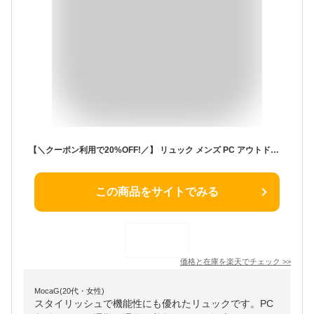
【＼クーポン利用で20%OFF!／】 リュック メンズ PC アウトドア 冬 スポーツ レザー おしゃれ パソコン リュックサック 小さめ 革 大学生 ビジネス 春 ビジネスバッグ 通勤 撥水 本革 軽量 カジュアル 大容量 ビジネスリュック 秋 夏 40代 2WAY ブランド バッグ 10代
この商品をサイトでみる
価格と在庫を
楽天
でチェック
>>
MocaG(20代・女性)
スタイリッシュで機能性にも優れたリュックです。PC