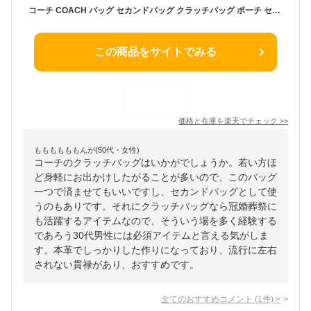
コーチ COACH バッグ セカンドバッグ クラッチバッグ ポーチ セカンドポーチ ブラック 68154QBBK ブランド 人気
この商品をサイトでみる
価格と在庫を
楽天
でチェック
>>
ももももももんが(50代・女性)
コーチのクラッチバッグはいかがでしょうか。若い方ほ
ど身軽にお出かけしたがることが多いので、このバッグ
一つで済ませてもいいですし、セカンドバッグとして使
うのもありです。それにクラッチバッグなら冠婚葬祭に
も活躍するアイテムなので、そういう場を多く経験する
であろう30代男性には必須アイテムと言える気がしま
す。本革でしっかりした作りになっており、流行に左右
されない貫禄があり、おすすめです。
全てのおすすめコメント
(
1
件)
>