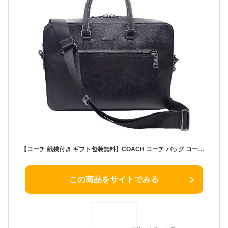
【コーチ 紙袋付き ギフト包装無料】COACH コーチ バッグ コーチ メンズ ビジネス バック ブリーフケース クロスグレインレザー CR271 QBBK ブラック【新作モデル・新品】【COACH コーチ】【メンズバッグ】【ブランド バッグ】 【楽ギフ_包装】
この商品をサイトでみる