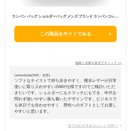
ランバン バッグ ショルダーバッグ メンズ ブランド ランバンコレクション LANVIN COLLECTION カンヌ A5 B5 285112 クラッチバッグ 斜め掛けバッグ 2WAY 普段使い 旅行 通勤 ビジネス ビジカジ カジュアル 撥水 牛革 レザー 本革 軽量 正規品 正規販売店
この商品をサイトでみる
価格と在庫を
楽天
でチェック
>>
LemonSoda(50代・女性)
ソフトなテイストで持ち歩きやすく、撥水レザーが日常
使いに取り入れやすい2WAY仕様ですのでご検討いただ
きたいです。ショルダーにもクラッチにもでき、年代を
問わず使いやすい落ち着いたデザインです。ビジネスで
も休日でも合わせやすく、男性へのギフトとしてお渡し
やすいと思います。
全てのおすすめコメント
(
1
件)
>