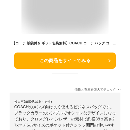
【コーチ 紙袋付き ギフト包装無料】COACH コーチ バッグ コーチ メンズ ビジネス バック ブリーフケース クロスグレインレザー CR271 QBBK ブラック【新作モデル・新品】【COACH コーチ】【メンズバッグ】【ブランド バッグ】 【楽ギフ_包装】
この商品をサイトでみる
価格と在庫を
楽天
でチェック
>>
投人不知(80代以上・男性)
COACHのメンズ向け長く使えるビジネスバッグです。
ブラックカラーのシンプルでオシャレなデザインになっ
ており、クロスグレインレザーの素材で約横38ｘ高さ2
7xマチ6㎝サイズのポケット付きジップ開閉の使いやす