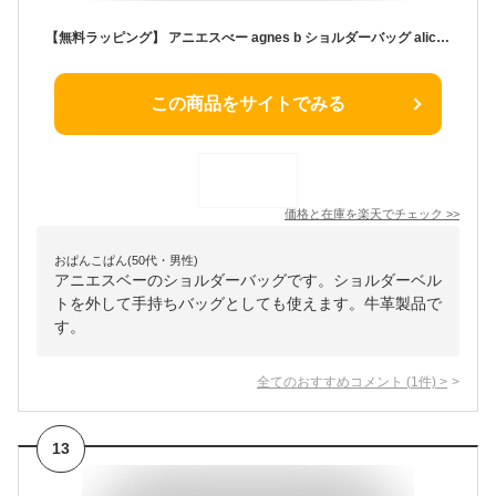
【無料ラッピング】 アニエスべー agnes b ショルダーバッグ aliceショルダーバッグ ブラック メンズ レディース ブランド 正規品 新品 ギフト プレゼント 人気 おすすめ 誕生日 記念日 クリスマス 送料無料
この商品をサイトでみる
価格と在庫を
楽天
でチェック
>>
おぱんこぱん(50代・男性)
アニエスベーのショルダーバッグです。ショルダーベル
トを外して手持ちバッグとしても使えます。牛革製品で
す。
全てのおすすめコメント
(
1
件)
>
13