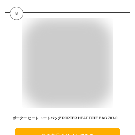
8
ポーター ヒート トートバッグ PORTER HEAT TOTE BAG 703-07966 吉田カバン B4 肩掛け メンズ 男性 ビジネスバッグ 通勤 通学 大容量 マグライト バリスターナイロン 丈夫 マグライト 日本製