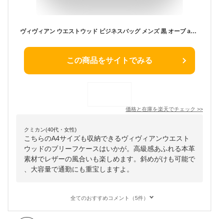
ヴィヴィアン ウエストウッド ビジネスバッグ メンズ 黒 オーブ a4 就活 20代 30代 40代 50代 おしゃれ かっこいい 高級 ブリーフケース ハイブランド バッグ カバン ビジネス 大容量 本革 使い 2way 斜めがけ ショルダー プレゼント 人気 VWH081 【あす楽】
この商品をサイトでみる
価格と在庫を
楽天
でチェック
>>
クミカン(40代・女性)
こちらのA4サイズも収納できるヴィヴィアンウエスト
ウッドのブリーフケースはいかが。高級感あふれる本革
素材でレザーの風合いも楽しめます。斜めがけも可能で
、大容量で通勤にも重宝しますよ。
全てのおすすめコメント（5件）