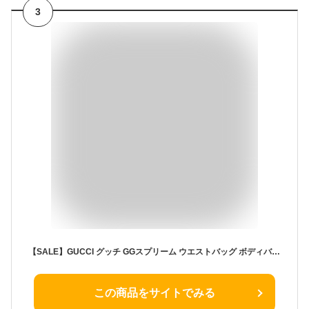
3
【SALE】GUCCI グッチ GGスプリーム ウエストバッグ ボディバッグ ベージュ×ブラック PVCキャンバス レザー アイコニックGG柄 定番 人気モデル メンズ 男性 ブランドバッグ カバン 鞄 服装小物 軽量 デイリー 旅行 街歩きに最適
この商品をサイトでみる