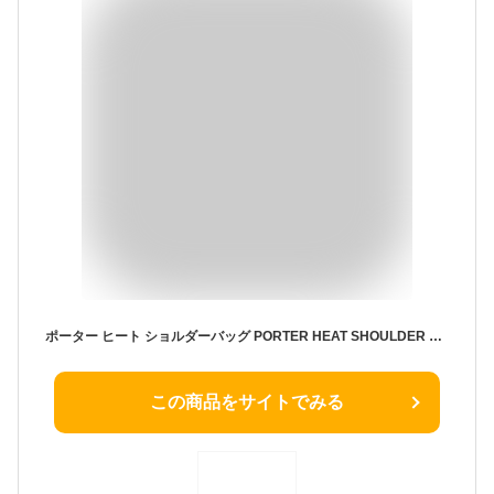
ポーター ヒート ショルダーバッグ PORTER HEAT SHOULDER BAG 703-06973 吉田カバン ビジネスバッグ A4 メンズ 男性 斜めがけ 通勤 通学 大容量 バリスターナイロン 丈夫 マグライト 日本製
この商品をサイトでみる