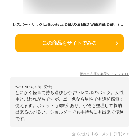
レスポートサック LeSportsac DELUXE MED WEEKENDER （パフィーブロッサムズ）
この商品をサイトでみる
価格と在庫を
楽天
でチェック
>>
WAUTARO(50代・男性)
とにかく軽量で持ち運びしやすいレスポのバッグ。女性
用と思われがちですが、黒一色なら男性でも違和感無く
使えます。ポケットも9箇所あり、小物も整理して収納
出来るのが良い。ショルダーでも手持ちにも出来て便利
です。
全てのおすすめコメント
(
1
件)
>