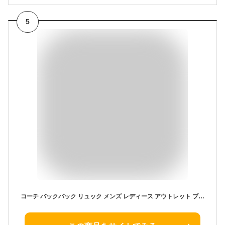
5
コーチ バックパック リュック メンズ レディース アウトレット ブランド COACH レザー CT707 QBMI5 ブラック 高級 おしゃれ プレゼント 実用的