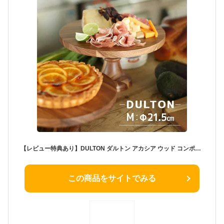
【レビュー特典あり】DULTON ダルトン アカシア ウッド コンポート M 347243[コンポート皿 ケーキスタンド ケーキ スタンド ケーキトレー 丸型 台 ディスプレイ台 木製 木 木目 可愛い おしゃれ フルーツ 果物 ティータイム お菓子 ディスプレイ 1段] 即納
この商品をサイトでみる