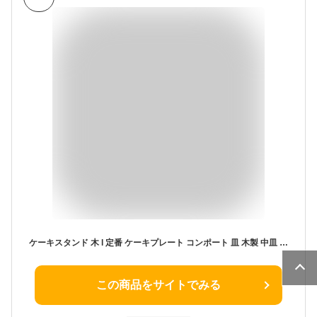
ケーキスタンド 木 l 定番 ケーキプレート コンポート 皿 木製 中皿 ケーキトレー ケーキ スタンド 可愛い お皿 プレート ケーキ皿 オードブル サンドウィッチ アフタヌーンティー クリスマス ホームパーティー おしゃれ 食器 キッチン グッズ
この商品をサイトでみる