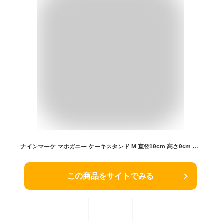
ナインマーケ マホガニー ケーキスタンド M 直径19cm 高さ9cm 木製 天然木 コンポート台 コンポート ケーキ台 デザートスタンド シンプル 北欧 アクセサリー ディスプレイ トレー トレイ 9210ケーキスタンド
この商品をサイトでみる