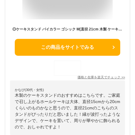
◎ケーキスタンド バイカラー ゴシック M[直径 21cm 木製 ケーキトレー ケーキトレイ かわいい おしゃれ 一段 ディスプレイ ケーキ台 コンポート カフェ 誕生日 クリスマス お菓子 盛り付け アクセサリー 飾る 装飾] 即納
この商品をサイトでみる
価格と在庫を
楽天
でチェック
>>
かなぴ(30代・女性)
木製のケーキスタンドのおすすめはこちらです。ご家庭
で召し上がるホールケーキは大体、直径15cmから20cm
くらいのものかなと思うので、直径21cmのこちらのス
タンドがぴったりだと思いました！縁が波打ったような
デザインで、ケーキを置いて、周りが華やかに飾られる
ので、おしゃれですよ！