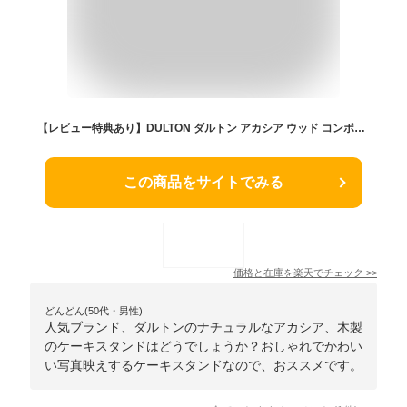
【レビュー特典あり】DULTON ダルトン アカシア ウッド コンポート L 347244[コンポート皿 ケーキスタンド ケーキ スタンド ケーキトレー 丸型 台 ディスプレイ台 木製 木 木目 可愛い おしゃれ フルーツ 果物 ティータイム お菓子 ディスプレイ 1段] 即納
この商品をサイトでみる
価格と在庫を
楽天
でチェック
>>
どんどん(50代・男性)
人気ブランド、ダルトンのナチュラルなアカシア、木製
のケーキスタンドはどうでしょうか？おしゃれでかわい
い写真映えするケーキスタンドなので、おススメです。