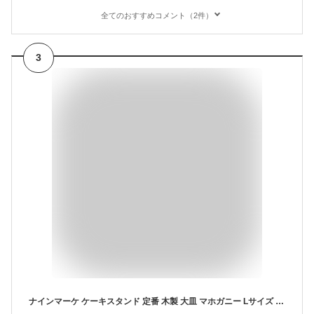
全てのおすすめコメント（2件）
3
ナインマーケ ケーキスタンド 定番 木製 大皿 マホガニー Lサイズ NEIN MARKE コンポート 皿 ケーキプレート ケーキトレー ケーキ スタンド 可愛い お皿 プレート ケーキ皿 サンドウィッチ アフタヌーンティー おしゃれ creer クレエ キッチン