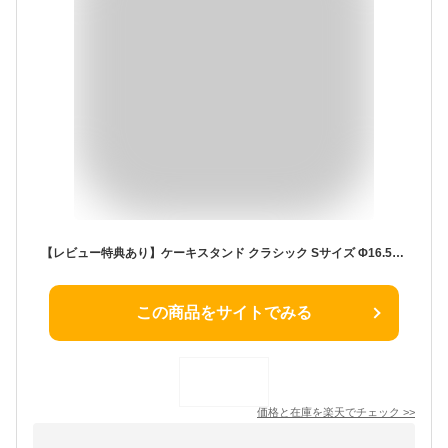
【レビュー特典あり】ケーキスタンド クラシック Sサイズ Φ16.5cm[木製 ケーキトレー ケーキトレイ かわいい おしゃれ シンプルAY 小さめ 組み立て 収納 コンパクト 一段 ディスプレイ ケーキ台 コンポート カフェ お祝い 誕生日] 即納
この商品をサイトでみる
価格と在庫を
楽天
でチェック
>>