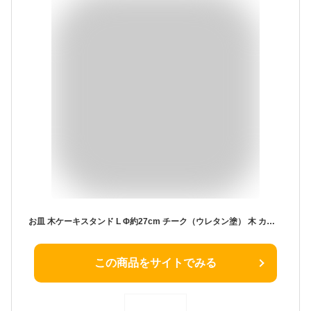
お皿 木ケーキスタンド L Φ約27cm チーク（ウレタン塗） 木 カフェ おしゃれ オシャレ レストラン キッチン用品 業務用 ディナー ビュッフェ パーティー おうちカフェ
この商品をサイトでみる