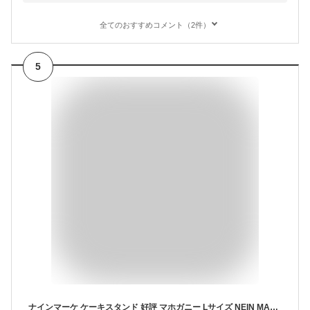
全てのおすすめコメント（2件）
5
ナインマーケ ケーキスタンド 好評 マホガニー Lサイズ NEIN MARKE 木製 大皿 コンポート 皿 ケーキプレート ケーキトレー ケーキ スタンド 可愛い お皿 プレート ケーキ皿 サンドウィッチ アフタヌーンティー おしゃれ creer クレエ キッチン