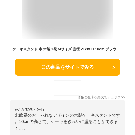
ケーキスタンド 木 木製 1段 Mサイズ 直径 21cm H 10cm ブラウン ケーキ トレー トレイ スタンド 台 タワー スタンドトレイ コンポート デコレーショントレイ チークウッド アンティーク風 おしゃれ かわいい 北欧 リゾート アジアン 雑貨 アジアン雑貨 バリ [13967]
この商品をサイトでみる
価格と在庫を
楽天
でチェック
>>
かなな(50代・女性)
北欧風のおしゃれなデザインの木製ケーキスタンドです
。10cmの高さで、ケーキをきれいに盛ることができま
すよ。