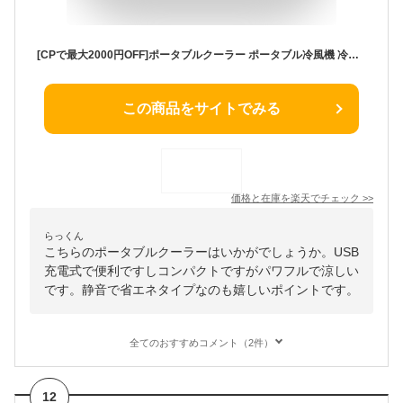
[CPで最大2000円OFF]ポータブルクーラー ポータブル冷風機 冷風扇 卓上 小型 首振り ポータブルエアコン パーソナルクーラー 氷 涼しい 犬 猫 ペット ペットクーラー usb コンパクト 静音 省エネ バッテリー内蔵 充電式 紫外線 除菌 UVライト
この商品をサイトでみる
価格と在庫を
楽天
でチェック
>>
らっくん
こちらのポータブルクーラーはいかがでしょうか。USB
充電式で便利ですしコンパクトですがパワフルで涼しい
です。静音で省エネタイプなのも嬉しいポイントです。
全てのおすすめコメント（2件）
12