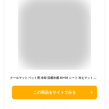
クールマット ペット用 冷却 涼感冷感 40×50 シート 冷えマット エコクーラー クールジェルマット 暑さ対策 クールシート 防水 無地 小型 犬 猫 省エネ シロクマ柄 かわいい 冷却 夏 冷却マット ひんやり マット クール 冷却 クール パッド 夏用
この商品をサイトでみる