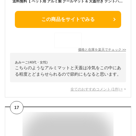
送料無料【 ペット用 アルミ製 クールマット & 天蓋付き テントハウス 】 エコクーラー 愛犬用 愛猫用 マット 冷却グッズ クーラーマット ひんやりシート 冷感マット 夏 エコ 熱中症 暑さ対策 ベッド ベット クールダウン レース かわいい てんがい 放熱 テント お姫様【H】
この商品をサイトでみる
価格と在庫を
楽天
でチェック
>>
あみーご(40代・女性)
こちらのようなアルミマットと天蓋は冷気をこの中にあ
る程度とどまらせられるので節約にもなると思います。
全てのおすすめコメント
(
1
件)
>
17