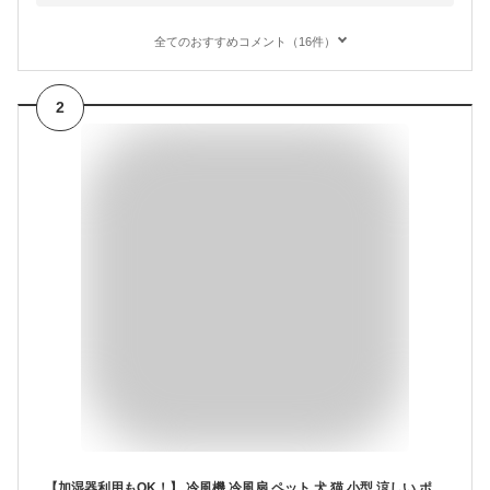
全てのおすすめコメント（16件）
2
【加湿器利用もOK！】 冷風機 冷風扇 ペット 犬 猫 小型 涼しい ポータブルクーラー 脱衣所 ペット 首振り エアコン 置き型 静音 卓上 ポータブルエアコン 保冷剤 冷風扇風機 省エネ 氷 扇風機 ミスト ミストファン 冷風 水 電気代 家庭用 持ち運び コンパクト Qurra m404