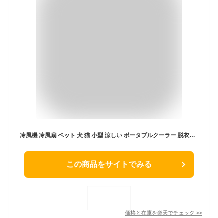
冷風機 冷風扇 ペット 犬 猫 小型 涼しい ポータブルクーラー 脱衣所 ペット 首振り エアコン 置き型 静音 卓上 ポータブルエアコン 保冷剤 冷風扇風機 省エネ 氷 扇風機 ミスト ミストファン 冷風 水 電気代 家庭用 持ち運び コンパクト Qurra いつもミスト jj
この商品をサイトでみる
価格と在庫を
楽天
でチェック
>>