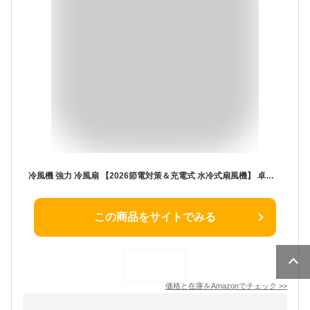
冷風機 強力 冷風扇 【2026節電対策＆充電式 水冷式扇風機】 卓上冷風機 小型 UV除菌 氷いれ可能 ポータブル水冷エアコン 3000mAh大容量バッテリー 長時間連続使用 3段階風量調節 冷風扇風機 大風量 7色LEDライト 上下風向調節 省エネ 暑さ 熱中症対策 オフィス 寝室 家庭用 アウトドア
この商品をサイトでみる
価格と在庫を
Amazon
でチェック
>>