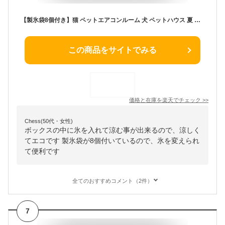
【製氷袋8個付き】猫 ペットエアコンルーム 犬 ペットハウス 夏 ひんやり クーラー ペット用 ハウス 冷感 冷房 保冷剤ボックス付き ペットベッド 夏 犬ハウス ペットベッド 猫 ベッド 犬ベッド カーテン付き 暑さ対策 ペット用ハウス クール 涼感 クール
この商品をサイトでみる
価格と在庫を
楽天
でチェック
>>
Chess(50代・女性)
ボックスの中に氷を入れて涼む事が出来るので、涼しく
てエコです 製氷袋が8個付いているので、氷を変えられ
て便利です
全てのおすすめコメント（2件）
7