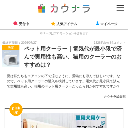
受付中
人気アイテム
マイページ
本ページはプロモーションを含みます
最終更新日：2026/07/27
13288
View
84
コメント
決定
ペット用クーラー｜電気代が最小限で済
んで実用性も高い、猫用のクーラーのお
すすめは？
夏は私たちもエアコンの下で涼むように、愛猫にも涼んでほしいです。な
ので、ペット用クーラーの購入を検討しています。電気代が最小限で済ん
で実用性も高い、猫用のペット用クーラーだったら何がおすすめですか？
カウナラ編集部
pick
up