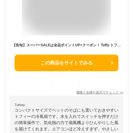
【告知】スーパーSALEは全品ポイントUP+クーポン！ Toffy トフィー パーソナルクーラー FN12 / 冷風扇 冷風機 卓上扇風機 卓上冷風機 冷風扇風機 卓上クーラー ポータブルエアコン 卓上エアコン 冷気 気化熱 省エネ コンパクト デスク LEDライト
この商品をサイトでみる
価格と在庫を
楽天
でチェック
>>
Turkey
コンパクトサイズでペットのそばにも置いておきやすい
トフィーの冷風扇です。水を入れてスイッチを押すだけ
の簡単操作で、気化熱の力で扇風機よりひんやりした風
を届けてくれます。エアコンほど冷えすぎず、やさしい