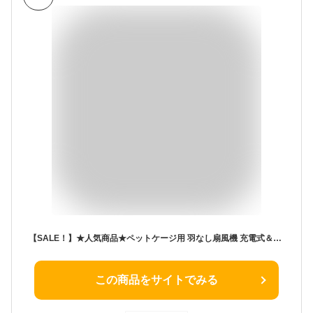
【SALE！】★人気商品★ペットケージ用 羽なし扇風機 充電式＆コンセント両用 3 段階風量調整 超静音 20～30dB 犬・うさぎ・小動物暑さ対策 縦置き / 横吊り 2WAY 設置 夏用クーラーファン
この商品をサイトでみる