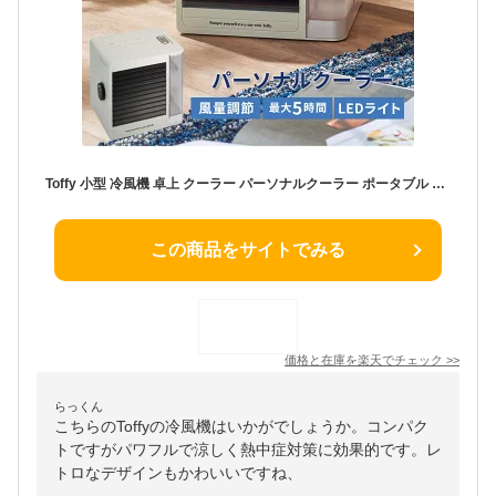
Toffy 小型 冷風機 卓上 クーラー パーソナルクーラー ポータブル 扇風機 ミニ ペット用 子供用 暑さ対策 熱中症対策 省エネ 涼しい おしゃれ スポットクーラー 家電 軽量 寝室 リビング テレワーク オフィス 一人暮らし ギフト プレゼント トフィー 父の日
この商品をサイトでみる
価格と在庫を
楽天
でチェック
>>
らっくん
こちらのToffyの冷風機はいかがでしょうか。コンパク
トですがパワフルで涼しく熱中症対策に効果的です。レ
トロなデザインもかわいいですね、