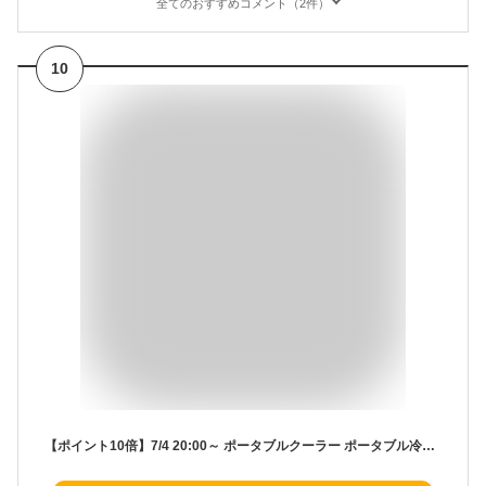
全てのおすすめコメント（2件）
10
【ポイント10倍】7/4 20:00～ ポータブルクーラー ポータブル冷風機 冷風扇 卓上 小型 首振り ポータブルエアコン パーソナルクーラー 氷 涼しい 犬 猫 ペット ペットクーラー usb コンパクト 静音 省エネ バッテリー内蔵 充電式 紫外線 除菌 UVライト