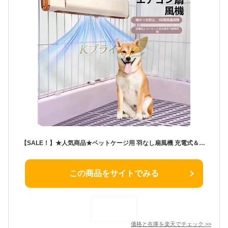
【SALE！】★人気商品★ペットケージ用 羽なし扇風機 充電式＆コンセント両用 3 段階風量調整 超静音 20～30dB 犬・うさぎ・小動物暑さ対策 縦置き / 横吊り 2WAY 設置 夏用クーラーファン
この商品をサイトでみる
価格と在庫を
楽天
でチェック
>>