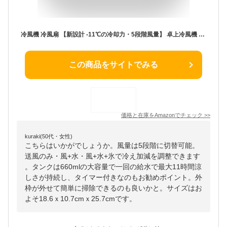
冷風機 冷風扇 【新設計 -11℃の冷却力・5段階風量】 卓上冷風機 小型 水冷エアコン 大風量冷感UP 瞬間冷却 超音波霧化加湿 冷却 氷いれ可能 600ML大容量 2段階噴霧量 上下風向調節 水漏れ防止 冷風扇風機 USB給電式 マイナスイオン LEDライト タイマー付き 省エネ 熱中症対策 暑さ対策 オフィス 寝室 家庭用 日本語説明書 (ホワイト)
この商品をサイトでみる
価格と在庫を
Amazon
でチェック
>>
kuraki(50代・女性)
こちらはいかがでしょうか。風量は5段階に切替可能。
送風のみ・風+水・風+水+氷で冷え加減を調整できます
。タンクは660mlの大容量で一回の給水で最大11時間涼
しさが持続し、タイマー付きなのもお勧めポイント。外
枠が外せて簡単に掃除できるのも良いかと。サイズはお
よそ18.6ｘ10.7cmｘ25.7cmです。