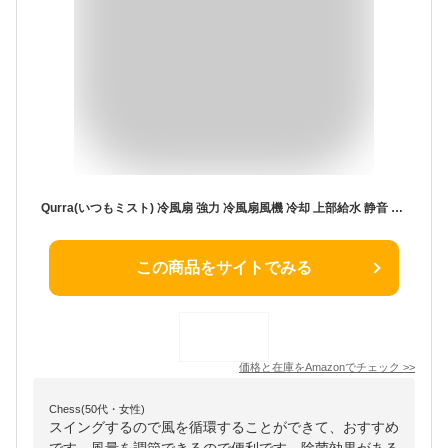
Qurra(いつもミスト) 冷風扇 強力 冷風扇風機 冷却 上部給水 静音 節電 自動首振り 上下調整 1台2役 スイング 小型 デスク ポータブル 風量調整 送風 加湿 除菌 省エネ 車 USB ペット 3R-TCF08WT
この商品をサイトでみる
価格と在庫を
Amazon
でチェック
>>
Chess(50代・女性)
スイングするので風を循環することができて、おすすめ