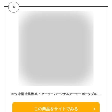
4
Toffy 小型 冷風機 卓上 クーラー パーソナルクーラー ポータブル 扇風機 ミニ ペット用 子供用 暑さ対策 熱中症対策 省エネ 涼しい おしゃれ スポットクーラー 家電 軽量 寝室 リビング テレワーク オフィス 一人暮らし ギフト プレゼント トフィー
この商品をサイトでみる