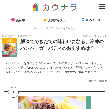
受付中
人気アイテム
マイページ
本ページはプロモーションを含みます
最終更新日：2026/06/15
1604
View
22
コメント
決定
解凍でできたての味わいになる、冷凍の
ハンバーガーパティのおすすめは？
ハンバーガーを自作するのにハマっているのですが、パティが日持ちしな
いので、冷凍のものがあればいいなと思っています。解凍でふっくらした
味わいになる冷凍のハンバーガーパティで、おすすめはありますか？
カウナラ編集部
1