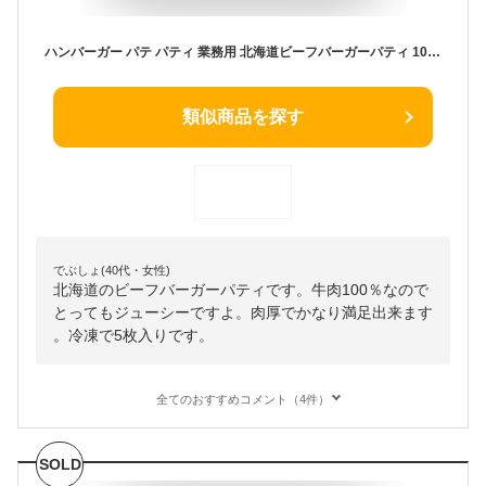
ハンバーガー パテ パティ 業務用 北海道ビーフバーガーパティ 100g×5枚 冷凍 牛肉 100% 北海道製造 肉汁 グルメバーガー バーガー ハンバーガー BBQ 焼成 食品 畜産 バーベキュー ピクニック お家ごはん
類似商品を探す
でぶしょ(40代・女性)
北海道のビーフバーガーパティです。牛肉100％なので
とってもジューシーですよ。肉厚でかなり満足出来ます
。冷凍で5枚入りです。
全てのおすすめコメント（4件）
SOLD