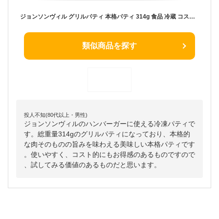
ジョンソンヴィル グリルパティ 本格パティ 314g 食品 冷蔵 コストコ 保存 冷蔵庫 食材 レシピ パティ 本格 ブランド メーカー ハンバーグ ハンバーガー レシピ コストコ 通販 口コミ 価格 グリルブラウン 朝食 おかず ごはん 朝ごはん お弁当 販売店【Costco コストコ】
類似商品を探す
投人不知(80代以上・男性)
ジョンソンヴィルのハンバーガーに使える冷凍パティで
す。総重量314gのグリルパティになっており、本格的
な肉そのものの旨みを味わえる美味しい本格パティです
。使いやすく、コスト的にもお得感のあるものですので
、試してみる価値のあるものだと思います。