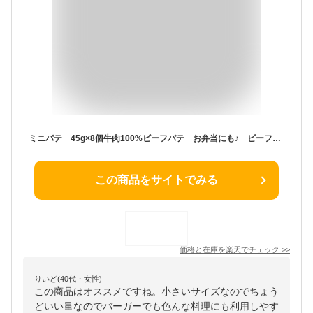
ミニパテ 45g×8個牛肉100%ビーフパテ お弁当にも♪ ビーフパテ・パティ（冷凍ハンバーガー） グラスフェッドビーフ 牧草牛 オージー Sliderスライダー オージー・ビーフ - B129
この商品をサイトでみる
価格と在庫を
楽天
でチェック
>>
りいど(40代・女性)
この商品はオススメですね。小さいサイズなのでちょう
どいい量なのでバーガーでも色んな料理にも利用しやす