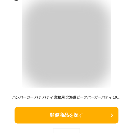
ハンバーガー パテ パティ 業務用 北海道ビーフバーガーパティ 100g×5枚 冷凍 牛肉 100% 北海道製造 肉汁 グルメバーガー バーガー ハンバーガー BBQ 焼成 食品 畜産 バーベキュー ピクニック お家ごはん
類似商品を探す