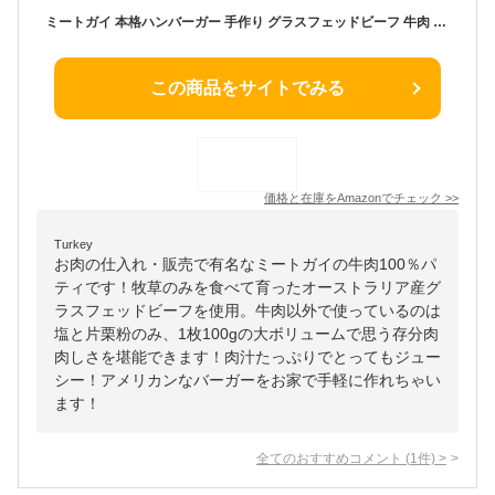
ミートガイ 本格ハンバーガー 手作り グラスフェッドビーフ 牛肉 100% パティ (100g×4枚)
この商品をサイトでみる
価格と在庫を
Amazon
でチェック
>>
Turkey
お肉の仕入れ・販売で有名なミートガイの牛肉100％パ
ティです！牧草のみを食べて育ったオーストラリア産グ
ラスフェッドビーフを使用。牛肉以外で使っているのは
塩と片栗粉のみ、1枚100gの大ボリュームで思う存分肉
肉しさを堪能できます！肉汁たっぷりでとってもジュー
シー！アメリカンなバーガーをお家で手軽に作れちゃい
ます！
全てのおすすめコメント
(
1
件)
>