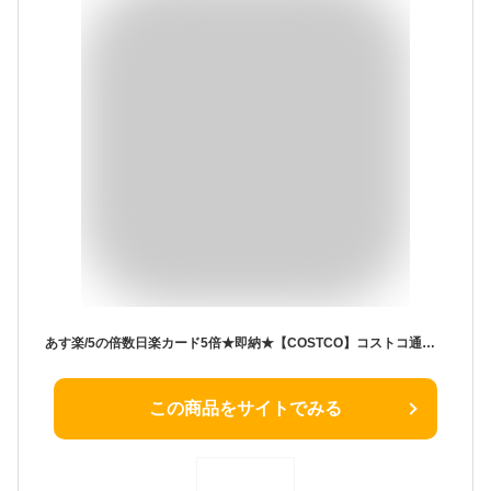
あす楽/5の倍数日楽カード5倍★即納★【COSTCO】コストコ通販【JONES】BREAKFAST PATTIES ジョーンズ ブレックファースト パティ ポーク 1.13kg(28〜30枚入り)（冷凍食品）
この商品をサイトでみる