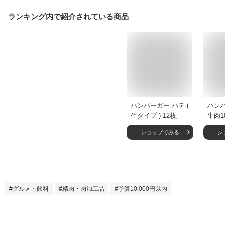
ランキング内で紹介されている商品
ハンバーガー パテ (
ハン
生タイプ ) 12枚入
牛肉1
パック 【冷凍】 ビ
ティ
ショップでみる
シ
ーフ 100％ 直径約
ンバ
10cm（100g）バー
グラ
ガーパテ バーガー
ージ
パティ プロ仕様 ハ
B114
ンバーガー用 パテ
ハンバーグ 業務用
グルメ・飲料
精肉・肉加工品
予算10,000円以内
アメリカンスタイル