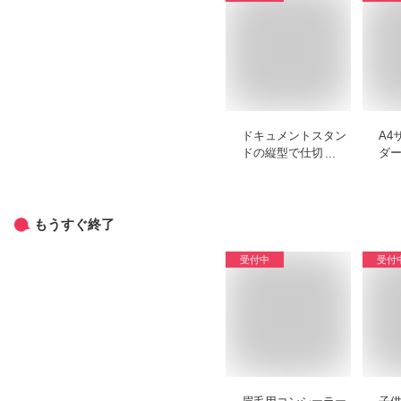
ドキュメントスタン
A4
ドの縦型で仕切り付
ダ
きなどおすすめを教
ド
えてください。
挟
て
もうすぐ終了
受付中
受付