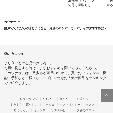
眉毛用コンシーラー
子
で薄く縁取りしやす
す
いプチプラなどのお
の
すすめを教えてくだ
ル
さい
ど
カウナラ
い
解凍でできたての味わいになる、冷凍のハンバーガーパティのおすすめは？
Our Vision
より良いものを見つける為に。
お買い物をする時は、まずおすすめを聞いてみてください。
「カウナラ」は、数多ある商品の中から、買いたいジャンル・機
能・予算など、様々なニーズに合わせた人気の商品をランキング
でご紹介します。
Ｇランキング
だれどこ
オクルヨ
お湯たび
わたしと、暮らし。
キテミヨ
ベストオイシー
モノスポ
野に行く。
ミツケヨ
たびゆかし
ハーブ酒のススメ