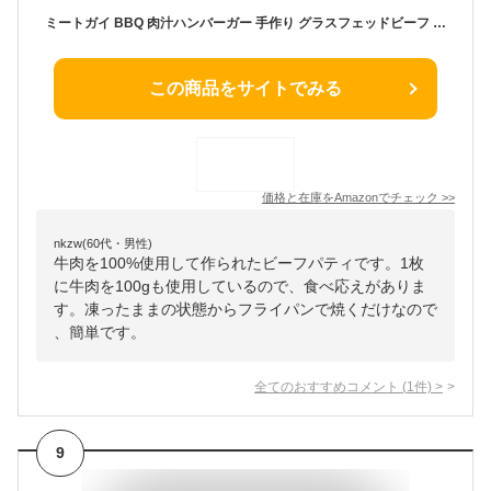
ミートガイ BBQ 肉汁ハンバーガー 手作り グラスフェッドビーフ 牛肉 100% パティ (100g×8枚)
この商品をサイトでみる
価格と在庫を
Amazon
でチェック
>>
nkzw(60代・男性)
牛肉を100%使用して作られたビーフパティです。1枚
に牛肉を100gも使用しているので、食べ応えがありま
す。凍ったままの状態からフライパンで焼くだけなので
、簡単です。
全てのおすすめコメント
(
1
件)
>
9