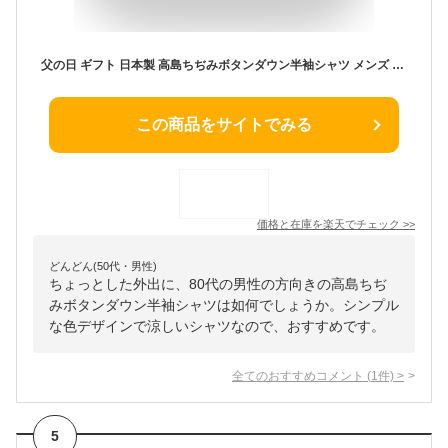
父の日 ギフト 日本製 高島ちぢみボタンダウン半袖シャツ メンズ 紳士 シニア プレゼント 50代 60代 70代 80代 ラッピング無料 男性 洗濯 誕生日プレゼント 男性用 お洒落 カジュアル ストライプ お誕生日 オフィスカジュアル シャツ 柄 メーカー直販
この商品をサイトでみる
価格と在庫を
楽天
でチェック
>>
どんどん(50代・男性)
ちょっとした外出に、80代の男性の方向きの高島ちぢ
みボタンダウン半袖シャツは如何でしょうか。シンプル
な色デザインで涼しいシャツなので、おすすめです。
全てのおすすめコメント
(
1
件)
>
5