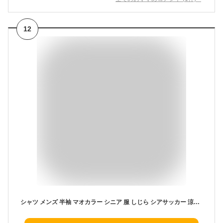
12
シャツ メンズ 半袖 マオカラー シニア 服 しじら シアサッカー 涼しいシャツ トップス シジラ 父の日 ギフト プレゼント 父 誕生日 ゆったり シニアファッション 夏物 夏 40代 50代 60代 70代 80代 男性 浮雲 送料無料 anp901