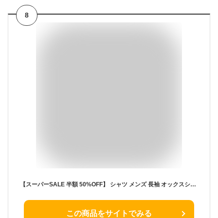
8
【スーパーSALE 半額 50%OFF】 シャツ メンズ 長袖 オックスシャツ ボタンダウン オックスフォード メンズシャツ シャツブラウス Yシャツ 長袖シャツ シンプル レギュラーサイズ ブラウス 父の日 父の日ギフト 父の日 父の日ギフト 全9色 3992420 ジェネレス
この商品をサイトでみる