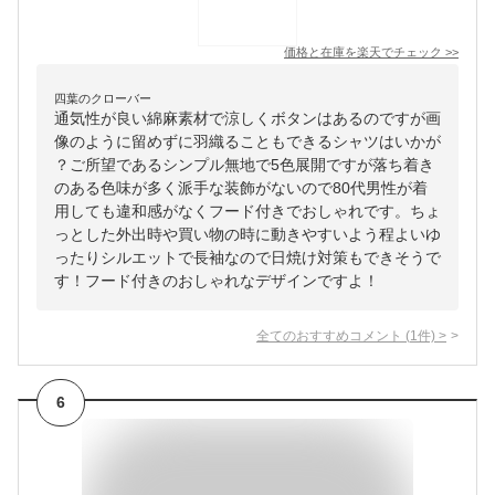
価格と在庫を
楽天
でチェック
>>
四葉のクローバー
通気性が良い綿麻素材で涼しくボタンはあるのですが画
像のように留めずに羽織ることもできるシャツはいかが
？ご所望であるシンプル無地で5色展開ですが落ち着き
のある色味が多く派手な装飾がないので80代男性が着
用しても違和感がなくフード付きでおしゃれです。ちょ
っとした外出時や買い物の時に動きやすいよう程よいゆ
ったりシルエットで長袖なので日焼け対策もできそうで
す！フード付きのおしゃれなデザインですよ！
全てのおすすめコメント
(
1
件)
>
6