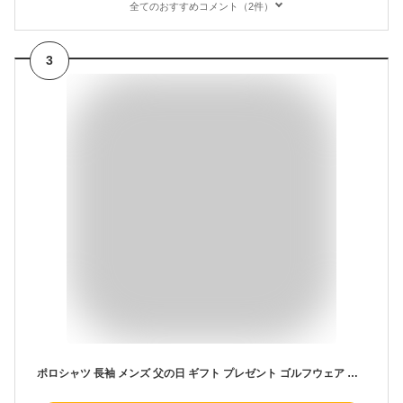
全てのおすすめコメント（2件）
3
ポロシャツ 長袖 メンズ 父の日 ギフト プレゼント ゴルフウェア メンズ 春 夏 秋 派手 高齢者 服 シニア 紳士服 シャツ 胸ポケット 男性 シニアファッション 40代 50代 60代 70代 80代 ゆったり ゴルフ ブランド 実用的 敬老の日 父 誕生日 ラッピング サンタバーバラ