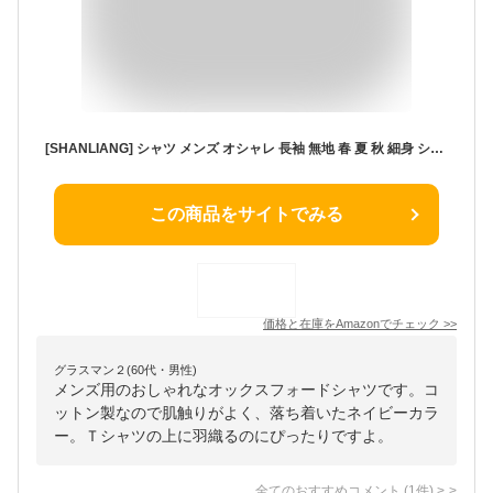
[SHANLIANG] シャツ メンズ オシャレ 長袖 無地 春 夏 秋 細身 シャツ メンズ オックスフォードシャツ 綿 スナップ (XXXL, ネイビー)
この商品をサイトでみる
価格と在庫を
Amazon
でチェック
>>
グラスマン２(60代・男性)
メンズ用のおしゃれなオックスフォードシャツです。コ
ットン製なので肌触りがよく、落ち着いたネイビーカラ
ー。Ｔシャツの上に羽織るのにぴったりですよ。
全てのおすすめコメント
(
1
件)
>