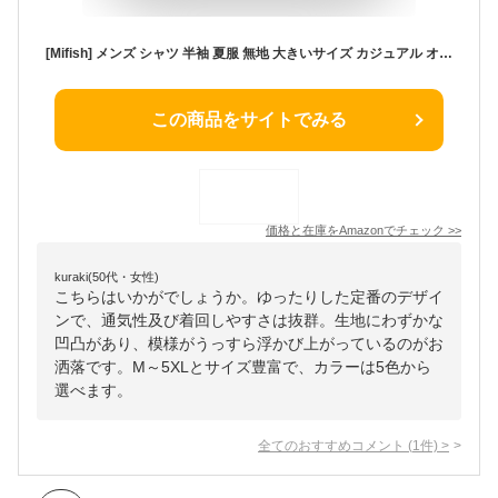
[Mifish] メンズ シャツ 半袖 夏服 無地 大きいサイズ カジュアル オシャレ おしゃれ ゆったり シンプル 軽い 柔らかい 人気 服 シャツ メンズ
この商品をサイトでみる
価格と在庫を
Amazon
でチェック
>>
kuraki(50代・女性)
こちらはいかがでしょうか。ゆったりした定番のデザイ
ンで、通気性及び着回しやすさは抜群。生地にわずかな
凹凸があり、模様がうっすら浮かび上がっているのがお
洒落です。M～5XLとサイズ豊富で、カラーは5色から
選べます。
全てのおすすめコメント
(
1
件)
>