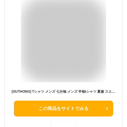
[GUTHONG] Tシャツ メンズ 七分袖 メンズ 半袖tシャツ 夏服 スエード ポケット付き Tシャツ 大きいサイズ 無地 クルーネック かっこいい カジュアル シルエット おしゃれ 服 スウェード トップス メンズ coffee 2XL
この商品をサイトでみる