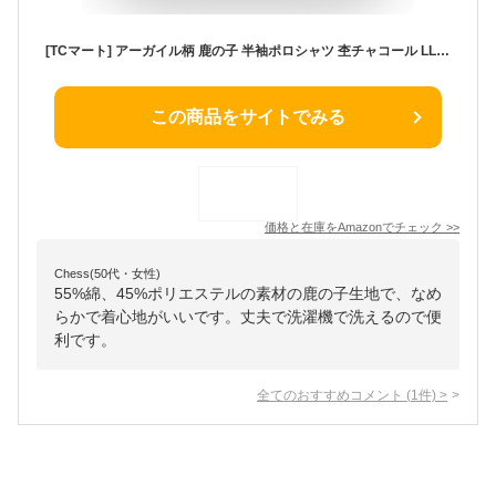
[TCマート] アーガイル柄 鹿の子 半袖ポロシャツ 杢チャコール LL メンズ 紳士 プレゼント シニアファッション 60代 70代 80代
この商品をサイトでみる
価格と在庫を
Amazon
でチェック
>>
Chess(50代・女性)
55%綿、45%ポリエステルの素材の鹿の子生地で、なめ
らかで着心地がいいです。丈夫で洗濯機で洗えるので便
利です。
全てのおすすめコメント
(
1
件)
>