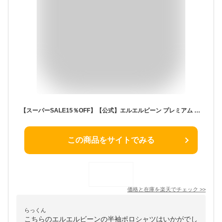
【スーパーSALE15％OFF】【公式】エルエルビーン プレミアム ダブル エル ポロシャツ 赤のビーン ブーツの刺繍入り | メンズ アウトドア ブランド 半袖 防シワ l.l.bean llbean llビーン 半袖ポロシャツ 衿 襟付き ロゴ入り ワンポイント 綿100 コットン
この商品をサイトでみる
価格と在庫を
楽天
でチェック
>>
らっくん
こちらのエルエルビーンの半袖ポロシャツはいかがでし