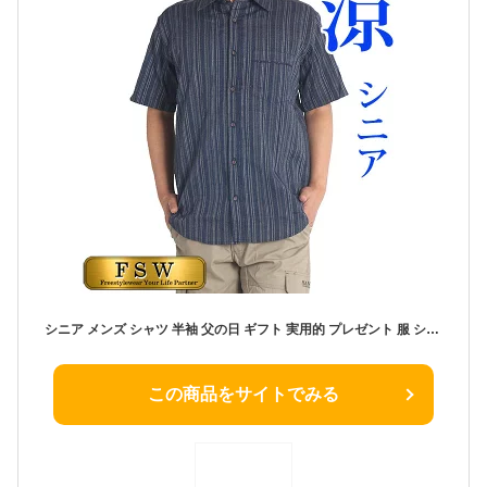
シニア メンズ シャツ 半袖 父の日 ギフト 実用的 プレゼント 服 シアサッカー しじら 夏 紳士 男性 M L LL ゆったり 40代 50代 60代 70代 80代 シニアフッション メンズ 高齢者 服 涼しいシャツ カジュアル トップス 夏用 送料無料
この商品をサイトでみる