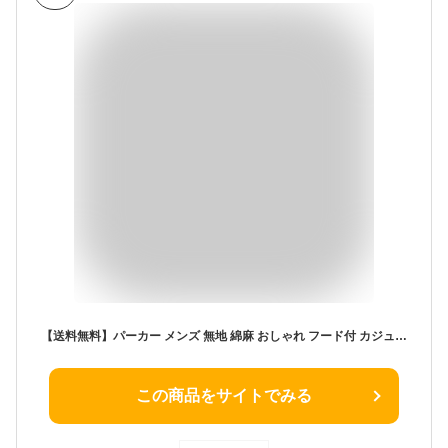
【送料無料】パーカー メンズ 無地 綿麻 おしゃれ フード付 カジュアル Tシャツ 綿麻パーカー メンズ 夏物 リネン ベーシック お兄系 夏 parka トップス ボタン付き インナー ファッション コーデ 通気性 アウトドア ベスト
この商品をサイトでみる