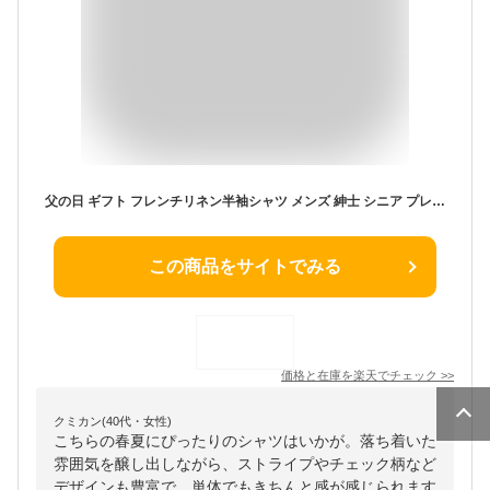
父の日 ギフト フレンチリネン半袖シャツ メンズ 紳士 シニア プレゼント 50代 60代 70代 80代 シャツ 柄 男性 ブルー 洗濯 誕生日プレゼント チェック 男性用 お洒落 カジュアル ストライプ ネイビー お誕生日 チェック柄 ラッピング無料 メーカー直販 期間限定SALE
この商品をサイトでみる
価格と在庫を
楽天
でチェック
>>
クミカン(40代・女性)
こちらの春夏にぴったりのシャツはいかが。落ち着いた
雰囲気を醸し出しながら、ストライプやチェック柄など
デザインも豊富で、単体でもきちんと感が感じられます