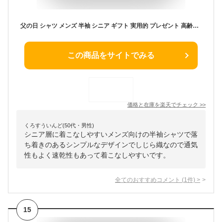
父の日 シャツ メンズ 半袖 シニア ギフト 実用的 プレゼント 高齢者 服 男性 紳士服 シニアファッション しじら トップス シアサッカー シジラ 速乾 夏服 夏 40代 50代 60代 70代 80代 父 誕生日 涼しいシャツ 浮雲 anp900
この商品をサイトでみる
価格と在庫を
楽天
でチェック
>>
くろすういんど(50代・男性)
シニア層に着こなしやすいメンズ向けの半袖シャツで落
ち着きのあるシンプルなデザインでしじら織なので通気
性もよく速乾性もあって着こなしやすいです。
全てのおすすめコメント
(
1
件)
>
15