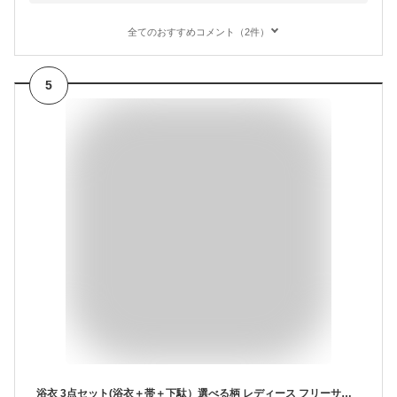
全てのおすすめコメント（2件）
5
浴衣 3点セット(浴衣＋帯＋下駄）選べる柄 レディース フリーサイズ 浴衣セット しっとり レトロ 古典 百合 朝顔 黒 赤 白 生成り 紺 水色 紫 大人 ゆかた 女性 楽天発送