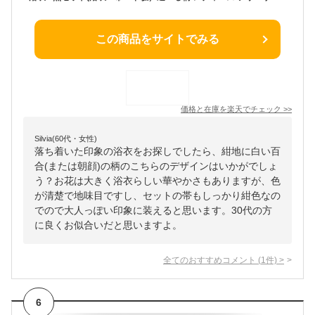
この商品をサイトでみる
価格と在庫を
楽天
でチェック
>>
Silvia(60代・女性)
落ち着いた印象の浴衣をお探しでしたら、紺地に白い百
合(または朝顔)の柄のこちらのデザインはいかがでしょ
う？お花は大きく浴衣らしい華やかさもありますが、色
が清楚で地味目ですし、セットの帯もしっかり紺色なの
でので大人っぽい印象に装えると思います。30代の方
に良くお似合いだと思いますよ。
全てのおすすめコメント
(
1
件)
>
6