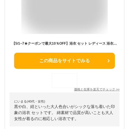
【5/1~7★クーポンで最大10％OFF】浴衣 セット レディース 浴衣セット 兵児帯 大人 2点セット ボヌールセゾン 黒 白 紺 麻の葉 向日葵 紫陽花 菊 椿 綿 帯 夏 モダン S フリーサイズ あす楽対応商品 送料無料
この商品をサイトでみる
価格と在庫を
楽天
でチェック
>>
にいまる(40代・女性)
黒や白、紺といった大人色合いがシックな落ち着いた印
象の浴衣 セットです。 綿素材で品質が高いことも大人
女性が着るのに相応しい浴衣です。