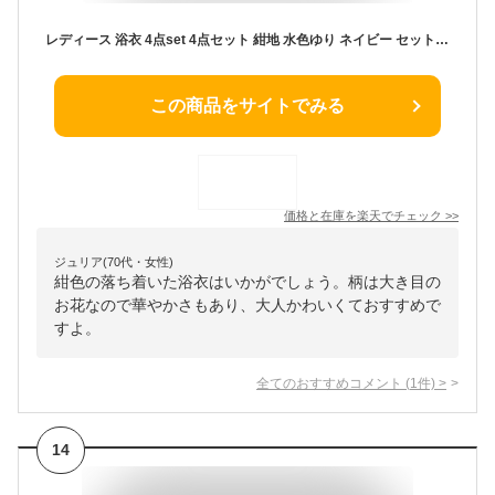
レディース 浴衣 4点set 4点セット 紺地 水色ゆり ネイビー セット ゆかた しわ兵児帯 腰ひも 大人可愛い お洒落 かわいい レトロ 花柄 大柄 華やか お祭り
この商品をサイトでみる
価格と在庫を
楽天
でチェック
>>
ジュリア(70代・女性)
紺色の落ち着いた浴衣はいかがでしょう。柄は大き目の
お花なので華やかさもあり、大人かわいくておすすめで
すよ。
全てのおすすめコメント
(
1
件)
>
14