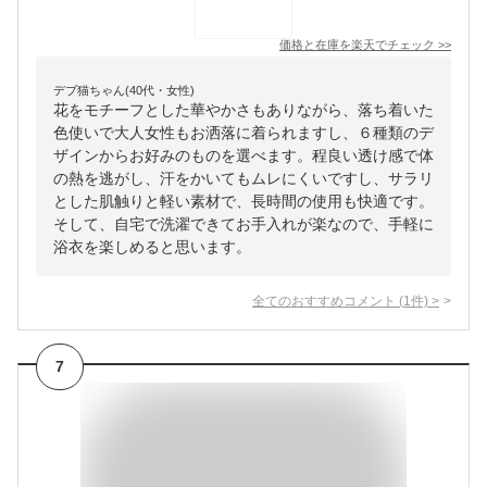
価格と在庫を
楽天
でチェック
>>
デブ猫ちゃん(40代・女性)
花をモチーフとした華やかさもありながら、落ち着いた
色使いで大人女性もお洒落に着られますし、６種類のデ
ザインからお好みのものを選べます。程良い透け感で体
の熱を逃がし、汗をかいてもムレにくいですし、サラリ
とした肌触りと軽い素材で、長時間の使用も快適です。
そして、自宅で洗濯できてお手入れが楽なので、手軽に
浴衣を楽しめると思います。
全てのおすすめコメント
(
1
件)
>
7