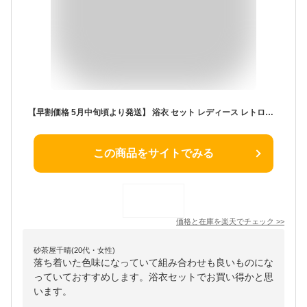
【早割価格 5月中旬頃より発送】 浴衣 セット レディース レトロモダン 新作 選べる16柄 ときめき恋浴衣3点セット 浴衣 朝顔 浴衣 紺 青 白 ピンク 赤 水色 黒 安い 撫子 桜 百合 菊 麻の葉 椿 鞠 可愛い 浴衣 セット ゆかた 古典柄 20代 30代 40代
この商品をサイトでみる
価格と在庫を
楽天
でチェック
>>
砂茶屋千晴(20代・女性)
落ち着いた色味になっていて組み合わせも良いものにな
っていておすすめします。浴衣セットでお買い得かと思
います。