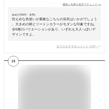
価格と在庫を
楽天
でチェック
>>
あめぴ(50代・女性)
控えめな色使いが素敵なこちらの浴衣はいかがでしょう
。大きめの柄とツートンカラーがモダンな印象ですね。
全6種のバリエーションがあり、いずれも大人っぽいデ
ザインですよ。
全てのおすすめコメント
(
1
件)
>
15