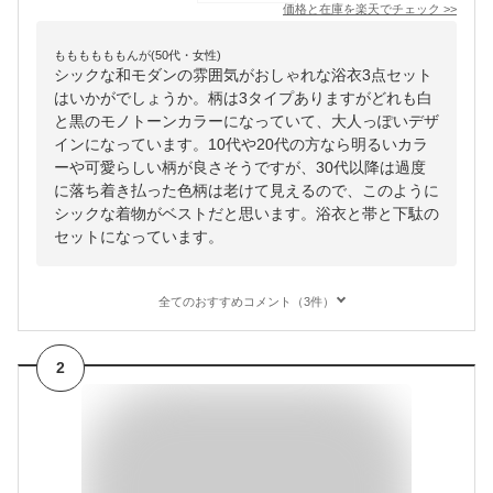
価格と在庫を
楽天
でチェック
>>
ももももももんが(50代・女性)
シックな和モダンの雰囲気がおしゃれな浴衣3点セット
はいかがでしょうか。柄は3タイプありますがどれも白
と黒のモノトーンカラーになっていて、大人っぽいデザ
インになっています。10代や20代の方なら明るいカラ
ーや可愛らしい柄が良さそうですが、30代以降は過度
に落ち着き払った色柄は老けて見えるので、このように
シックな着物がベストだと思います。浴衣と帯と下駄の
セットになっています。
全てのおすすめコメント（3件）
2