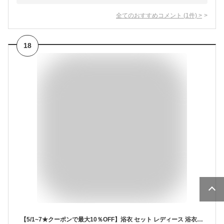
全てのおすすめコメント
(
1
件)
>
18
【5/1~7★クーポンで最大10％OFF】浴衣 セット レディース 浴衣セット 半幅帯 大人 2点セット 白系 紺 クリーム 金魚 千鳥 牡丹 雨縞 花 帯 夏 モダン Sサイズ フリーサイズ あす楽対応商品 送料無料