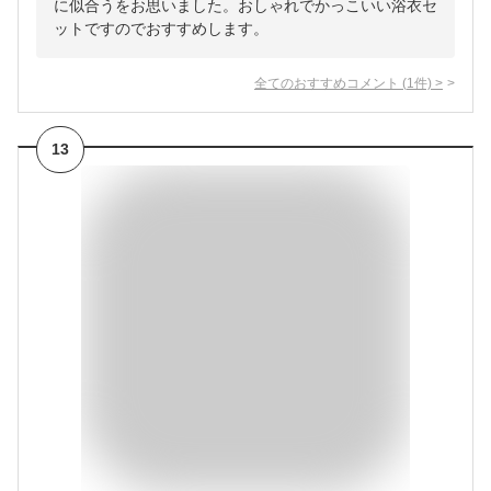
に似合うをお思いました。おしゃれでかっこいい浴衣セ
ットですのでおすすめします。
全てのおすすめコメント
(
1
件)
>
13