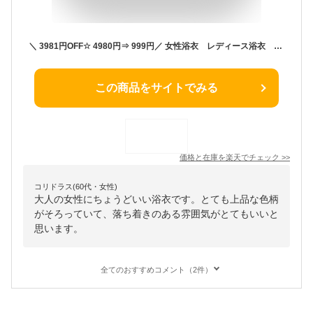
＼ 3981円OFF☆ 4980円⇒ 999円／ 女性浴衣 レディース浴衣 浴衣 ゆかた 単品 浴衣単品 レディース 女性 大人 個性派 レトロ 花柄 麻の葉 猫 椿 生地 縞 雪輪 金魚 幾何学 ストライプ 古典 古典柄 大正ロマン 昭和レトロ レトロ
この商品をサイトでみる
価格と在庫を
楽天
でチェック
>>
コリドラス(60代・女性)
大人の女性にちょうどいい浴衣です。とても上品な色柄
がそろっていて、落ち着きのある雰囲気がとてもいいと
思います。
全てのおすすめコメント（2件）