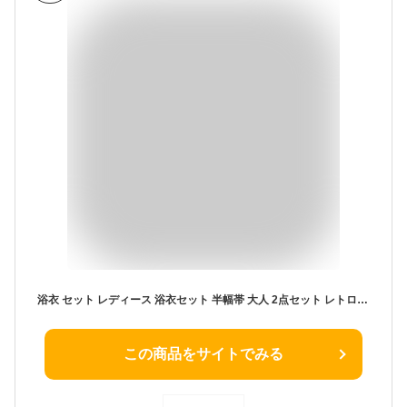
浴衣 セット レディース 浴衣セット 半幅帯 大人 2点セット レトロ モダン 白系 紺 水色 紫 花柄 帯 夏 フリーサイズ 30代 40代 50代 送料無料 あす楽対応商品
この商品をサイトでみる