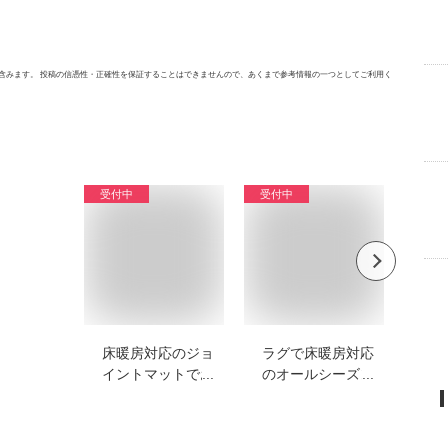
含みます。 投稿の信憑性・正確性を保証することはできませんので、あくまで参考情報の一つとしてご利用く
受付中
受付中
受付
床暖房対応のジョ
ラグで床暖房対応
3
イントマットでお
のオールシーズン
る
すすめは？ニトリ
使えるおしゃれな
イ
などで買える商品
おすすめを教えて
応
を教えてくださ
ください。
教