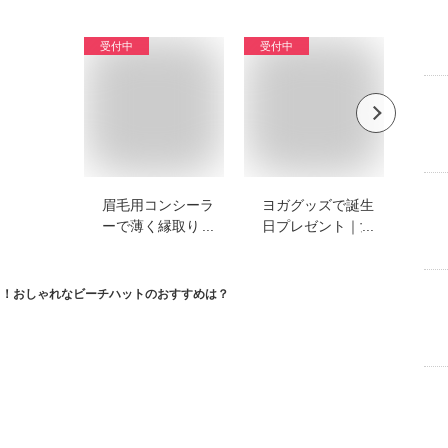
い。
受付中
受付中
受付
眉毛用コンシーラ
ヨガグッズで誕生
ト
ーで薄く縁取りし
日プレゼント｜女
の
やすいプチプラな
性がもらって嬉し
ケ
どのおすすめを教
いおしゃれなもの
使
えてください
でおすすめは？
教
る！おしゃれなビーチハットのおすすめは？