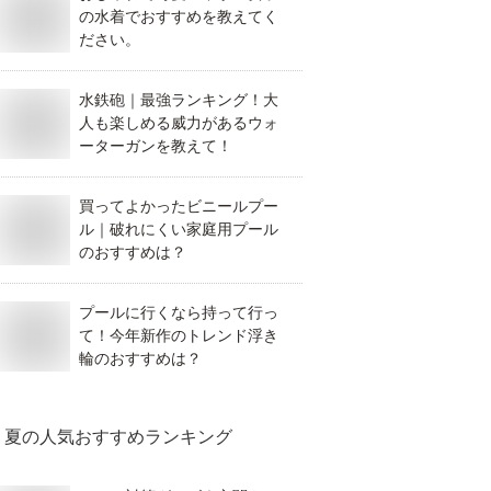
の水着でおすすめを教えてく
ださい。
水鉄砲｜最強ランキング！大
人も楽しめる威力があるウォ
ーターガンを教えて！
買ってよかったビニールプー
中
受付中
受付中
ル｜破れにくい家庭用プール
のおすすめは？
プールに行くなら持って行っ
て！今年新作のトレンド浮き
輪のおすすめは？
畳用で厚手・洗え
布団カバー｜シン
女の子向けサロペ
カーペット｜コ
グルでリバーシブ
ット｜デニム生地
ンランドリー対
ル仕様のおすすめ
などベビー向けの
夏
の人気おすすめランキング
などおすすめを
を教えてくださ
おすすめを教えて
えてください
い。
ください。