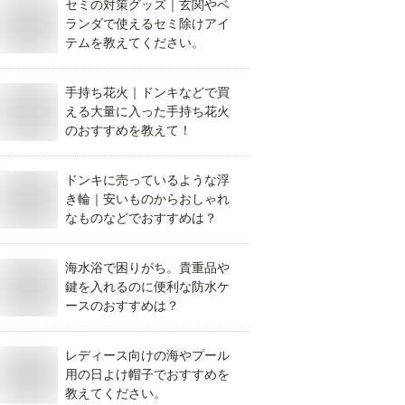
セミの対策グッズ｜玄関やベ
ランダで使えるセミ除けアイ
テムを教えてください。
中
受付中
受付中
手持ち花火｜ドンキなどで買
える大量に入った手持ち花火
のおすすめを教えて！
ドンキに売っているような浮
レカ用ファイル
40代レディース向
サロペットでおす
き輪｜安いものからおしゃれ
おすすめは？9ポ
けスタジャン｜サ
すめは？ベビーの
なものなどでおすすめは？
ットタイプなど
テン生地など大人
男の子向けで股下
いやすい商品を
が似合うおすすめ
スナップ付きなど
えてください。
を教えてください
教えてください。
海水浴で困りがち。貴重品や
鍵を入れるのに便利な防水ケ
ースのおすすめは？
レディース向けの海やプール
用の日よけ帽子でおすすめを
教えてください。