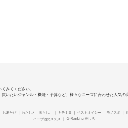
いてみてください。
、買いたいジャンル・機能・予算など、様々なニーズに合わせた人気の
お湯たび
わたしと、暮らし。
キテミヨ
ベストオイシー
モノスポ
Ｇ-Ranking 推し活
ハーブ酒のススメ