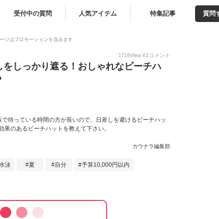
受付中の質問
人気アイテム
特集記事
質問
ージはプロモーションを含みます
1716
View
61
コメント
しをしっかり遮る！おしゃれなビーチハ
？
浜で待っている時間の方が長いので、日差しを避けるビーチハッ
の効果のあるビーチハットを教えて下さい。
カウナラ編集部
水泳
夏
自分
予算10,000円以内