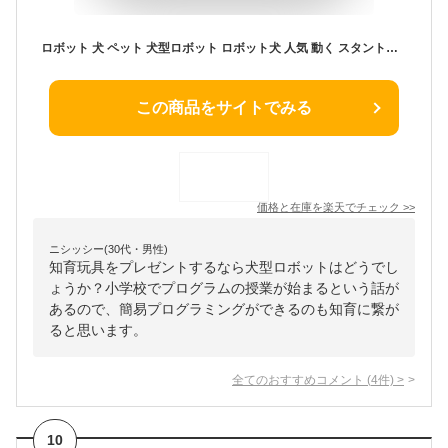
ロボット 犬 ペット 犬型ロボット ロボット犬 人気 動く スタントドッグ ペットロボット プログラミング 誕生日プレゼント 子供 おもちゃ 男の子 女の子 誕生日 プレゼント 小学生 子ども向け 知育玩具 知育おもちゃ 玩具 知育 おもちゃ 贈り物 家族 子ども 孫
この商品をサイトでみる
価格と在庫を
楽天
でチェック
>>
ニシッシー(30代・男性)
知育玩具をプレゼントするなら犬型ロボットはどうでし
ょうか？小学校でプログラムの授業が始まるという話が
あるので、簡易プログラミングができるのも知育に繋が
ると思います。
全てのおすすめコメント
(
4
件)
>
10