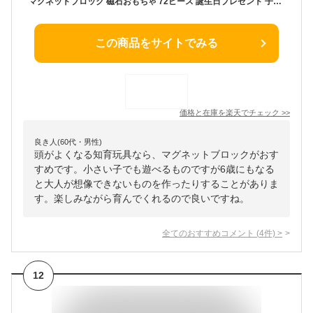
マグネットブロック 磁石おもちゃ 72ピース 誕生日プレゼント 子供 おもちゃ 男の子 女の子 誕生日 プレゼント 小学生 マグネットおもちゃ 磁石ブロック 知育玩具 知育おもちゃ 玩具 知育 おもちゃ 3歳 4歳 5歳 6歳 7歳 保育園 玩具 おうち時間 こども 子ども 孫
この商品をサイトでみる
価格と在庫を
楽天
でチェック
>>
良き人(60代・男性)
頭がよくなる知育玩具なら、マグネットブロックがおす
すめです。小さい子でも遊べるものですが6歳にもなる
と大人が想像できないものを作ったりすることがありま
す。楽しみながら育んでくれるので良いですね。
全てのおすすめコメント
(
4
件)
>
12