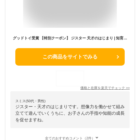
グッドトイ受賞 【特別クーポン】 ジスター 天才のはじまり | 知育玩具 ブロック おもちゃ 知育 紐通し 2歳 3歳 4歳 5歳 6歳 7歳 8歳 男の子 女の子 モンテッソーリ プレゼント 子供 パズル 玩具 立体パズル フラワーブロック 遊び 保育 幼児 3才 4才 5才 6才
この商品をサイトでみる
価格と在庫を
楽天
でチェック
>>
スミス(50代・男性)
ジスター・天才のはじまりです。想像力を働かせて組み
立てて遊んでいくうちに、お子さんの手指や知能の成長
を促せますね。
全てのおすすめコメント（2件）