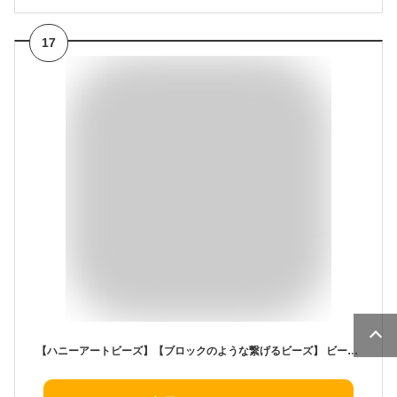
17
【ハニーアートビーズ】【ブロックのような繋げるビーズ】 ビーズ ビーズアクセサリー おもちゃ アクセサリーキット 800個入りセット ネックレス 指輪 小学生に人気 作り方説明書 専用ケース付き pop arty beads ポップアート 女の子 プレゼント