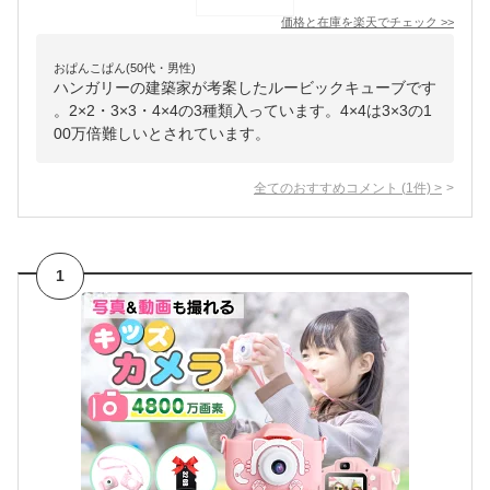
価格と在庫を
楽天
でチェック
>>
おぱんこぱん(50代・男性)
ハンガリーの建築家が考案したルービックキューブです
。2×2・3×3・4×4の3種類入っています。4×4は3×3の1
00万倍難しいとされています。
全てのおすすめコメント
(
1
件)
>
1