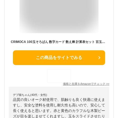
CRIMOCA 100玉そろばん 数字カード 数え棒 計算表セット 百玉そろばん 子供用そろばん 数字算数 おもちゃ 知育学習玩具 男の子 女の子 子ども 小学生 足し算 引き算 掛け算 割り算 教材 教具 モンテッソーリ 木製 100ビーズカウント 算盤 九九 計算 算数セット人気 6歳 7歳 8歳 数学教育ツール 誕生日プレゼント室内 遊び学習セット
この商品をサイトでみる
価格と在庫を
Amazon
でチェック
>>
デブ猫ちゃん(40代・女性)
品質の良いオーク材使用で、肌触りも良く快適に使えま
すし、安全な塗料を使用し耐久性も高いので、安心して
長く使えると思います。赤と黄色のカラフルな木製ビー
ズが目を楽しませてくれますし、玉をスライドさせたり