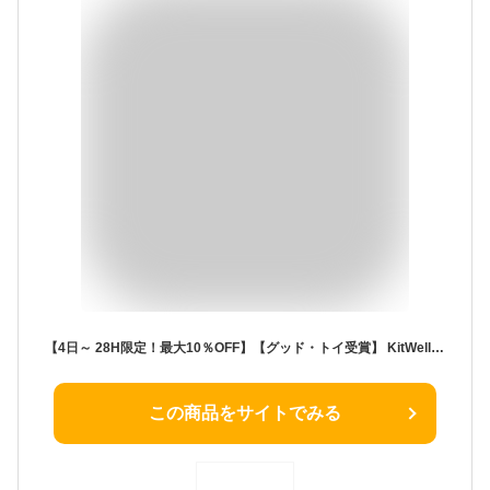
【4日～ 28H限定！最大10％OFF】【グッド・トイ受賞】 KitWell 公式ストア キットウェル 正規品 マグビルド ベーシックセット マグネットブロック 70ピース 知育玩具 カラフルパズル 誕生日 男の子 女の子 プレゼント ギフト 3歳 4歳 5歳 6歳 図形学習 出産祝い 大容量 図形
この商品をサイトでみる