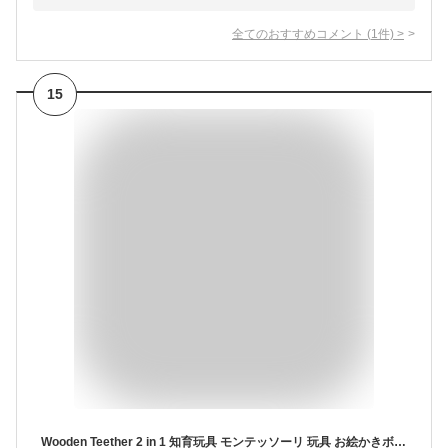
全てのおすすめコメント
(
1
件)
>
15
Wooden Teether 2 in 1 知育玩具 モンテッソーリ 玩具 お絵かきボード おもちゃ 迷路ボード お絵描 きボード 集中力のトレーニング マッチングゲーム マグネットボード 早期開発 3 4 5 6 7 歳 おえかきボード 知育おもちゃ 指先訓練 子 供 入学祝い 入園祝い 誕生日 プレゼント クリスマス