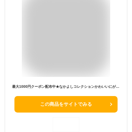
最大1000円クーポン配布中★なかよしコレクションかわいいにがおえおてがみきほんセット 1863297 知育玩具 おもちゃ 室内遊び メイキングトイ 6歳~ 玩具 子供 こども キッズ 男の子 女の子 遊び ギフト プレゼント バースデー 誕生日
この商品をサイトでみる