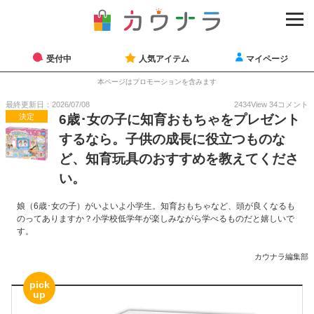
受付中
人気アイテム
マイページ
本ページはプロモーションを含みます
最終更新日：2026/07/08
2434
View
34
コメント
決定
6歳･女の子に知育おもちゃをプレゼント
するなら。子供の成長に役立つものな
ど、知育玩具のおすすめを教えてくださ
い。
娘（6歳･女の子）がいよいよ小学生。知育おもちゃなど、頭が良くなるも
のってありますか？小学校低学年が楽しみながら学べるものだと嬉しいで
す。
カウナラ編集部
pick
up