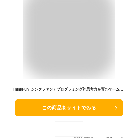
ThinkFun (シンクファン）プログラミング的思考力を育むゲーム「グラビティ・メイズ」【正規輸入品】76433 日本語説明書付８歳～
この商品をサイトでみる