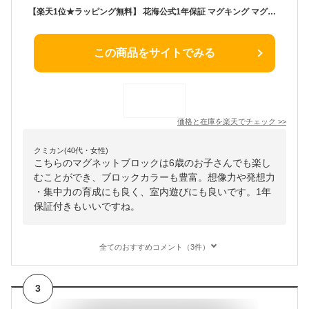
【楽天1位★ラッピング無料】 花海公式1年保証 マグキング マグネット ブロック マグネットブロック 磁石 磁石おもちゃ マグネットおもちゃ 知育玩具 知育ブロック 知育おもちゃ おもちゃ 2歳 3歳 4歳 5歳 二歳 三歳 知育 玩具 子供 誕生日 誕生日プレゼント プレゼント
この商品をサイトでみる
価格と在庫を
楽天
でチェック
>>
クミカン(40代・女性)
こちらのマグネットブロックは6歳のお子さんでも楽し
むことができ、ブロックカラーも豊富。想像力や発想力
・集中力の育成にも良く、室内遊びにも良いです。1年
保証付きもいいですね。
全てのおすすめコメント（3件）
3