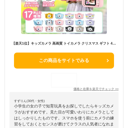
【楽天1位】キッズカメラ 高画質 トイカメラ クリスマス ギフト 4800万画素 1080p録画 自撮り 知育玩具 子供用カメラ おもちゃ デジカメ デジタル 女の子 男の子 4歳 5歳 6歳 小学生 キッズ 誕生日 子供 プレゼント 子供用
この商品をサイトでみる
価格と在庫を
楽天
でチェック
>>
すずりん(30代・女性)
小学生の女の子で知育玩具をお探しでしたらキッズカメ
ラがおすすめです。見た目が可愛いわりにカメラとして
はしっかりしたものです。スマホを使う前にカメラの練
習をしておくとセンスが磨けてクラスの人気者になれま