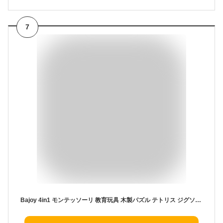
7
Bajoy 4in1 モンテッソーリ 教育玩具 木製パズル テトリス ジグソーパズル 積み木 3D立体パズル 脳トレ 記憶力トレ 空間認識 創造力3 4 5 6歳 知育玩具 小学生 女の子 男の子 クリスマス 誕生日プレゼントギフト 日本語説明書付いて初心者向け 収納袋付き 40PCS大容量