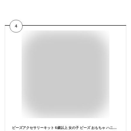
4
ビーズアクセサリーキット 6歳以上 女の子 ビーズ おもちゃ ハニーアートビーズ アクセサリー 手作り スナップビーズ 小学生 知育玩具 誕生日 プレゼント メッシュケース付き