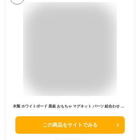
木製 ホワイトボード 黒板 おもちゃ マグネット パーツ 絵合わせ ゲーム お絵かき 磁石 動物 両面描画 子供用 男の子 女の子 ◇ALW-SA-MAPANEL | 子供 玩具 知育玩具 お絵描きボード 木のおもちゃ マグネットパーツおもちゃ おえかき クリスマス クリスマスプレゼント 6歳
この商品をサイトでみる