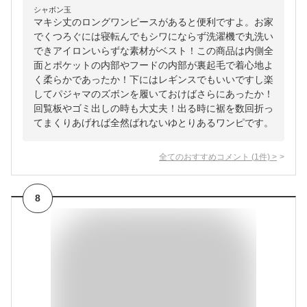
シャボン玉
マキシ丈のロングワンピースがあると便利ですよ。お家
でくつろぐには寝転んでもシワにならず洗濯機で丸洗い
できアイロンいらずな素材がベスト！この商品は内側全
面とポケットの内部やフードの内部が裏起毛で着心地よ
く柔らかであったか！下にはレギンスでもいいですし楽
してパジャマのズボンを履いておけばさらにあったか！
回覧板やゴミ出しの時も大丈夫！出る時に裾を数回折っ
てまくりあげれば全然ばれないゆとりあるワンピです。
全てのおすすめコメント
(
1
件)
>
8