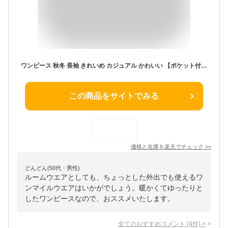
ワンピース 秋冬 長袖 きれいめ カジュアル かわいい 【ポケット付】大人 ロング丈 リラックス スウェット aライン 無地 スエット レディース ルームウェア 部屋着 マタニティワンピース 妊婦 妊婦服 ひざ下 大きめ 大きいサイズ コットン 綿 春 メール便
この商品をサイトでみる
価格と在庫を
楽天
でチェック
>>
どんどん(50代・男性)
ルームウエアとしても、ちょっとした外出でも使えるワ
ンマイルウエアはいかがでしょう。暖かくてゆったりと
したワンピースなので、おススメいたします。
全てのおすすめコメント
(
4
件)
>