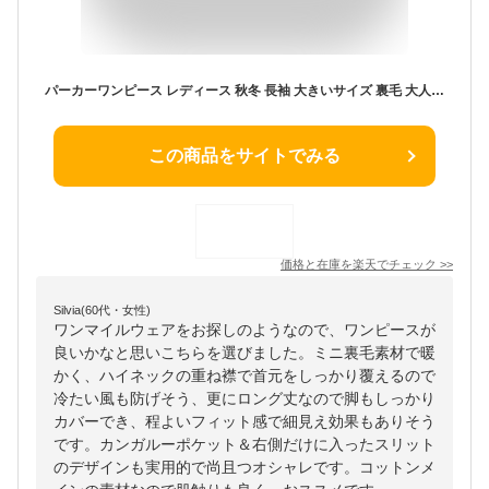
パーカーワンピース レディース 秋冬 長袖 大きいサイズ 裏毛 大人 ワンピース ロング マキシ丈 ロング丈 パーカーワンピ フード スウェット 綿 ルームウェア マタニティ ワンピース ゆったり シンプル きれいめ カジュアル 無地 グレー 黒 秋 冬 30代 40代 50代
この商品をサイトでみる
価格と在庫を
楽天
でチェック
>>
Silvia(60代・女性)
ワンマイルウェアをお探しのようなので、ワンピースが
良いかなと思いこちらを選びました。ミニ裏毛素材で暖
かく、ハイネックの重ね襟で首元をしっかり覆えるので
冷たい風も防げそう、更にロング丈なので脚もしっかり
カバーでき、程よいフィット感で細見え効果もありそう
です。カンガルーポケット＆右側だけに入ったスリット
のデザインも実用的で尚且つオシャレです。コットンメ