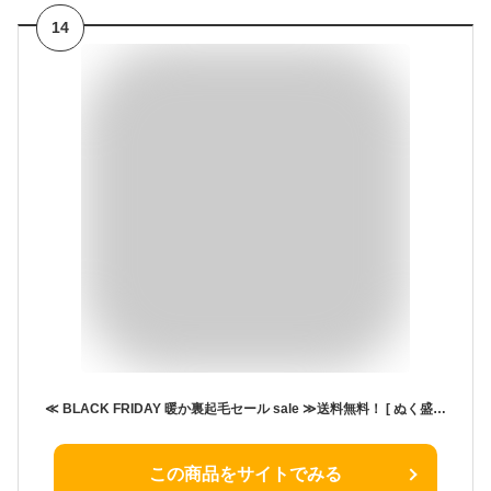
14
≪ BLACK FRIDAY 暖か裏起毛セール sale ≫送料無料！ [ ぬく盛り ] 裏起毛 ワンピース マキシ ロング スウェット 暖かい ワンピ レディース ルームウェア おしゃれ 部屋着 長袖 ポケット パーカー 冬 秋 秋冬 リラックス マキシワンピース [E1121] 【送料無料】
この商品をサイトでみる