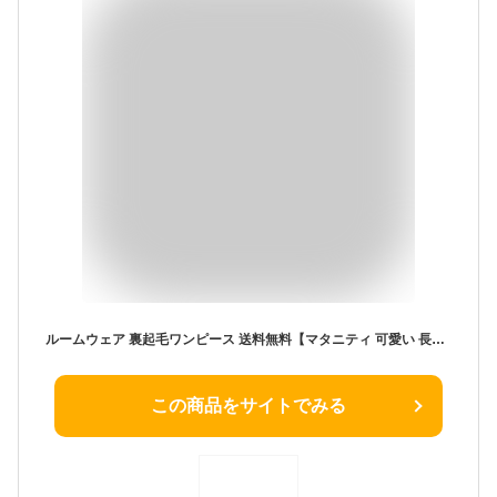
ルームウェア 裏起毛ワンピース 送料無料【マタニティ 可愛い 長袖 部屋着 ルームウエア レディース パジャマ マキシワンピース マザーズ おうち時間 人気 暖かい ゆったり かわいい おしゃれ 綿 秋 冬 もこもこ マタニティウェア 大きいサイズ】クリスマス kimou
この商品をサイトでみる