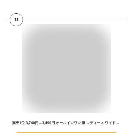
11
楽天1位 3,740円→3,490円 オールインワン 服 レディース ワイドパンツ 後ろ開き ルームウェア 部屋着 着心地 セットアップ 長袖 Uネック ワンピース 秋冬 冬 真冬 上下 カットソー Spring Autumn sale lecielclair