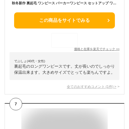
秋冬新作 裏起毛 ワンピース パーカーワンピース セットアップ ワンピース ルームウェア レディース ワンマイルウェア 大きいサイズ マタニティウェア パジャマ 長袖 部屋着 暖かい 秋服 冬服 妊婦 ナイトウェア 体型カバー
この商品をサイトでみる
価格と在庫を
楽天
でチェック
>>
でぶしょ(40代・女性)
裏起毛のロングワンピースです。丈が長いのでしっかり
保温出来ます。大きめサイズでとっても楽ちんですよ。
全てのおすすめコメント
(
1
件)
>
7