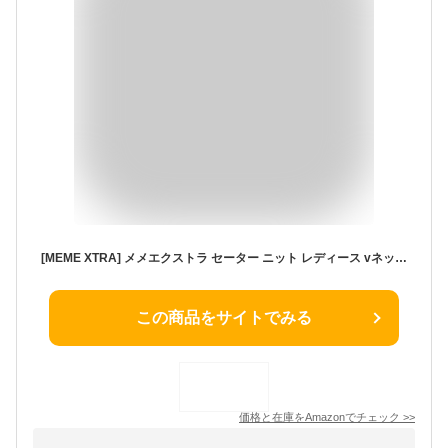
[MEME XTRA] メメエクストラ セーター ニット レディース vネック セーター ワンピース 長袖 秋冬 トップス ニットせーたー 冬 ゆったり 韓国 ロング 長め 薄手 大きいサイズ おしゃれ オーバーサイズ 無地 オフィス 着痩せ 通勤 Free Size
この商品をサイトでみる
価格と在庫を
Amazon
でチェック
>>