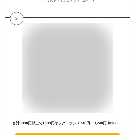
全てのおすすめコメント（2件）
3
合計8000円以上で1000円オフクーポン 3,740円→3,290円 綿100 トップス × サテンパンツ セットアップ ルームウェア ゆったり 部屋着 長袖 コットン 外出 レディース 上下 セット スムース 秋冬 冬 真冬 綿100 アトピー 敏感肌 乾燥肌 Spring autumn sale lecielclair