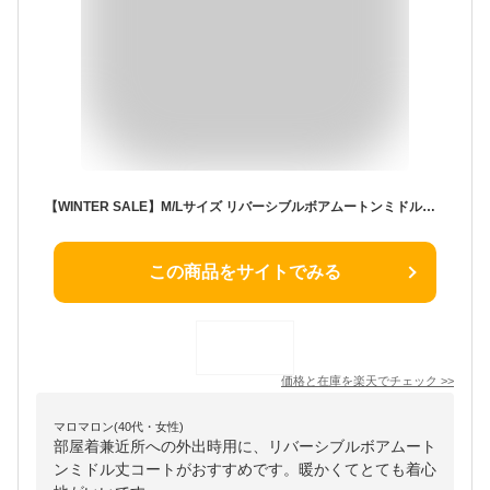
【WINTER SALE】M/Lサイズ リバーシブルボアムートンミドル丈コート レディース 秋 冬 / ジャケット アウター ムートンコート ムートンコート ボアコート ミドル丈 フェイクスウェード クルーネック ノーカラー 暖かい 防寒
この商品をサイトでみる
価格と在庫を
楽天
でチェック
>>
マロマロン(40代・女性)
部屋着兼近所への外出時用に、リバーシブルボアムート
ンミドル丈コートがおすすめです。暖かくてとても着心