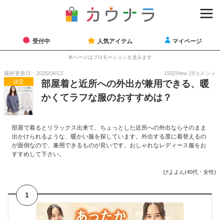
受付中
人気アイテム
マイページ
本ページはプロモーションを含みます
最終更新日：2026/04/13
1932
View
19
コメント
決定
部屋着と近所への外出が兼用できる、暖
かくてラフな服のおすすめは？
部屋で着るとリラックス出来て、ちょっとした近所への外出ならそのまま
出かけられるような、暖かい服を探しています。外出する度に着替えるの
が面倒なので、兼用できるものが良いです。おしゃれなレディース服をお
すすめして下さい。
ぴよよん(40代・女性)
1