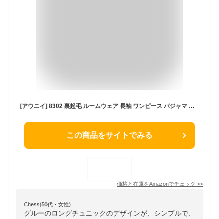
[アウニイ] 8302 裏起毛 ルームウェア 長袖 ワンピース パジャマ 秋 冬 部屋着 カジュアル レディース 大きい チュニック サイズ マタニティ 綿 ナチュラル 物 用 ユッタリ 女の子 カワイイ ロング 丈 ワンピ 服 キレイメ 8302 (C グレー M)
この商品をサイトでみる
価格と在庫を
Amazon
でチェック
>>
Chess(50代・女性)
グルーのロングチュニックのデザインが、シンプルで、