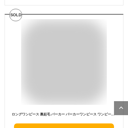
SOLD
ロングワンピース 裏起毛 パーカー パーカーワンピース ワンピース レディース フード付き マキシ丈 Aライン あったか 暖かい きれいめ 上品 大人 ブラック 2022秋冬新作 秋冬 長袖 きれいめ ハイウエスト 大人可愛い 体型カバー 送料無料