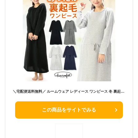
＼宅配便送料無料／ ルームウェア レディース ワンピース 冬 裏起毛 綿35％ 無地 長袖 プレゼント 暖かい 大人用 グレー チャコール ブラック ネイビー M L LL Sharecomfort シェアコンフォート 77327 佐川 あす楽
この商品をサイトでみる