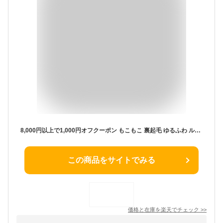
8,000円以上で1,000円オフクーポン もこもこ 裏起毛 ゆるふわ ルームウェア 部屋着 セットアップ 上下 セット レディース パジャマ パンツ ふわふわ 外出 着る毛布 暖かい 秋 秋冬 冬 可愛い Autumn Winter sale lecielclair
この商品をサイトでみる
価格と在庫を
楽天
でチェック
>>