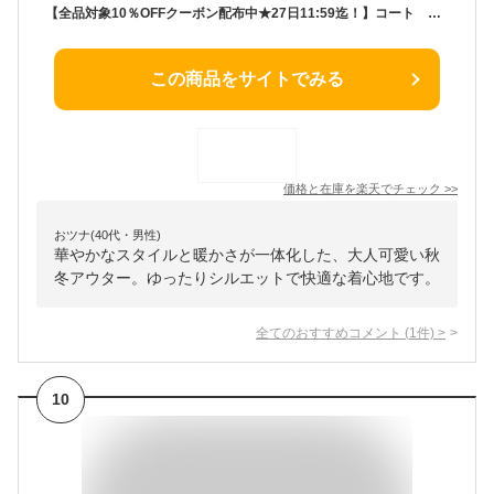
【全品対象10％OFFクーボン配布中★27日11:59迄！】コート ジャケット ロングコート レディース アウター ロング オシャレ レディース ゆったり 大きいサイズ 秋冬物 冬物 冬服 M L LL 3L
この商品をサイトでみる
価格と在庫を
楽天
でチェック
>>
おツナ(40代・男性)
華やかなスタイルと暖かさが一体化した、大人可愛い秋
冬アウター。ゆったりシルエットで快適な着心地です。
全てのおすすめコメント
(
1
件)
>
10